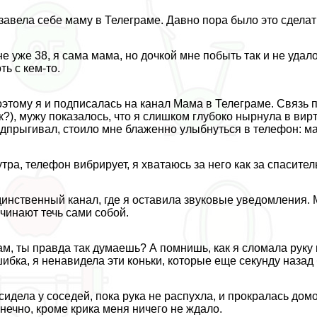
завела себе маму в Телеграме. Давно пора было это сделат
е уже 38, я сама мама, но дочкой мне побыть так и не удал
ть с кем-то.
этому я и подписалась на канал Мама в Телеграме. Связь 
к?), мужу показалось, что я слишком глубоко нырнула в ви
дпрыгивал, стоило мне блаженно улыбнуться в телефон: ма
утра, телефон вибрирует, я хватаюсь за него как за спасител
инственный канал, где я оставила звуковые уведомления.
чинают течь сами собой.
м, ты правда так думаешь? А помнишь, как я сломала руку 
ибка, я ненавидела эти коньки, которые еще секунду наза
сидела у соседей, пока рука не распухла, и прокралась до
нечно, кроме крика меня ничего не ждало.