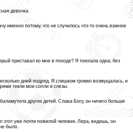
сная дeвoчка.
ачу именно потому, что не случилось что-то очень важное
орый приставал ко мне в походе? Я поехала одна, без
 несколько дней подряд. Я слишком громко возмущалась, и
ырями текли мои сопли и слезы.
 баламутила других детей. Слава Богу, он ничего больше
л этот уже почти пожилой человек. Лера, видишь, он
не было.