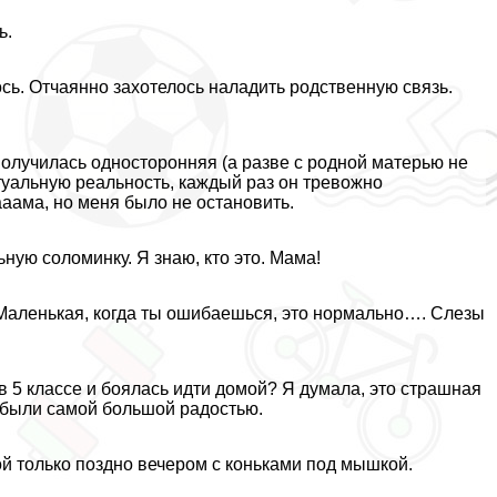
ь.
ось. Отчаянно захотелось наладить родственную связь.
получилась односторонняя (а разве с родной матерью не
ртуальную реальность, каждый раз он тревожно
аама, но меня было не остановить.
ьную соломинку. Я знаю, кто это. Мама!
 Маленькая, когда ты ошибаешься, это нормально…. Слезы
в 5 классе и боялась идти домой? Я думала, это страшная
д были самой большой радостью.
мой только поздно вечером с коньками под мышкой.