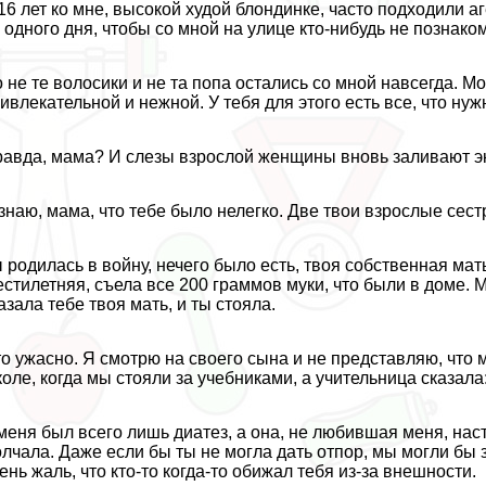
16 лет ко мне, высокой худой блондинке, часто подходили 
 одного дня, чтобы со мной на улице кто-нибудь не познако
 не те волосики и не та попа остались со мной навсегда. М
ивлекательной и нежной. У тебя для этого есть все, что нуж
авда, мама? И слезы взрослой женщины вновь заливают э
знаю, мама, что тебе было нелегко. Две твои взрослые сест
 родилась в войну, нечего было есть, твоя собственная мать
стилетняя, съела все 200 граммов муки, что были в доме. М
азала тебе твоя мать, и ты стояла.
о ужасно. Я смотрю на своего сына и не представляю, что м
оле, когда мы стояли за учебниками, а учительница сказала
меня был всего лишь диатез, а она, не любившая меня, нас
лчала. Даже если бы ты не могла дать отпор, мы могли бы з
ень жаль, что кто-то когда-то обижал тебя из-за внешности.