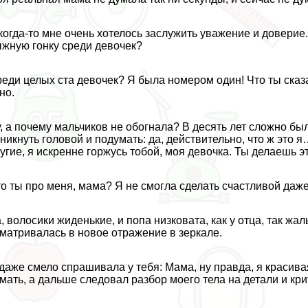
когда-то мне очень хотелось заслужить уважение и доверие
жную гонку среди девочек?
еди целых ста девочек? Я была номером один! Что ты сказа
но.
, а почему мальчиков не обогнала? В десять лет сложно бы
никнуть головой и подумать: да, действительно, что ж это я
угие, я искренне горжусь тобой, моя дeвoчка. Ты делаешь э
о ты про меня, мама? Я не смогла сделать счастливой даже
, волосики жиденькие, и попа низковата, как у отца, так жал
матривалась в новое отражение в зеркале.
даже смело спрашивала у тебя: Мама, ну правда, я красив
мать, а дальше следовал разбор моего тела на детали и кр