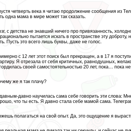
устя четверть века я читаю продолжение сообщения из Тел
ть одна мама в мире может так сказать.
зг, с детства не знавший ничего про привязанность, холодн
рационально пытается искать в прострaнcтве эту доброту, н
ть. Пусть это всего лишь буквы, даже не голос.
имерно с 12 лет этот поиск был прекращен, а в 17 я поступ
артиру. Я отрезала от себя критичных, равнодушных, жела
гордилась своей самостоятельностью 20 лет, пока… пока н
чему же я так плачу?
давным-давно научилась сама себе говорить эти слова: Мне
рошо, что ты есть. Я давно стала себе мамой сама. Телегр
жешь полагаться на свой опыт. Да, это ощущение я выраст
я реальная мама не думала так ни секунды, и сейчас не ду