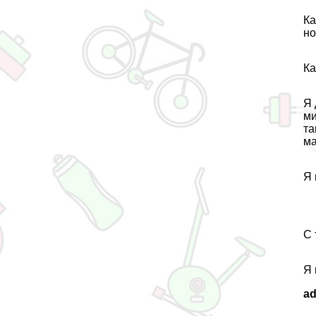
Ка
но
Ка
Я 
ми
та
ма
Я 
С 
Я 
a