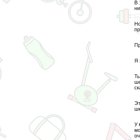
В 
ни
Но
пр
Пр
Я 
Ты
ше
ск
Эт
шк
У 
мо
оч