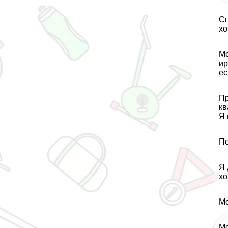
Сп
хо
Мо
ир
ес
Пр
кв
Я 
По
Я 
хо
Мо
Мо