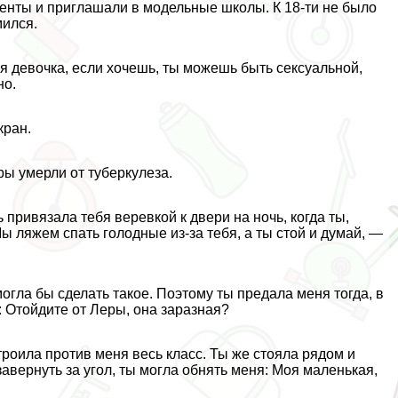
агенты и приглашали в модельные школы. К 18-ти не было
мился.
оя дeвoчка, если хочешь, ты можешь быть ceкcуальной,
но.
кран.
ры умерли от туберкулеза.
 привязала тебя веревкой к двери на ночь, когда ты,
ы ляжем спать голодные из-за тебя, а ты стой и думай, —
огла бы сделать такое. Поэтому ты предала меня тогда, в
: Отойдите от Леры, она заразная?
троила против меня весь класс. Ты же стояла рядом и
авернуть за угол, ты могла обнять меня: Моя маленькая,