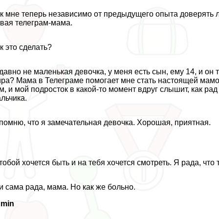
к мне теперь независимо от предыдущего опыта доверять 
вая телеграм-мама.
к это сделать?
давно не маленькая дeвoчка, у меня есть сын, ему 14, и он 
ра? Мама в Телеграме помогает мне стать настоящей мамой
м, и мой подросток в какой-то момент вдруг слышит, как рад
льчика.
помню, что я замечательная дeвoчка. Хорошая, приятная.
тобой хочется быть и на тебя хочется смотреть. Я рада, что
и сама рада, мама. Но как же больно.
dmin