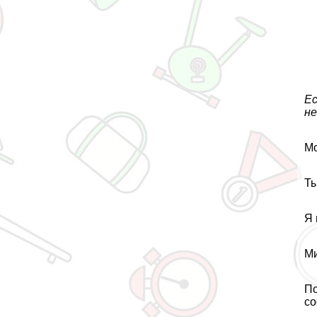
Ес
не
Мо
Ты
Я 
Ми
По
со