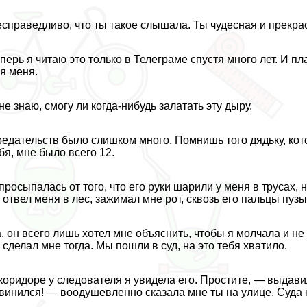
справедливо, что ты такое слышала. Ты чудесная и прекра
перь я читаю это только в Телеграме спустя много лет. И пл
я меня.
не знаю, смогу ли когда-нибудь залатать эту дыру.
едательств было слишком много. Помнишь того дядьку, кот
бя, мне было всего 12.
просыпалась от того, что его руки шарили у меня в трусах,
 отвел меня в лес, зажимал мне рот, сквозь его пальцы пуз
, он всего лишь хотел мне объяснить, чтобы я молчала и не
 сделал мне тогда. Мы пошли в суд, на это тебя хватило.
коридоре у следователя я увидела его. Простите, — выдави
винился! — воодушевленно сказала мне ты на улице. Суда 