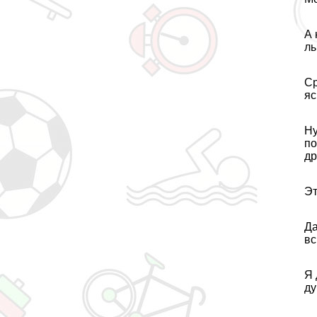
А 
лы
Ср
яс
Ну
по
др
Эт
Да
вс
Я 
ду