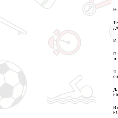
Не
Те
дл
И 
Пр
те
Я 
он
Да
не
В 
из