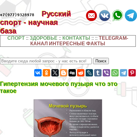
Русский
+7(977)9328978
спорт - научная
база
СПОРТ
::
ЗДОРОВЬЕ
::
КОНТАКТЫ
:: ::
TELEGRAM-
КАНАЛ ИНТЕРЕСНЫЕ ФАКТЫ
Гипертензия мочевого пузыря что это
такое