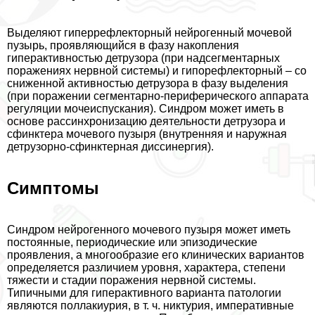
Выделяют гиперрефлекторный нейрогенный мочевой
пузырь, проявляющийся в фазу накопления
гипеpaктивностью детрузора (при надсегментарных
поражениях нервной системы) и гипорефлекторный – со
сниженной активностью детрузора в фазу выделения
(при поражении сегментарно-периферического аппарата
регуляции мочеиспускания). Синдром может иметь в
основе рассинхронизацию деятельности детрузора и
сфинктера мочевого пузыря (внутренняя и наружная
детрузорно-сфинктерная диссинергия).
Симптомы
Синдром нейрогенного мочевого пузыря может иметь
постоянные, периодические или эпизодические
проявления, а многообразие его клинических вариантов
определяется различием уровня, хаpaктера, степени
тяжести и стадии поражения нервной системы.
Типичными для гипеpaктивного варианта патологии
являются поллакиурия, в т. ч. никтурия, императивные