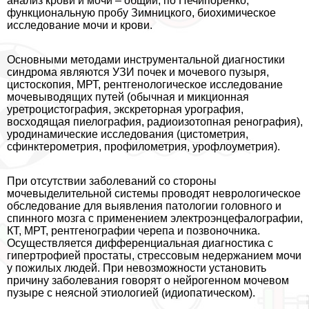
анализ крови и мочи – общий, по Нечипоренко,
функциональную пробу Зимницкого, биохимическое
исследование мочи и крови.
Основными методами инструментальной диагностики
синдрома являются УЗИ почек и мочевого пузыря,
цистоскопия, МРТ, рентгенологическое исследование
мочевыводящих путей (обычная и микционная
уретроцистография, экскреторная урография,
восходящая пиелография, радиоизотопная ренография),
уpoдинамические исследования (цистометрия,
сфинктерометрия, профилометрия, урофлоуметрия).
При отсутствии заболеваний со стороны
мочевыделительной системы проводят неврологическое
обследование для выявления патологии головного и
спинного мозга с применением электроэнцефалографии,
КТ, МРТ, рентгенографии черепа и позвоночника.
Осуществляется дифференциальная диагностика с
гипертрофией простаты, стрессовым недержанием мочи
у пожилых людей. При невозможности установить
причину заболевания говорят о нейрогенном мочевом
пузыре с неясной этиологией (идиопатическом).