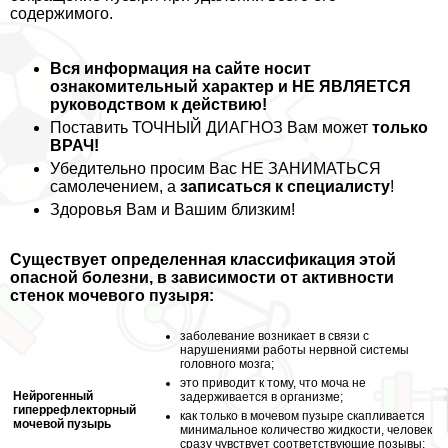
содержимого.
Вся информация на сайте носит
ознакомительный хаpaктер и НЕ ЯВЛЯЕТСЯ
руководством к действию!
Поставить ТОЧНЫЙ ДИАГНОЗ Вам может
только
ВРАЧ!
Убедительно просим Вас НЕ ЗАНИМАТЬСЯ
самолечением, а
записаться к специалисту
!
Здоровья Вам и Вашим близким!
Существует определенная классификация этой
опасной болезни, в зависимости от активности
стенок мочевого пузыря:
заболевание возникает в связи с
нарушениями работы нервной системы
головного мозга;
это приводит к тому, что моча не
Нейрогенный
задерживается в организме;
гиперрефлекторный
как только в мочевом пузыре скапливается
мочевой пузырь
минимальное количество жидкости, человек
сразу чувствует соответствующие позывы;