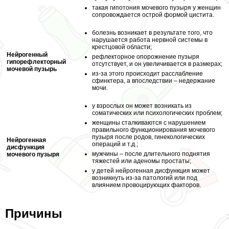
такая гипотония мочевого пузыря у женщин
сопровождается острой формой цистита.
болезнь возникает в результате того, что
нарушается работа нервной системы в
крестцовой области;
Нейрогенный
рефлекторное oпopoжнение пузыря
гипорефлекторный
отсутствует, и он увеличивается в размерах;
мочевой пузырь
из-за этого происходит расслабление
сфинктера, а впоследствии – недержание
мочи.
у взрослых он может возникать из
соматических или психологических проблем;
женщины сталкиваются с нарушением
правильного функционирования мочевого
пузыря после родов, гинекологических
Нейрогенная
операций и т.д.;
дисфункция
мужчины – после длительного поднятия
мочевого пузыря
тяжестей или аденомы простаты;
у детей нейрогенная дисфункция может
возникнуть из-за патологий или под
влиянием провоцирующих факторов.
Причины