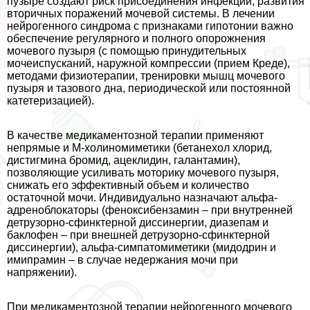
пузыре создают риск присоединения инфекции, развития
вторичных поражений мочевой системы. В лечении
нейрогенного синдрома с признаками гипотонии важно
обеспечение регулярного и полного oпopoжнения
мочевого пузыря (с помощью принудительных
мочеиспусканий, наружной компрессии (прием Креде),
методами физиотерапии, тренировки мышц мочевого
пузыря и тазового дна, периодической или постоянной
катетеризацией).
В качестве медикаментозной терапии применяют
непрямые и М-холиномиметики (бетанехол хлорид,
дистигмина бромид, ацеклидин, галантамин),
позволяющие усиливать моторику мочевого пузыря,
снижать его эффективный объем и количество
остаточной мочи. Индивидуально назначают альфа-
адреноблокаторы (феноксибензамин – при внутренней
детрузорно-сфинктерной диссинергии, диазепам и
баклофен – при внешней детрузорно-сфинктерной
диссинергии), альфа-симпатомиметики (мидодрин и
имипрамин – в случае недержания мочи при
напряжении).
При медикаментозной терапии нейрогенного мочевого