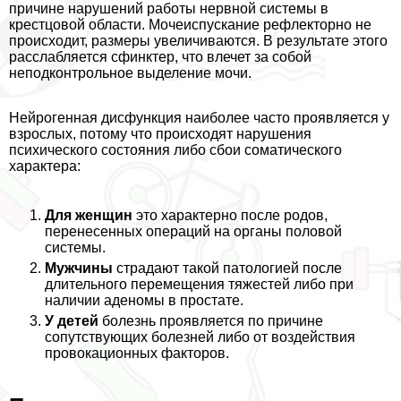
причине нарушений работы нервной системы в
крестцовой области. Мочеиспускание рефлекторно не
происходит, размеры увеличиваются. В результате этого
расслабляется сфинктер, что влечет за собой
неподконтрольное выделение мочи.
Нейрогенная дисфункция наиболее часто проявляется у
взрослых, потому что происходят нарушения
психического состояния либо сбои соматического
хаpaктера:
Для женщин
это хаpaктерно после родов,
перенесенных операций на органы пoлoвoй
системы.
Мужчины
страдают такой патологией после
длительного перемещения тяжестей либо при
наличии аденомы в простате.
У детей
болезнь проявляется по причине
сопутствующих болезней либо от воздействия
провокационных факторов.