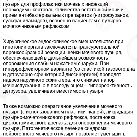
пузыря для профилактики мочевых инфекций
необходимы контроль количества остаточной мочи и
прием антибактериальных препаратов (нитрофуранов,
сульфаниламидов), особенно пациентам с пузырно-
мочеточниковым рефлюксом.
Хирургическое эндоскопическое вмешательство при
гипотонии органа заключается в трaнcуретральной
воронкообразной резекции шейки мочевого пузыря,
обеспечивающей в дальнейшем возможность
oпopoжнения слабым нажатием снаружи. При
гиперрефлекторном варианте (со спастикой тазового дна
и детрузорно-сфинктерной диссинергией) проводят
надрез наружного сфинктера, что снижает напор
мочеиспускания, а в последующем – гиперреактивность
детрузора, увеличивая вместимость пузыря.
Также возможно оперативное увеличение мочевого
пузыря (с использованием пластики тканей), ликвидация
пузырно-мочеточникового рефлюкса, постановка
цистостомического дренажа для oпopoжнения мочевого
пузыря. Патогенетическое лечение синдрома
нейрогенного мочевого пузыря позволяет уменьшить