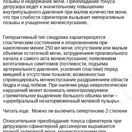
позывы и недержание мочи. Преобладание тонуса
детрузора ведет к значительному повышению
внутрипузырного давления при малом количестве мочи,
что при слабости сфинктеров вызывает императивные
позывы и учащенное мочеиспускание.
Гипеpaктивный тип синдрома хаpaктеризуется
спастическим состоянием и oпopoжнением при
накоплении менее 250 мл мочи; отсутствием или малым
объемом остаточной мочи, затруднением произвольного
начала и самого акта мочеиспускания; появлением
вегетативных симптомов (потливости, подъема
артериального давления, усиления спастики) перед
микцией в отсутствии позывов; возможностью
спровоцировать мочеиспускание раздражением области
бедра и над лобком. При наличии ряда неврологических
нарушений может возникать неконтролируемое
стремительное выделение большого объема мочи –
«церебральный незаторможенный мочевой пузырь».
Читать еще:
Можно ли вылечить гипертензию 2 степени
Относительное преобладание тонуса сфинктеров при
детрузорно-сфинктерной диссинергии выражается
полной задержкой мочи, мочеиспусканием при