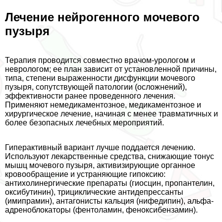
Лечение нейрогенного мочевого
пузыря
Терапия проводится совместно врачом-урологом и
неврологом; ее план зависит от установленной причины,
типа, степени выраженности дисфункции мочевого
пузыря, сопутствующей патологии (осложнений),
эффективности ранее проведенного лечения.
Применяют немедикаментозное, медикаментозное и
хирургическое лечение, начиная с менее травматичных и
более безопасных лечебных мероприятий.
Гипеpaктивный вариант лучше поддается лечению.
Используют лекарственные средства, снижающие тонус
мышц мочевого пузыря, активизирующие органное
кровообращение и устраняющие гипоксию:
антихолинергические препараты (гиосцин, пропантелин,
оксибутинин), трициклические антидепрессанты
(имипрамин), антагонисты кальция (нифедипин), альфа-
адреноблокаторы (фентоламин, феноксибензамин).