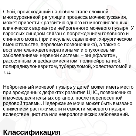
Сбой, происходящий на любом этапе сложной
многоуровневой регуляции процесса мочеиспускания,
может привести к развитию одного из многочисленных
клинических вариантов нейрогенного мочевого пузыря. У
взрослых синдром связан с повреждением головного и
спинного мозга (при инсульте, сдавлении, хирургическом
вмешательстве, переломе позвоночника), а также с
воспалительно-дегенеративными и опухолевыми
заболеваниями нервной системы – энцефалитом,
рассеянным энцефаломиелитом, полинейропатией,
полирадикулоневритом, туберкуломой, холестеатомой и
т. д.
Нейрогенный мочевой пузырь у детей может иметь место
при врожденных дефектах развития ЦНС, позвоночника
и мочевыделительных органов, после перенесенной
родовой травмы. Недержание мочи может быть вызвано
снижением растяжимости и емкости мочевого пузыря
вследствие цистита или неврологических заболеваний.
Классификация