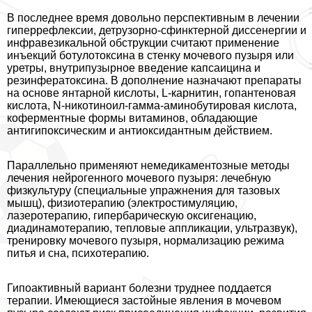
В последнее время довольно перспективным в лечении
гиперрефлексии, детрузорно-сфинктерной диссенергии и
инфравезикальной обструкции считают применение
инъекций ботулотоксина в стенку мочевого пузыря или
уретры, внутрипузырное введение капсаицина и
резинфератоксина. В дополнение назначают препараты
на основе янтарной кислоты, L-карнитин, гопантеновая
кислота, N-никотиноил-гамма-аминобутировая кислота,
коферментные формы витаминов, обладающие
антигипоксическим и антиоксидантным действием.
Параллельно применяют немедикаментозные методы
лечения нейрогенного мочевого пузыря: лечебную
физкультуру (специальные упражнения для тазовых
мышц), физиотерапию (электростимуляцию,
лазеротерапию, гипербарическую оксигенацию,
диадинамотерапию, тепловые аппликации, ультразвук),
тренировку мочевого пузыря, нормализацию режима
питья и сна, психотерапию.
Гипоактивный вариант болезни труднее поддается
терапии. Имеющиеся застойные явления в мочевом