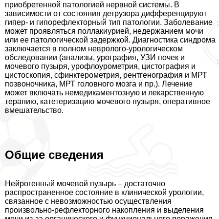
приобретенной патологией нервной системы. В
зависимости от состояния детрузора дифференцируют
гипер- и гипорефлекторный тип патологии. Заболевание
может проявляться поллакиурией, недержанием мочи
или ее патологической задержкой. Диагностика синдрома
заключается в полном невролого-урологическом
обследовании (анализы, урография, УЗИ почек и
мочевого пузыря, урофлоурометрия, цистография и
цистоскопия, сфинктерометрия, рентгенография и МРТ
позвоночника, МРТ головного мозга и пр.). Лечение
может включать немедикаментозную и лекарственную
терапию, катетеризацию мочевого пузыря, оперативное
вмешательство.
Общие сведения
Нейрогенный мочевой пузырь – достаточно
распространенное состояние в клинической урологии,
связанное с невозможностью осуществления
произвольно-рефлекторного накопления и выделения
мочи из-за органического и функционального поражения