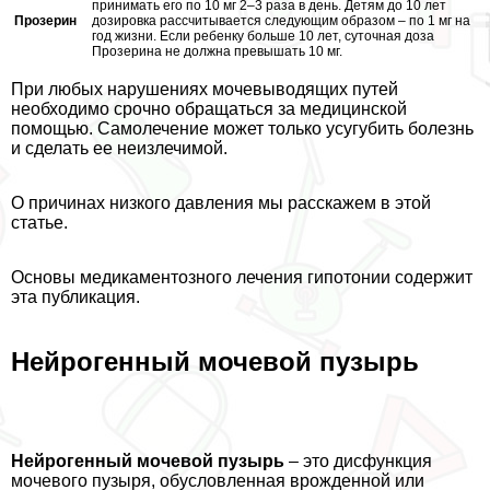
принимать его по 10 мг 2–3 раза в день. Детям до 10 лет
Прозерин
дозировка рассчитывается следующим образом – по 1 мг на
год жизни. Если ребенку больше 10 лет, суточная доза
Прозерина не должна превышать 10 мг.
При любых нарушениях мочевыводящих путей
необходимо срочно обращаться за медицинской
помощью. Самолечение может только усугубить болезнь
и сделать ее неизлечимой.
О причинах низкого давления мы расскажем в этой
статье.
Основы медикаментозного лечения гипотонии содержит
эта публикация.
Нейрогенный мочевой пузырь
Нейрогенный мочевой пузырь
– это дисфункция
мочевого пузыря, обусловленная врожденной или