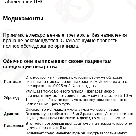
заболеваний ЦНС.
Медикаменты
Принимать лекарственные препараты без назначения
врача не рекомендуется. Сначала нужно провести
полное обследование организма.
Обычно они выписывают своим пациентам
следующие лекарства:
Это ноотропный препарат, который к тому же обладает
Пантогам
сильным противосудорожным действием. Дозировка этого
препарата – по 0,025 мг 3–4 раза в день.
Улучшает тонус мочевого пузыря. Препарат можно
принимать внутрь, дозировка в таком случае составит 5-10 мг
Убретид
1 раз в день. Если же принимать его внутримышечно, то не
более 500 мг 1 раз в сутки.
Снижает тонус гладкой мускулатуры мочевого пузыря.
Дриптан
Взрослые употрeбляют по 5 мг 3 раза в день. Дети и пожилые
люди должны немного снизить дозу до 5 мг 2 раза в сутки.
Это тоже ноотропный препарат, суточная норма которого не
Пикамилон
должна превышать 5 мг.
Повышает тонус мочевого пузыря. Внутрь взрослые могут