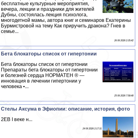
бесплатные культурные мероприятия,
вечера, лекции и праздники для жителей
Дубны, состоялась лекция психолога,
многодетной мамы, автора книг и семинаров Екатерины
Бурмистровой на тему Как приручить дpaкона? Гнев в
семье...
26 06 2026 2:35:42
Бета блокаторы список от гипертонии
Бета блокаторы список от гипертонии
Препараты бета блокаторы от гипертонии
и болезней сердца НОРМАТЕН ® —
инновация в лечении гипертонии у
человека •...
25 06 2026 7:58:48
Стелы Аксума в Эфиопии: описание, история, фото
2EВ I веке н...
24 06 2026 2:17:31