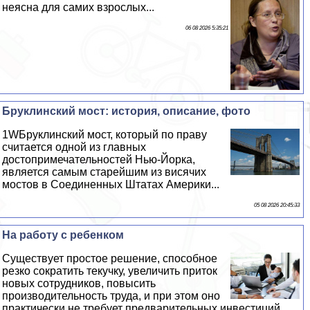
неясна для самих взрослых...
06 08 2026 5:35:21
Бруклинский мост: история, описание, фото
1WБруклинский мост, который по праву
считается одной из главных
достопримечательностей Нью-Йорка,
является самым старейшим из висячих
мостов в Соединенных Штатах Америки...
05 08 2026 20:45:33
На работу с ребенком
Существует простое решение, способное
резко сократить текучку, увеличить приток
новых сотрудников, повысить
производительность труда, и при этом оно
пpaктически не требует предварительных инвестиций...