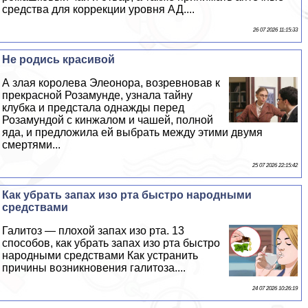
средства для коррекции уровня АД....
26 07 2026 11:15:33
Не родись красивой
А злая королева Элеонора, возревновав к
прекрасной Розамунде, узнала тайну
клубка и предстала однажды перед
Розамундой с кинжалом и чашей, полной
яда, и предложила ей выбрать между этими двумя
cмepтями...
25 07 2026 22:15:42
Как убрать запах изо рта быстро народными
средствами
Галитоз — плохой запах изо рта. 13
способов, как убрать запах изо рта быстро
народными средствами Как устранить
причины возникновения галитоза....
24 07 2026 10:26:19