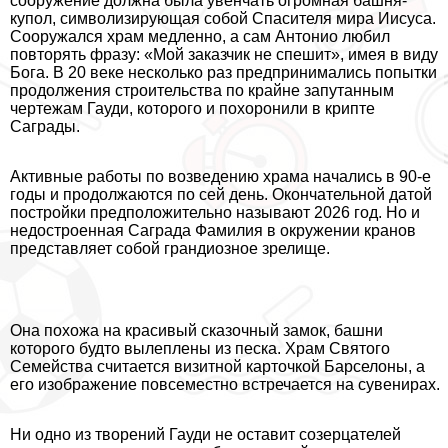
сооружение должна была увенчать огромная башня-
купол, символизирующая собой Спасителя мира Иисуса.
Сооружался храм медленно, а сам Антонио любил
повторять фразу: «Мой заказчик не спешит», имея в виду
Бога. В 20 веке несколько раз предпринимались попытки
продолжения строительства по крайне запyтaнным
чертежам Гауди, которого и похоронили в крипте
Саграды.
Активные работы по возведению храма начались в 90-е
годы и продолжаются по сей день. Окончательной датой
постройки предположительно называют 2026 год. Но и
недостроенная Саграда Фамилия в окружении кранов
представляет собой грандиозное зрелище.
Она похожа на красивый сказочный замок, башни
которого будто вылеплены из песка. Храм Святого
Семейства считается визитной карточкой Барселоны, а
его изображение повсеместно встречается на сувенирах.
Ни одно из творений Гауди не оставит созерцателей