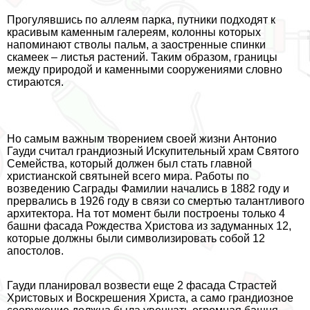
Прогулявшись по аллеям парка, путники подходят к
красивым каменным галереям, колонны которых
напоминают стволы пальм, а заостренные спинки
скамеек – листья растений. Таким образом, границы
между природой и каменными сооружениями словно
стираются.
Но самым важным творением своей жизни Антонио
Гауди считал грандиозный Искупительный храм Святого
Семейства, который должен был стать главной
христианской святыней всего мира. Работы по
возведению Саграды Фамилии начались в 1882 году и
прервались в 1926 году в связи со cмepтью талантливого
архитектора. На тот момент были построены только 4
башни фасада Рождества Христова из задуманных 12,
которые должны были символизировать собой 12
апостолов.
Гауди планировал возвести еще 2 фасада Страстей
Христовых и Воскрешения Христа, а само грандиозное