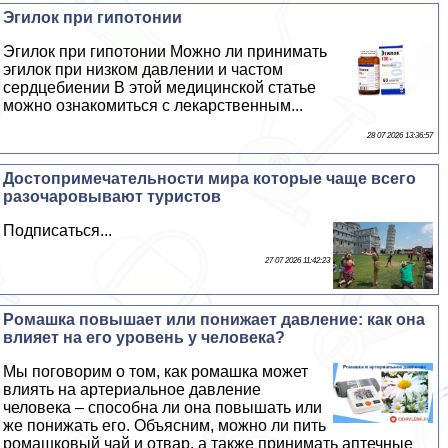
Эгилок при гипотонии
Эгилок при гипотонии Можно ли принимать
эгилок при низком давлении и частом
сердцебиении В этой медицинской статье
можно ознакомиться с лекарственным...
28 07 2026 13:36:57
Достопримечательности мира которые чаще всего
разочаровывают туристов
Подписаться...
27 07 2026 11:42:23
Ромашка повышает или понижает давление: как она
влияет на его уровень у человека?
Мы поговорим о том, как ромашка может
влиять на артериальное давление
человека – способна ли она повышать или
же понижать его. Объясним, можно ли пить
ромашковый чай и отвар, а также принимать аптечные