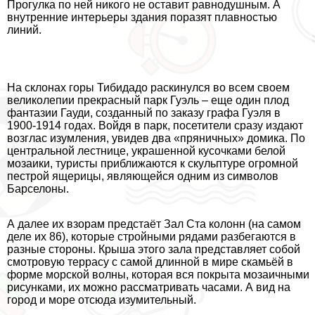
Прогулка по ней никого не оставит равнодушным. А
внутренние интерьеры здания поразят плавностью
линий.
На склонах горы Тибидадо раскинулся во всем своем
великолепии прекрасный парк Гуэль – еще один плод
фантазии Гауди, созданный по заказу графа Гуэля в
1900-1914 годах. Войдя в парк, посетители сразу издают
возглас изумления, увидев два «пряничных» домика. По
центральной лестнице, украшенной кусочками белой
мозаики, туристы приближаются к скульптуре огромной
пестрой ящерицы, являющейся одним из символов
Барселоны.
А далее их взорам предстаёт Зал Ста колонн (на самом
деле их 86), которые стройными рядами разбегаются в
разные стороны. Крыша этого зала представляет собой
смотровую террасу с самой длинной в мире скамьёй в
форме морской волны, которая вся покрыта мозаичными
рисунками, их можно рассматривать часами. А вид на
город и море отсюда изумительный.