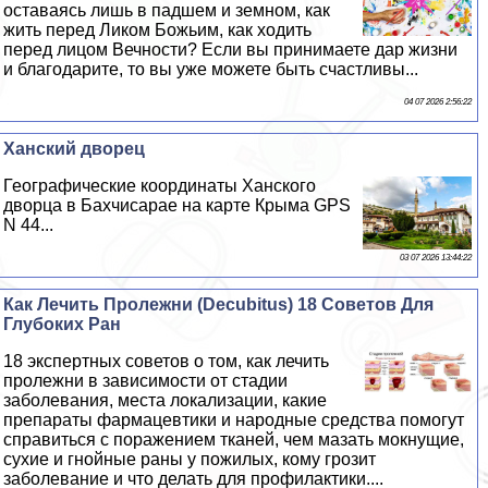
оставаясь лишь в падшем и земном, как
жить перед Ликом Божьим, как ходить
перед лицом Вечности? Если вы принимаете дар жизни
и благодарите, то вы уже можете быть счастливы...
04 07 2026 2:56:22
Ханский дворец
Географические координаты Ханского
дворца в Бахчисарае на карте Крыма GPS
N 44...
03 07 2026 13:44:22
Как Лечить Пролежни (Decubitus) 18 Советов Для
Глубоких Ран
18 экспертных советов о том, как лечить
пролежни в зависимости от стадии
заболевания, места локализации, какие
препараты фармацевтики и народные средства помогут
справиться с поражением тканей, чем мазать мокнущие,
сухие и гнойные раны у пожилых, кому грозит
заболевание и что делать для профилактики....