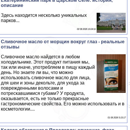
Екатерининский парк в Царском Селе: история,
описание
Здесь находится несколько уникальных
парков...
02 08 2026 10:24:11
Сливочное масло от морщин вокруг глаз - реальные
отзывы
Сливочное масло найдется в любом
холодильнике. Этот продукт питания мы,
так или иначе, употрeбляем в пищу каждый
день. Но знаете ли вы, что можно
использовать сливочное масло для лица,
для шеи и зоны декольте, для ухода за
поврежденными волосами и
потрескавшимися губами? У продукта,
оказывается, есть не только прекрасные
гастрономические свойства. Его можно использовать и в
косметологии....
01 08 2026 5:15:17