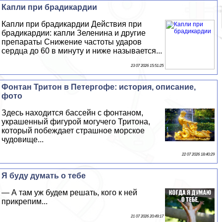
Капли при брадикардии
Капли при брадикардии Действия при
брадикардии: капли Зеленина и другие
препараты Снижение частоты ударов
сердца до 60 в минуту и ниже называется...
23 07 2026 15:51:25
Фонтан Тритон в Петергофе: история, описание,
фото
Здесь находится бассейн с фонтаном,
украшенный фигурой могучего Тритона,
который побеждает страшное морское
чудовище...
22 07 2026 18:40:29
Я буду думать о тебе
— А там уж будем решать, кого к ней
прикрепим...
21 07 2026 20:49:17