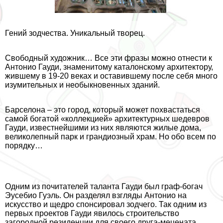
Гений зодчества. Уникальный творец.
Свободный художник… Все эти фразы можно отнести к
Антонио Гауди, знаменитому каталонскому архитектору,
жившему в 19-20 веках и оставившему после себя много
изумительных и необыкновенных зданий.
Барселона – это город, который может похвастаться
самой богатой «коллекцией» архитектурных шедевров
Гауди, известнейшими из них являются жилые дома,
великолепный парк и грандиозный храм. Но обо всем по
порядку…
Одним из почитателей таланта Гауди был граф-богач
Эусебио Гуэль. Он разделял взгляды Антонио на
искусство и щедро спонсировал зодчего. Так одним из
первых проектов Гауди явилось строительство
загородной резиденции для своего друга-мецената.