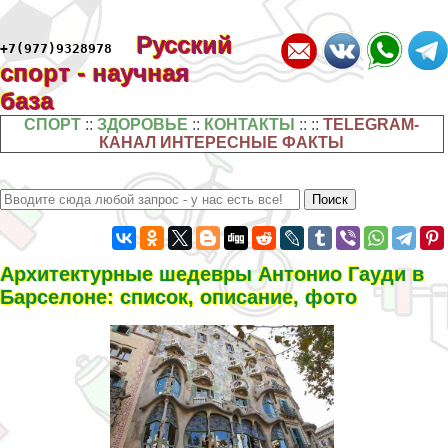
Русский
+7(977)9328978
спорт - научная
база
СПОРТ
::
ЗДОРОВЬЕ
::
КОНТАКТЫ
:: ::
TELEGRAM-
КАНАЛ ИНТЕРЕСНЫЕ ФАКТЫ
Архитектурные шедевры Антонио Гауди в
Барселоне: список, описание, фото