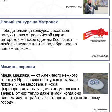
18 07 2026 21:50:32
Новый конкурс на Матронах
Победительница конкурса рассказов
получит приз от российской марки
авторской женской одежды Ксенюшка —
любое красивое платье, подобранное по
вашим меркам...
17 07 2026 10:46:29
Мамины сережки
Мама, мамочка, — от Алениного нежного
голоса у Иры сладко во рту, как от меда, и
локоны у нее медовые, и кожа
фарфоровая, а глаза цвета августовского
вечера, от них тепло даже зимой, когда они
вдвоем идут от работы к остановке по заснеженному
городу...
16 07 2026 9:52:52