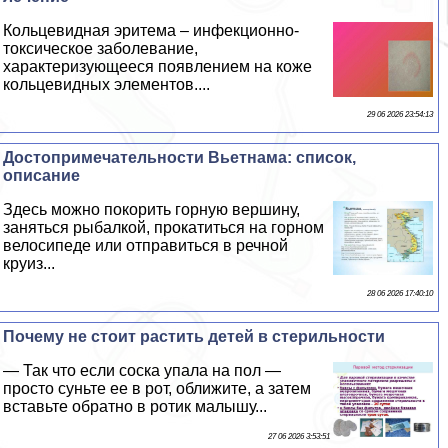
Кольцевидная эритема – инфекционно-
токсическое заболевание,
хаpaктеризующееся появлением на коже
кольцевидных элементов....
29 06 2026 23:54:13
Достопримечательности Вьетнама: список,
описание
Здесь можно покорить горную вершину,
заняться рыбалкой, прокатиться на горном
велосипеде или отправиться в речной
круиз...
28 06 2026 17:40:10
Почему не стоит растить детей в стерильности
— Так что если соска упала на пол —
просто суньте ее в рот, оближите, а затем
вставьте обратно в ротик малышу...
27 06 2026 3:53:51