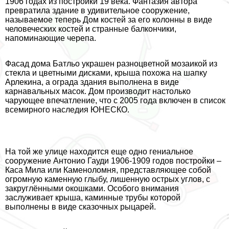
1906 годах из постройки 19 века. Фантазия автора
превратила здание в удивительное сооружение,
называемое теперь Дом костей за его колонны в виде
человеческих костей и странные балкончики,
напоминающие черепа.
Фасад дома Батльо украшен разноцветной мозаикой из
стекла и цветными дисками, крыша похожа на шапку
Арлекина, а ограда здания выполнена в виде
карнавальных масок. Дом производит настолько
чарующее впечатление, что с 2005 года включен в список
всемирного наследия ЮНЕСКО.
На той же улице находится еще одно гениальное
сооружение Антонио Гауди 1906-1909 годов постройки –
Каса Мила или Каменоломня, представляющее собой
огромную каменную глыбу, лишенную острых углов, с
закруглёнными окошками. Особого внимания
заслуживает крыша, каминные трубы которой
выполнены в виде сказочных рыцарей.