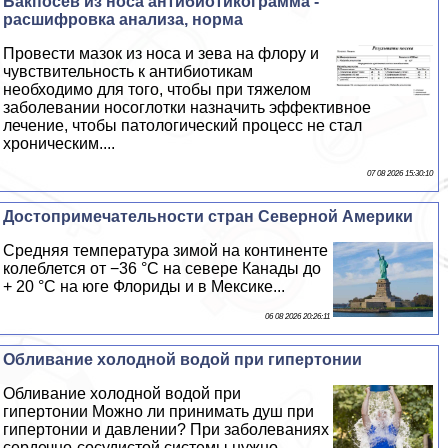
Бакпосев из носа антибиотикограмма -
расшифровка анализа, норма
Провести мaзoк из носа и зева на флору и
чувствительность к антибиотикам
необходимо для того, чтобы при тяжелом
заболевании носоглотки назначить эффективное
лечение, чтобы патологический процесс не стал
хроническим....
07 08 2026 15:30:10
Достопримечательности стран Северной Америки
Средняя температура зимой на континенте
колeблется от −36 °C на севере Канады до
+ 20 °C на юге Флориды и в Мексике...
06 08 2026 20:26:11
Обливание холодной водой при гипертонии
Обливание холодной водой при
гипертонии Можно ли принимать душ при
гипертонии и давлении? При заболеваниях
сердечно-сосудистой системы нужно