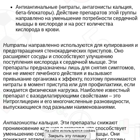
Антиангинальные (нитраты, антагонисты кальция,
бета-блокаторы). Действие препаратов этой группы
направлено на уменьшение потребности сердечной
мышцы в кислороде и на рост количества
кислорода в крови.
Нитраты
направленно используются для купирования и
предотвращения стенокардических приступов. Оно
расширяют сосуды и способствуют улучшению
поступления кислорода к сердечной мышце. Эти
препараты предназначены лишь для снятия симптомов,
они не имеют лечебного действия и вызывают
привыкание организма к эффекту, поэтому принимаются
нитраты в момент приступа или для профилактики, если
ожидается физическая нагрузка. Наиболее известный
препарат с вазодилатирующими свойствами – это
Нитроглицерин и его многочисленные разновидности,
выпускающиеся под разными наименованиями.
Антагонисты кальция
. Эти препараты снижают
проникновение кальция в миокард, что способствует
На сайте используются cookies
уменьшению сокращений сердечной мышцы. Они
Закрыть эту плашку
понижают артериальное давление, убирают спазмы