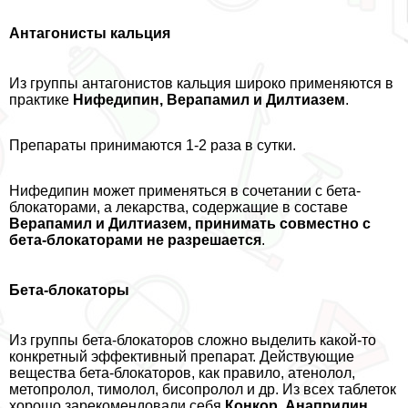
Антагонисты кальция
Из группы антагонистов кальция широко применяются в
пpaктике
Нифедипин, Верапамил и Дилтиазем
.
Препараты принимаются 1-2 раза в сутки.
Нифедипин может применяться в сочетании с бета-
блокаторами, а лекарства, содержащие в составе
Верапамил и Дилтиазем, принимать совместно с
бета-блокаторами не разрешается
.
Бета-блокаторы
Из группы бета-блокаторов сложно выделить какой-то
конкретный эффективный препарат. Действующие
вещества бета-блокаторов, как правило, атенолол,
метопролол, тимолол, бисопролол и др. Из всех таблеток
хорошо зарекомендовали себя
Конкор, Анаприлин,