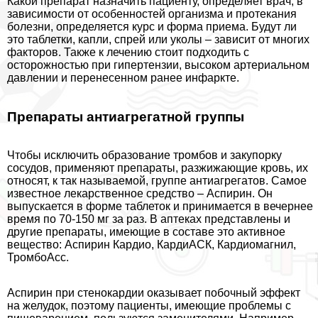
Какой препарат назначить пациенту, определяет врач, в
зависимости от особенностей организма и протекания
болезни, определяется курс и форма приема. Будут ли
это таблетки, капли, спрей или уколы – зависит от многих
факторов. Также к лечению стоит подходить с
осторожностью при гипертензии, высоком артериальном
давлении и перенесенном ранее инфаркте.
Препараты антиагрегатной группы
Чтобы исключить образование тромбов и закупорку
сосудов, применяют препараты, разжижающие кровь, их
относят, к так называемой, группе антиагрегатов. Самое
известное лекарственное средство – Аспирин. Он
выпускается в форме таблеток и принимается в вечернее
время по 70-150 мг за раз. В аптеках представлены и
другие препараты, имеющие в составе это активное
вещество: Аспирин Кардио, КардиАСК, Кардиомагнил,
ТромбоАсс.
Аспирин при стенокардии оказывает побочный эффект
на желудок, поэтому пациенты, имеющие проблемы с