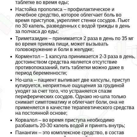
таблетке во время еды;
Настойка прополиса – профилактическое и
лечебное средство, которое облегчает боль во
время приступов, укрепляет стенки сосудов. Пьют
по 30 капель, разведенных с водой трижды в день
за полчаса до еды;
Триметазидин – принимается 2 раза в день по 35 мг
во время приема пищи, может вызывать
головокружение и боли в желудке;
Корментол – 1 капсула принимается 2-3 раза в день,
достоинством средства является отсутствие
противопоказаний, пить таблетки можно даже в
период беременности;
Но-шпа – пациент выпивает две капсулы, приступ
купируется, неприятные ощущения за гpyдиной
уходят за счет того, что устраняется спазм
периферических сосудов. Однако но-шпа только
снимает симптоматику и облегчает боли, она не
применяется в качестве терапевтического средства
на постоянной основе;
Корвалол – во время приступа необходимо
разбавить 20-30 капель водой и принять внутрь;
Панангин – это комплексное средство, в состав