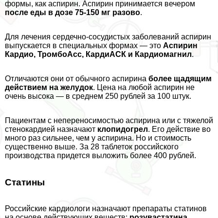
формы, как аспирин. Аспирин принимается вечером
после еды в дозе 75-150 мг разово
.
Для лечения сердечно-сосудистых заболеваний аспирин
выпускается в специальных формах — это
Аспирин
Кардио, ТромбоАсс, КардиАСК и Кардиомагнил
.
Отличаются они от обычного аспирина
более щадящим
действием на желудок
. Цена на любой аспирин не
очень высока — в среднем 250 рублей за 100 штук.
Пациентам с непереносимостью аспирина или с тяжелой
стенокардией назначают
клопидогрел
. Его действие во
много раз сильнее, чем у аспирина. Но и стоимость
существенно выше. За 28 таблеток российского
производства придется выложить более 400 рублей.
Статины
Российские кардиологи назначают препараты статинов
на основе действующих веществ:
розувастатина,