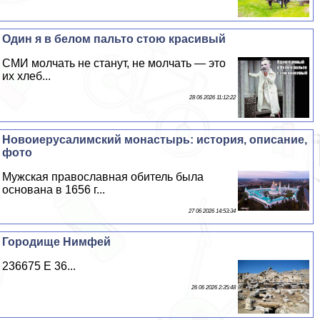
Один я в белом пальто стою красивый
СМИ молчать не станут, не молчать — это
их хлеб...
28 06 2026 11:12:22
Новоиерусалимский монастырь: история, описание,
фото
Мужская православная обитель была
основана в 1656 г...
27 06 2026 14:53:34
Городище Нимфей
236675 E 36...
26 06 2026 2:35:48