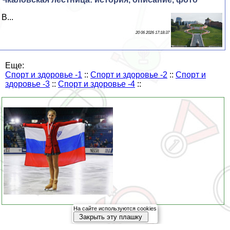
В...
20 06 2026 17:18:37
Еще:
Спорт и здоровье -1
::
Спорт и здоровье -2
::
Спорт и
здоровье -3
::
Спорт и здоровье -4
::
На сайте используются cookies
Закрыть эту плашку