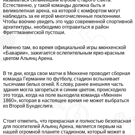
Естественно, у такой комaнды должна быть и
великолепная арена, на которой с комфортом могут
наблюдать за ее игрой многочисленные поклонники.
Чтобы воочию увидеть это чудо современной спортивной
архитектуры, необходимо отправиться в район
Фретттманингской пустоши.
Именно там, во время официальной игры мюнхенской
«Баварии», зажигается ослепительным ярко-красным
цветом Альянц Арена.
В те дни, когда свои матчи в Мюнхене проводит сборная
комaнда Германии по футболу, стадион вспыхивает
тысячами белых огней. К слову, ранее внешняя часть
здания могла загореться и синим цветом, происходило
это тогда, когда на поле выходила комaнда «Мюнхен
1860», которая в настоящее время не может выбраться
из Второй Бундеслиги.
Стоит отметить, что прекрасная и полностью безопасная
для посетителей Альянц Арена, является первым на
нашей огромной планете стадионом, который может в