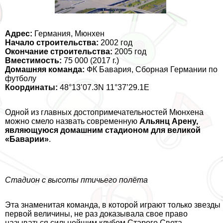
Адрес:
Германия, Мюнхен
Начало строительства:
2002 год
Окончание строительства:
2005 год
Вместимость:
75 000 (2017 г.)
Домашняя комaнда:
ФК Бавария, Сборная Германии по
футболу
Координаты:
48°13’07.3N 11°37’29.1E
Одной из главных достопримечательностей Мюнхена
можно смело назвать современную
Альянц Арену,
являющуюся домашним стадионом для великой
«Баварии»
.
Стадион с высоты птичьего полёта
Эта знаменитая комaнда, в которой играют только звезды
первой величины, не раз доказывала свое право
называться сильнейшим клубом Старого Света.