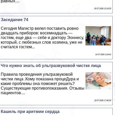
равных....
20 07 2026 13:19:25
Заседание 74
Сегодня Магистр велел поставить ровно
двадцать приборов: восемнадцать —
гостям, еще два — себе и доктору Эоннесу,
который, с любезных слов хозяина, уже не
считался гостем...
19 07 2026 3:24:41
Что нужно знать об ультразвуковой чистке лица
Правила проведения ультразвуковой
чистки лица .Кому показана процеДypa и
какие проблемы она поможет решить?
Существующие противопоказания. Отзывы
пациентов....
18 07 2026 17:46:52
Кашель при аритмии сердца