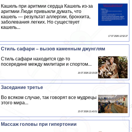
Кашель при аритмии сердца Кашель из-за
аритмии Люди привыкли думать, что
кашель — результат аллергии, бронхита,
заболевания легких. Но существует
кашель...
17 07 2026 12:52:37
Стиль сафари – вызов каменным джунглям
Стиль сафари находится где-то
посередине между милитари и спортом...
16 07 2026 22:19:28
Заседание третье
Во всяком случае, так говорят все мудрецы
этого мира...
15 07 2026 21:43:51
Массаж головы при гипертонии