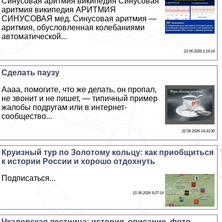
Синусовая аритмия википедия Синусовая
аритмия википедия АРИТМИЯ
СИНУСОВАЯ мед. Синусовая аритмия —
аритмия, обусловленная колебаниями
автоматической...
23 06 2026 1:19:14
Сделать паузу
Аааа, помогите, что же делать, он пропал,
не звонит и не пишет, — типичный пример
жалобы подругам или в интернет-
сообщество...
22 06 2026 14:33:30
Круизный тур по Золотому кольцу: как приобщиться
к истории России и хорошо отдохнуть
Подписаться...
21 06 2026 9:27:14
Чкаловская лестница: история, описание, фото