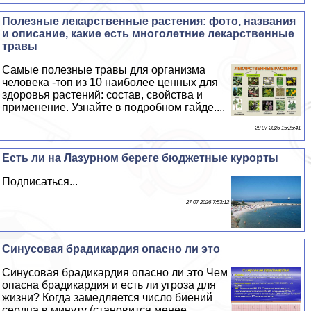
Полезные лекарственные растения: фото, названия
и описание, какие есть многолетние лекарственные
травы
Самые полезные травы для организма
человека -топ из 10 наиболее ценных для
здоровья растений: состав, свойства и
применение. Узнайте в подробном гайде....
28 07 2026 15:25:41
Есть ли на Лазурном береге бюджетные курорты
Подписаться...
27 07 2026 7:53:12
Синусовая брадикардия опасно ли это
Синусовая брадикардия опасно ли это Чем
опасна брадикардия и есть ли угроза для
жизни? Когда замедляется число биений
сердца в минуту (становится менее...