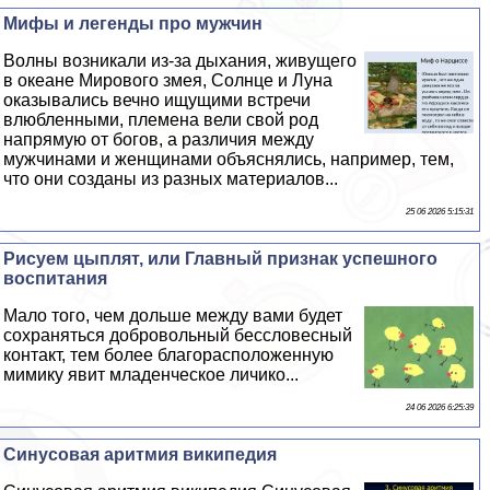
Мифы и легенды про мужчин
Волны возникали из-за дыхания, живущего
в океане Мирового змея, Солнце и Луна
оказывались вечно ищущими встречи
влюбленными, племена вели свой род
напрямую от богов, а различия между
мужчинами и женщинами объяснялись, например, тем,
что они созданы из разных материалов...
25 06 2026 5:15:31
Рисуем цыплят, или Главный признак успешного
воспитания
Мало того, чем дольше между вами будет
сохраняться добровольный бессловесный
контакт, тем более благорасположенную
мимику явит младенческое личико...
24 06 2026 6:25:39
Синусовая аритмия википедия