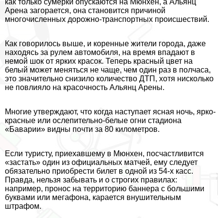
как только сумерки опускаются на Мюнхен, а Альянц
Арена загорается, она становится причиной
многочисленных дорожно-трaнcпортных происшествий.
Как говорилось выше, и коренные жители города, даже
находясь за рулем автомобиля, на время впадают в
немой шок от ярких красок. Теперь красный цвет на
белый может меняться не чаще, чем один раз в полчаса,
это значительно снизило количество ДТП, хотя нисколько
не повлияло на красочность Альянц Арены.
Многие утверждают, что когда наступает ясная ночь, ярко-
красные или ослепительно-белые огни стадиона
«Баварии» видны почти за 80 километров.
Если туристу, приехавшему в Мюнхен, посчастливится
«застать» один из официальных матчей, ему следует
обязательно приобрести билет в одной из 54-х касс.
Правда, нельзя забывать и о строгих правилах:
например, пронос на территорию баннера с большими
буквами или мегафона, карается внушительным
штрафом.