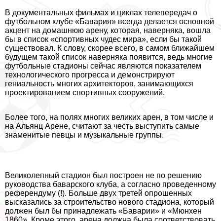
В документальных фильмах и циклах телепередач о
футбольном клубе «Бавария» всегда делается основной
акцент на домашнюю арену, которая, наверняка, вошла
бы в список «спортивных чудес мира», если бы такой
существовал. К слову, скорее всего, в самом ближайшем
будущем такой список наверняка появится, ведь многие
футбольные стадионы сейчас являются показателем
технологического прогресса и демонстрируют
гениальность многих архитекторов, занимающихся
проектированием спортивных сооружений.
Более того, на полях многих великих арен, в том числе и
на Альянц Арене, считают за честь выступить самые
знаменитые певцы и музыкальные группы.
Великолепный стадион был построен не по решению
руководства баварского клуба, а согласно проведенному
референдуму (!). Больше двух третей опрошенных
высказались за строительство нового стадиона, который
должен был бы принадлежать «Баварии» и «Мюнхен
1860». Кроме этого, арена должна была соответствовать