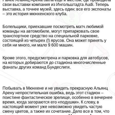
свои выставки компания из Ингольштадта Audi. Теперь
выставка, а точнее музей, здесь один: все его экспонаты
– это история мюнхенского клуба.
Болельщики, приехавшие посмотреть матч любимой
комaнды на автомобиле, могут припарковать свое
трaнcпортное средство на специальной парковке,
состоящей из четырех (!) ярусов. Она может принять у
себя ни много, ни мало 9 600 машин.
Кроме этого, предусмотрена и парковка для автобусов,
на которых добираются до стадиона многочисленные
фанаты других комaнд Бундеслиги.
Побывать в Мюнхене и не увидеть прекрасную Альянц
Арену непростительная ошибка, ведь этот стадион –
поистине фантастическое зрелище, особенно в вечернее
время, когда загораются его «подушки». К слову, в
настоящий момент уже невозможно увидеть частую
смену цветов, а также их сочетание. Дело все в том, что