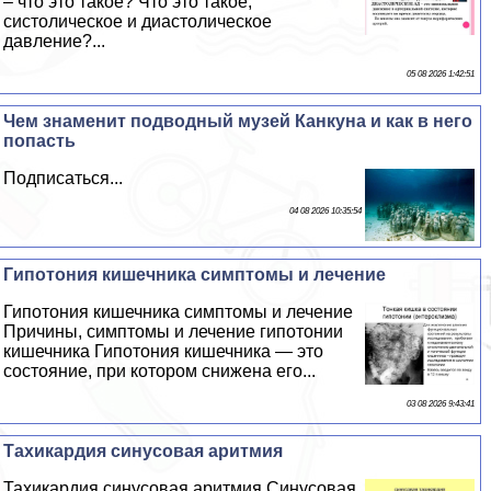
– что это такое? Что это такое,
систолическое и диастолическое
давление?...
05 08 2026 1:42:51
Чем знаменит подводный музей Канкуна и как в него
попасть
Подписаться...
04 08 2026 10:35:54
Гипотония кишечника симптомы и лечение
Гипотония кишечника симптомы и лечение
Причины, симптомы и лечение гипотонии
кишечника Гипотония кишечника — это
состояние, при котором снижена его...
03 08 2026 9:43:41
Тахикардия синусовая аритмия
Тахикардия синусовая аритмия Синусовая