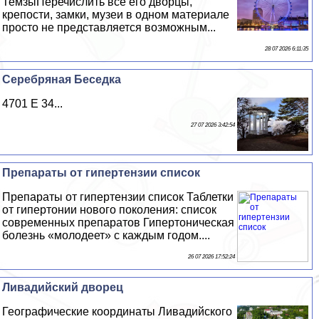
ТемзыПеречислить все его дворцы,
крепости, замки, музеи в одном материале
просто не представляется возможным...
28 07 2026 6:11:35
Серебряная Беседка
4701 E 34...
27 07 2026 3:42:54
Препараты от гипертензии список
Препараты от гипертензии список Таблетки
от гипертонии нового поколения: список
современных препаратов Гипертоническая
болезнь «молодеет» с каждым годом....
26 07 2026 17:52:24
Ливадийский дворец
Географические координаты Ливадийского