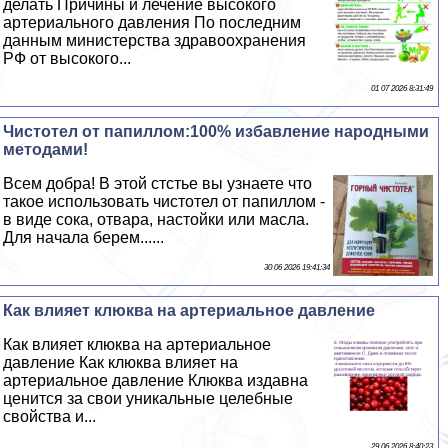
делать Причины и лечение высокого
артериального давления По последним
данным министерства здравоохранения
РФ от высокого...
01 07 2026 8:31:49
Чистотел от папиллом:100% избавление народными
методами!
Всем добра! В этой стстье вы узнаете что
такое использовать чистотел от папиллом -
в виде сока, отвара, настойки или масла.
Для начала берем......
30 06 2026 19:41:34
Как влияет клюква на артериальное давление
Как влияет клюква на артериальное
давление Как клюква влияет на
артериальное давление Клюква издавна
ценится за свои уникальные целебные
свойства и...
29 06 2026 8:40:23