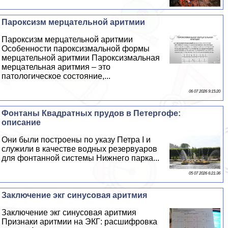
Пароксизм мерцательной аритмии
Пароксизм мерцательной аритмии
Особенности пароксизмальной формы
мерцательной аритмии Пароксизмальная
мерцательная аритмия – это
патологическое состояние,...
06 07 2026 9:15:20
Фонтаны Квадратных прудов в Петергофе:
описание
Они были построены по указу Петра I и
служили в качестве водных резервуаров
для фонтанной системы Нижнего парка...
05 07 2026 6:21:36
Заключение экг синусовая аритмия
Заключение экг синусовая аритмия
Признаки аритмии на ЭКГ: расшифровка