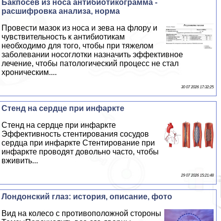
Бакпосев из носа антибиотикограмма -
расшифровка анализа, норма
Провести мaзoк из носа и зева на флору и
чувствительность к антибиотикам
необходимо для того, чтобы при тяжелом
заболевании носоглотки назначить эффективное
лечение, чтобы патологический процесс не стал
хроническим....
30 07 2026 17:32:25
Стенд на сердце при инфаркте
Стенд на сердце при инфаркте
Эффективность стентирования сосудов
сердца при инфаркте Стентирование при
инфаркте проводят довольно часто, чтобы
вживить...
29 07 2026 15:21:48
Лондонский глаз: история, описание, фото
Вид на колесо с противоположной стороны