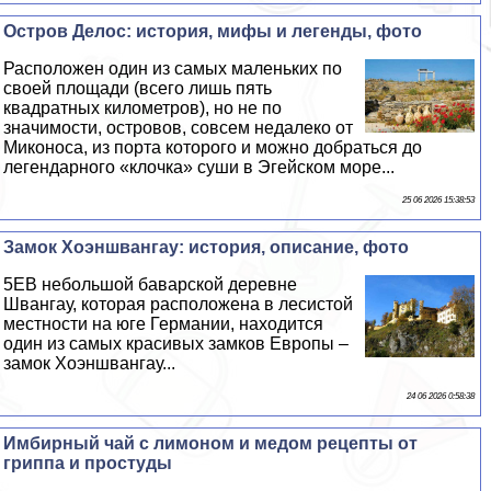
Остров Делос: история, мифы и легенды, фото
Расположен один из самых маленьких по
своей площади (всего лишь пять
квадратных километров), но не по
значимости, островов, совсем недалеко от
Миконоса, из порта которого и можно добраться до
легендарного «клочка» суши в Эгeйском море...
25 06 2026 15:38:53
Замок Хоэншвангау: история, описание, фото
5EВ небольшой баварской деревне
Швангау, которая расположена в лесистой
местности на юге Германии, находится
один из самых красивых замков Европы –
замок Хоэншвангау...
24 06 2026 0:58:38
Имбирный чай с лимоном и медом рецепты от
гриппа и простуды