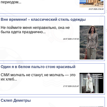
периодом...
19 07 2026 2:54:34
Вне времени! – классический стиль одежды
Не поймите меня неправильно, она не
была одета празднично...
18 07 2026 17:47:26
Один я в белом пальто стою красивый
СМИ молчать не станут, не молчать — это
их хлеб...
17 07 2026 23:21:47
Склеп Деметры