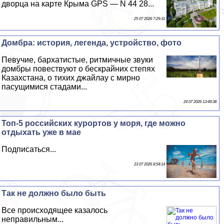
дворца на карте Крыма GPS — N 44 28...
25 07 2026 7:29:31
Домбра: история, легенда, устройство, фото
Певучие, бархатистые, ритмичные звуки
домбры повествуют о бескрайних степях
Казахстана, о тихих джайлау с мирно
пасущимися стадами...
24 07 2026 13:49:38
Топ-5 российских курортов у моря, где можно
отдыхать уже в мае
Подписаться...
23 07 2026 8:54:14
Так не должно было быть
Все происходящее казалось
неправильным...