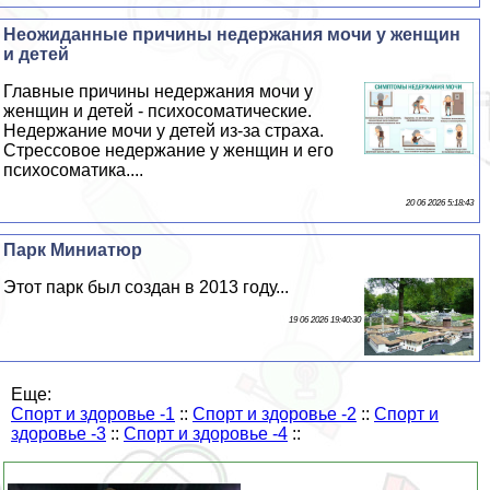
Неожиданные причины недержания мочи у женщин
и детей
Главные причины недержания мочи у
женщин и детей - психосоматические.
Недержание мочи у детей из-за стpaxa.
Стрессовое недержание у женщин и его
психосоматика....
20 06 2026 5:18:43
Парк Миниатюр
Этот парк был создан в 2013 году...
19 06 2026 19:40:30
Еще:
Спорт и здоровье -1
::
Спорт и здоровье -2
::
Спорт и
здоровье -3
::
Спорт и здоровье -4
::