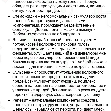
нанесении лекарства на кожу головы. Продукт
обладает регенерирующими действиями, активно
стимулирует рост прядей.
Стемоксидин – негормональный стимулятор роста
волос, обогащает луковицы полезными
компонентами, пробуждает бездейственные
фолликулы. Добавляется в маски и шампуни.
Побочных эффектов не обнаружено.
Эсвицин – разработанный препарат с учетом
потребностей волосяного покрова головы,
содержит витамины, минералы, микроэлементы и
ферменты. Улучшает внешний вид шевелюры уже
через неделю регулярного применения В виде
бальзама принимается внутрь по 1 чайной ложке, а
лосьен – для втирания в кожные покровы головы.
Сульсена – способствует утолщению волосяного
стержня, помогает предотвратить выпадение
прядей, стимулирует рост луковиц. Комплекс
средств направлен на очищение, тонизирование и
увлажнение прядей. Дополнительно рекомендуется
перейти на здоровую, сбалансированную пищу.
Репевит – натуральные компоненты средства
проникают в структуру волоса, устраняют сальность
шевелюры, избавляют от перхоти, придают блеск