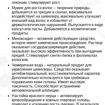
локонам, стимулируют рост.
Мумие для роста волос
– творение природы,
добывается из трещин в скалах, максимально
воздействует на шевелюру, максимально улучшает
внешний вид волос и избавляет от
дерматологических нарушений. Выпускается в виде
капсул или пасты. Добавляется в косметические
продукты.
Миноксидил
– активное действующее средство,
которое имеет химическое происхождение. Раствор
оказывает сосудорасширяющее действие,
оказывает высокую эффективность при выпадении
прядей. Стимулирует синтез белка в фолликулах
волосков.
Чемеричная вода
– натуральный продукт для
укрепления шевелюры. Средство оказывает
антибактериальный, восстановительный хаpaктер.
Дополнительно используется при грибковых
поражениях кожи головы. Имеет высокую
токсичность. Способствует устранению
негормональной алопеции.
Настойка красного перца
– активизирует
кровообращение в кожных покровах головы,
приводит к усилению роста луковиц. В результате