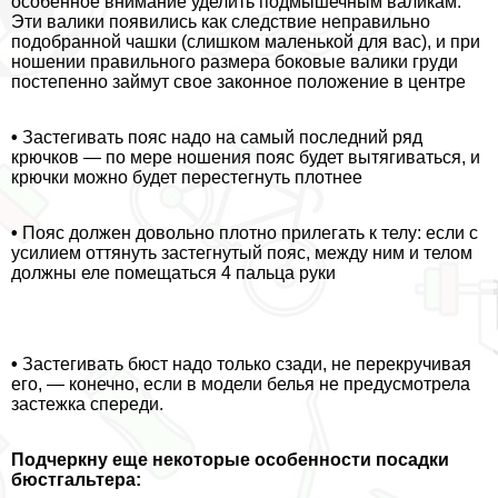
особенное внимание уделить подмышечным валикам.
Эти валики появились как следствие неправильно
подобранной чашки (слишком маленькой для вас), и при
ношении правильного размера боковые валики гpyди
постепенно займут свое законное положение в центре
•
Застегивать пояс надо на самый последний ряд
крючков — по мере ношения пояс будет вытягиваться, и
крючки можно будет перестегнуть плотнее
•
Пояс должен довольно плотно прилегать к телу: если с
усилием оттянуть застегнутый пояс, между ним и телом
должны еле помещаться 4 пальца руки
•
Застегивать бюcт надо только сзади, не перекручивая
его, — конечно, если в модели белья не предусмотрела
застежка спереди.
Подчеркну еще некоторые особенности посадки
бюcтгальтера: