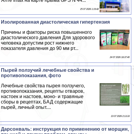
Ялте Imax на карте Крыма GPS N 44...
25 07 2026 1:19:42
Изолированная диастолическая гипертензия
Причины и факторы риска повышенного
диастолического давления Для здорового
человека допустим рост нижнего
показателя давления до 90 мм рт...
24 07 2026 18:37:40
Пырей ползучий лечебные свойства и
противопоказания, фото
Лечебные свойства пырея ползучего,
противопоказания, рецепты отваров,
настоек и настоев, моно- и травяные
сборы в рецептах, БАД содержащие
пырей, личный опыт....
23 07 2026 2:13:33
Дарсонваль: инструкция по применению от морщин,