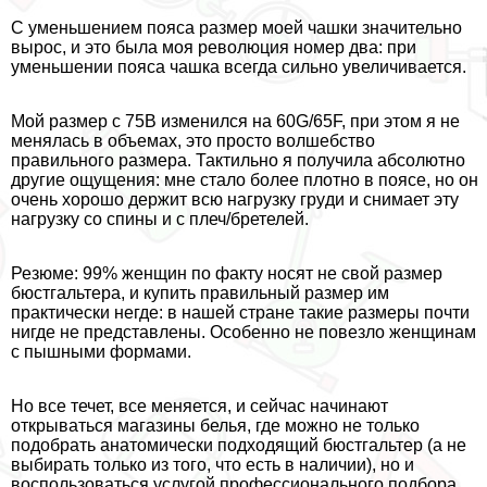
С уменьшением пояса размер моей чашки значительно
вырос, и это была моя революция номер два: при
уменьшении пояса чашка всегда сильно увеличивается.
Мой размер с 75В изменился на 60G/65F, при этом я не
менялась в объемах, это просто волшебство
правильного размера. Тактильно я получила абсолютно
другие ощущения: мне стало более плотно в поясе, но он
очень хорошо держит всю нагрузку гpyди и снимает эту
нагрузку со спины и с плеч/бретелей.
Резюме: 99% женщин по факту носят не свой размер
бюcтгальтера, и купить правильный размер им
пpaктически негде: в нашей стране такие размеры почти
нигде не представлены. Особенно не повезло женщинам
с пышными формами.
Но все течет, все меняется, и сейчас начинают
открываться магазины белья, где можно не только
подобрать анатомически подходящий бюcтгальтер (а не
выбирать только из того, что есть в наличии), но и
воспользоваться услугой профессионального подбора