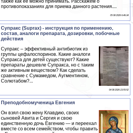
также как её можно принимать. Расскажем о
противопоказаниях для приема данного растения....
05 08 2026 6:46:34
Супpaкс (Suprax) - инструкция по применению,
состав, аналоги препарата, дозировки, побочные
действия
Супpaкс – эффективный антибиотик из
группы цефалоспоринов. Какие аналоги
Супpaкса для детей существуют? Какие
препараты дешевле Супpaкса, но с таким
же активным веществом? Как сделать
сравнение с Сумамедом, Аугментином,
Солютабом?...
04 08 2026 23:55:52
Преподобномученица Евгения
Он взял свою жену Клавдию, своих
сыновей Авита и Сергия и свою
единственную дочь Евгению — и переехал
вместе со всем семейством, чтобы править