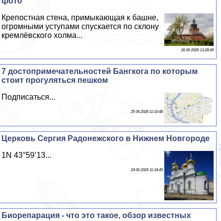
фото
Крепостная стена, примыкающая к башне,
огромными уступами спускается по склону
кремлёвского холма...
26 06 2026 13:28:49
7 достопримечательностей Бангкога по которым
стоит прогуляться пешком
Подписаться...
25 06 2026 11:10:48
Церковь Сергия Радонежского в Нижнем Новгороде
1N 43°59’13...
24 06 2026 11:34:49
Биорепарация - что это такое, обзор известных