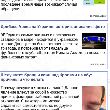
последнее время чаще возникают случаи
обращения...
20 07 2026 12:12:55
Донбасс Арена на Украине: история, описание, фото
9EОдин из самых элитных и прекрасных
стадионов в мире находится в украинском
городе Донецке: он был построен всего за
три года, и потребовал от владельца
футбольного клуба «Шахтер» Рината Ахметова немалых
финансовых затрат...
19 07 2026 10:27:22
Шелушатся брови и кожи над бровями на лбу:
причины и что делать
Почему шелушится кожа на лице? Данное
явление влекут за собой множество
причин, факторов, заболеваний различной
этиологии. С некоторыми можно
справиться самостоятельно, но другие
требуют вмешательства врачей....