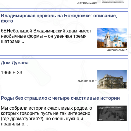
31 07 2026 15:48:29
Владимирская церковь на Божедомке: описание,
фото
6EНебольшой Владимирский храм имеет
необычные формы – он увенчан тремя
шатрами...
30 07 2026 21:46:17
Дом Дувана
1966 E 33...
29 07 2026 17:37:11
Роды без страшилок: четыре счастливые истории
Мы собрали истории счастливых родов, о
которых говорить пусть не так интересно
(где драматургия?!), но очень нужно и
правильно...