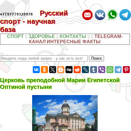
Русский
+7(977)9328978
спорт - научная
база
СПОРТ
::
ЗДОРОВЬЕ
::
КОНТАКТЫ
:: ::
TELEGRAM-
КАНАЛ ИНТЕРЕСНЫЕ ФАКТЫ
Церковь преподобной Марии Египетской
Оптиной пустыни