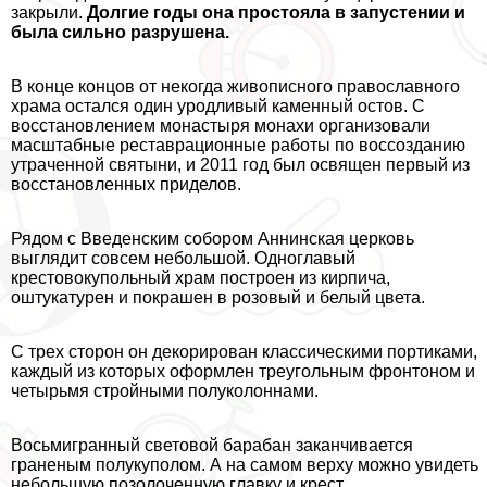
закрыли.
Долгие годы она простояла в запустении и
была сильно разрушена.
В конце концов от некогда живописного православного
храма остался один уpoдливый каменный остов. С
восстановлением монастыря монахи организовали
масштабные реставрационные работы по воссозданию
утраченной святыни, и 2011 год был освящен первый из
восстановленных приделов.
Рядом с Введенским собором Аннинская церковь
выглядит совсем небольшой. Одноглавый
крестовокупольный храм построен из кирпича,
оштукатурен и покрашен в розовый и белый цвета.
С трех сторон он декорирован классическими портиками,
каждый из которых оформлен треугольным фронтоном и
четырьмя стройными полуколоннами.
Восьмигранный световой баpaбан заканчивается
граненым полукуполом. А на самом верху можно увидеть
небольшую позолоченную главку и крест.