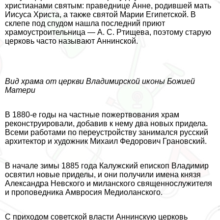
христианами святым: праведнице Анне, родившей мать
Иисуса Христа, а также святой Марии Египетской. В
склепе под спудом нашла последний приют
храмоустроительница — А. С. Ртищева, поэтому старую
церковь часто называют Аннинской.
Вид храма от церкви Владимирской иконы Божией
Матери
В 1880-е годы на частные пожертвования храм
реконструировали, добавив к нему два новых придела.
Всеми работами по переустройству занимался русский
архитектор и художник Михаил Федорович Грановский.
В начале зимы 1885 года Калужский епископ Владимир
освятил новые приделы, и они получили имена князя
Александра Невского и миланского священнослужителя
и проповедника Амвросия Медиоланского.
С приходом советской власти Аннинскую церковь