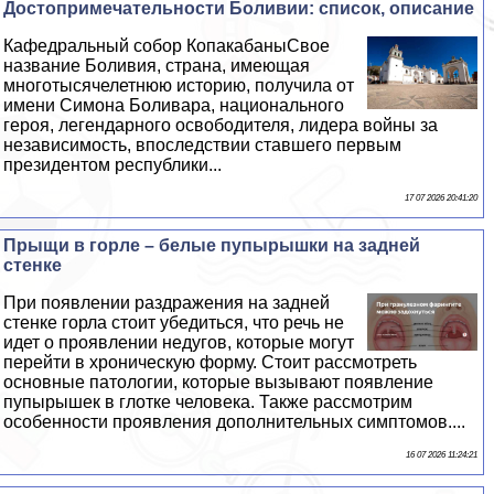
Достопримечательности Боливии: список, описание
Кафедральный собор КопакабаныСвое
название Боливия, страна, имеющая
многотысячелетнюю историю, получила от
имени Симона Боливара, национального
героя, легендарного освободителя, лидера войны за
независимость, впоследствии ставшего первым
президентом республики...
17 07 2026 20:41:20
Прыщи в горле – белые пупырышки на задней
стенке
При появлении раздражения на задней
стенке горла стоит убедиться, что речь не
идет о проявлении недугов, которые могут
перейти в хроническую форму. Стоит рассмотреть
основные патологии, которые вызывают появление
пупырышек в глотке человека. Также рассмотрим
особенности проявления дополнительных симптомов....
16 07 2026 11:24:21