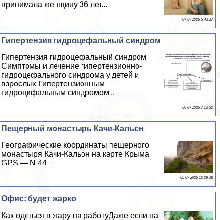
принимала женщину 36 лет...
07 07 2026 5:43:37
Гипертензия гидроцефальный синдром
Гипертензия гидроцефальный синдром
Симптомы и лечение гипертензионно-
гидроцефального синдрома у детей и
взрослых Гипертензионным
гидроцифальным синдромом...
06 07 2026 7:13:52
Пещерный монастырь Качи-Кальон
Географические координаты пещерного
монастыря Качи-Кальон на карте Крыма
GPS — N 44...
05 07 2026 12:29:38
Офис: будет жарко
Как одеться в жару на работуДаже если на