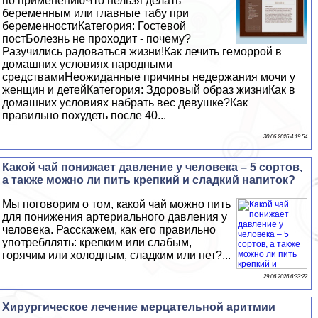
по применениюЧто нельзя делать
беременным или главные табу при
беременностиКатегория: Гостевой
постБолезнь не проходит - почему?
Разучились радоваться жизни!Как лечить геморрой в
домашних условиях народными
средствамиНеожиданные причины недержания мочи у
женщин и детейКатегория: Здоровый образ жизниКак в
домашних условиях набрать вес дeвyшке?Как
правильно похудеть после 40...
30 06 2026 4:19:54
Какой чай понижает давление у человека – 5 сортов,
а также можно ли пить крепкий и сладкий напиток?
Мы поговорим о том, какой чай можно пить
для понижения артериального давления у
человека. Расскажем, как его правильно
употрeбллять: крепким или слабым,
горячим или холодным, сладким или нет?...
29 06 2026 6:33:22
Хирургическое лечение мерцательной аритмии