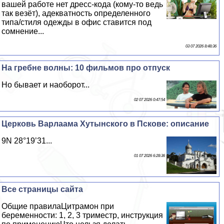
вашей работе нет дресс-кода (кому-то ведь
так везёт), адекватность определенного
типа/стиля одежды в офис ставится под
сомнение...
03 07 2026 8:48:36
На гребне волны: 10 фильмов про отпуск
Но бывает и наоборот...
02 07 2026 0:47:54
Церковь Варлаама Хутынского в Пскове: описание
9N 28°19’31...
01 07 2026 6:28:36
Все страницы сайта
Общие правилаЦитрамон при
беременности: 1, 2, 3 триместр, инструкция