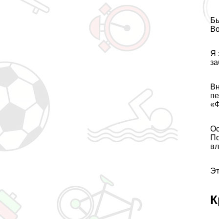
Бы
Во
Я 
за
Вн
пе
«Ф
Ос
По
вл
Эт
К