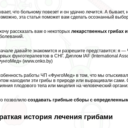
вает, что больному повезет и он удачно лечится. А бывает, н
зможно, эта статья поможет вам сделать осознанный выбор
хочу рассказать вам о некоторых
лекарственных грибах и
болеваний.
ачале давайте знакомится и разрешите представится: я — 
рвых фунготерапевтов в СНГ. Диплом IAF (International Ass
унгоМед» (www.onko.by)
обенность работы ЧП «ФунгоМед» в том, что мы отыскивал
том находили эти грибы в природе или выращивали сами.
ияния плодового тела или мицелия на человеческий органи
о позволило
создавать грибные сборы с определенны
раткая история лечения грибами