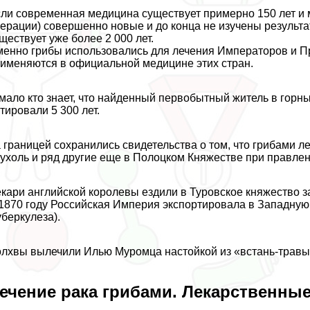
ли современная медицина существует примерно 150 лет и 
ерации) совершенно новые и до конца не изучены результа
ществует уже более 2 000 лет.
енно грибы использовались для лечения Императоров и Пра
именяются в официальной медицине этих стран.
мало кто знает, что найденный первобытный житель в горны
тировали 5 300 лет.
 границей сохранились свидетельства о том, что грибами л
ухоль и ряд другие еще в Полоцком Княжестве при правлен
кари английской королевы ездили в Туровское княжество з
1870 году Российская Империя экспортировала в Западную 
уберкулеза).
лхвы вылечили Илью Муромца настойкой из «встань-травы»
ечение paка грибами. Лекарственны