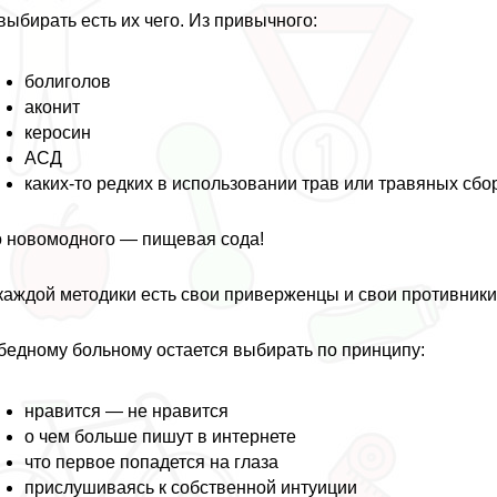
выбирать есть их чего. Из привычного:
болиголов
аконит
керосин
АСД
каких-то редких в использовании трав или травяных сбо
 новомодного — пищевая сода!
каждой методики есть свои приверженцы и свои противники
бедному больному остается выбирать по принципу:
нравится — не нравится
о чем больше пишут в интернете
что первое попадется на глаза
прислушиваясь к собственной интуиции