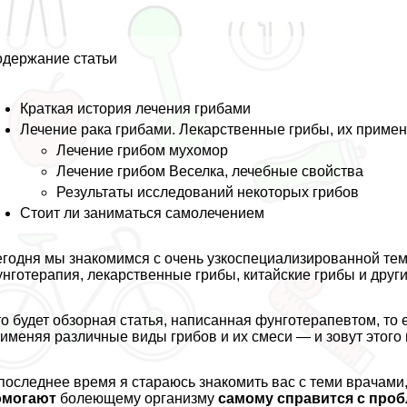
держание статьи
Краткая история лечения грибами
Лечение paка грибами. Лекарственные грибы, их приме
Лечение грибом мухомор
Лечение грибом Веселка, лечебные свойства
Результаты исследований некоторых грибов
Стоит ли заниматься самолечением
годня мы знакомимся с очень узкоспециализированной тем
нготерапия, лекарственные грибы, китайские грибы и други
о будет обзорная статья, написанная фунготерапевтом, то 
именяя различные виды грибов и их смеси — и зовут этого
последнее время я стараюсь знакомить вас с теми врачами
омогают
болеющему организму
самому справится с про