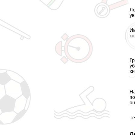
Ле
ув
Им
ко
Гр
уб
хи
—
На
по
oн
Те
Л