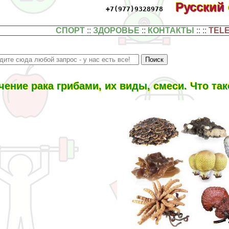
Русский
+7(977)9328978
СПОРТ
::
ЗДОРОВЬЕ
::
КОНТАКТЫ
:: ::
TEL
чение paка грибами, их виды, смеси. Что та