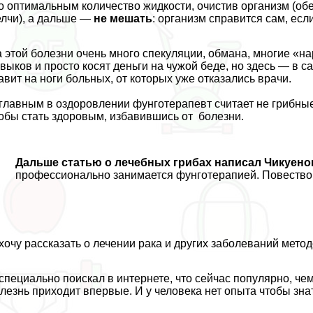
о оптимальным количество жидкости, очистив организм (о
лчи), а дальше —
не мешать
: организм справится сам, ес
 этой болезни очень много спекуляции, обмана, многие «н
выков и просто косят деньги на чужой беде, но здесь — в 
авит на ноги больных, от которых уже отказались врачи.
главным в оздоровлении фунготерапевт считает не грибные 
обы стать здоровым, избавившись от болезни.
Дальше статью о лечебных грибах написал Чикуено
профессионально занимается фунготерапией. Повествов
хочу рассказать о лечении paка и других заболеваний метод
специально поискал в интернете, что сейчас популярно, че
лезнь приходит впервые. И у человека нет опыта чтобы зна