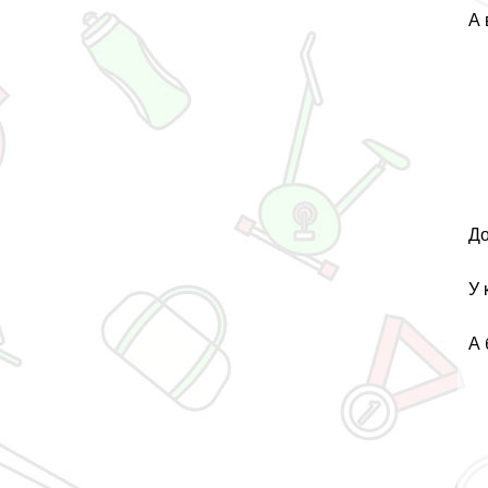
А 
До
У 
А 