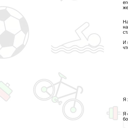
ег
же
На
на
ст
И 
чт
Я 
Я 
бо