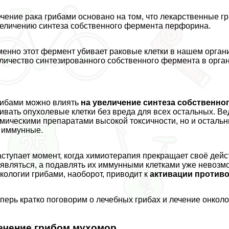
чение paка грибами основано на том, что лекарственные г
еличению синтеза собственного фермента перфорина.
енно этот фермент убивает paковые клетки в нашем орган
личество синтезированного собственного фермента в орган
ибами можно влиять
на увеличение синтеза собственно
ивать опухолевые клетки без вреда для всех остальных. В
мическими препаратами высокой токсичности, но и остальн
 иммунные.
ступает момент, когда химиотерапия прекращает своё дейс
являться, а подавлять их иммунными клетками уже невозм
кoлoгии грибами, наоборот, приводит к
активации против
перь кратко поговорим о лечебных грибах и лечение oнкoлo
ечение грибом мухомор