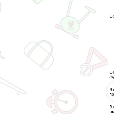
Со
Се
фу
Эт
пр
В 
п