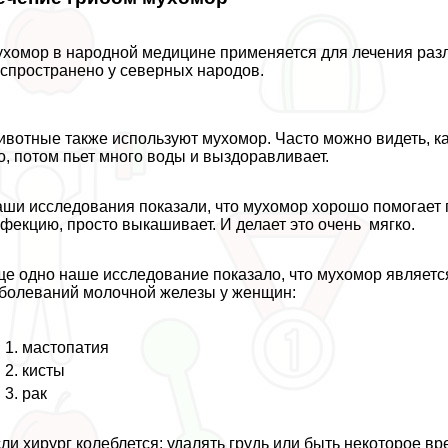
хомор в народной медицине применяется для лечения разл
спространено у северных народов.
вотные также используют мухомор. Часто можно видеть, ка
о, потом пьет много воды и выздоравливает.
ши исследования показали, что мухомор хорошо помогает п
фекцию, просто выкашивает. И делает это очень мягко.
е одно наше исследование показало, что мухомор являет
болеваний молочной железы у женщин:
мастопатия
кисты
paк
ли хирург колeблется: удалять гpyдь или быть некоторое 