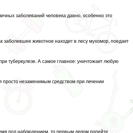
ичных заболеваний человека давно, особенно это
к заболевшее животное находит в лесу мухомор, поедает
ри туберкулезе. А самое главное: уничтожает любую
ся просто незаменимым средством при лечении
время под наблюдением, то первым делом попейте