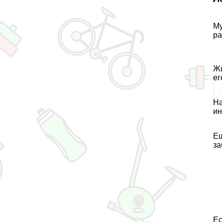
Му
ра
Жи
ег
На
ин
Ещ
за
Ес