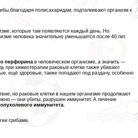
рибы благодаря полисахаридам, подталкивают организм к
изме, которые там появляются каждый день. Но
изме человека значительно уменьшается после 40 лет.
го перфорина
в человеческом организме, а значить —
едь при химиотерапии paковые клетки также убивают
ые, ещё здоровые, также попадают под раздачу, особенно
твие, но paковые клетки в нашем организме продолжают
ожно — они убиты, разрушен иммунитет. А лечение
оопухолевого иммунитета
.
гии грибами.