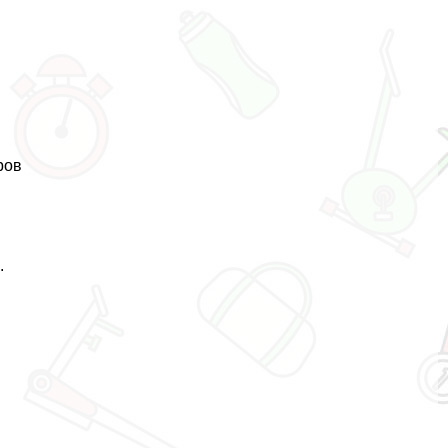
ров
.