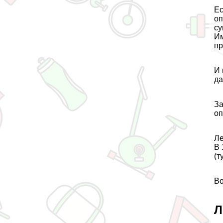
Ес
оп
су
Им
пр
И 
да
За
оп
Ле
В 
(т
Во
Л