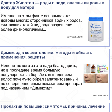
Доктор Животов — роды в воде, опасны ли роды в
воду для матери
Именно на этом факте основываются
доводы многих сторонников водных родов,
считающих такой вид родоразрешения
более физиологичным...
20 07 2026 1:50:35
Димексид в косметологии: методы и область
применения, рецепты
Непонятно кого за это надо благодарить,
но в последнее время большую
популярность в борьбе с выпадением
волос почему-то обрёл запатентованный
по совершенно иным показаниям препарат
под названием «Димексид»...
19 07 2026 7:54:38
Пролактин повышен: симптомы, причины, лечение