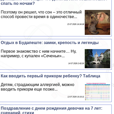
спать по ночам?
Поэтому он решил, что сон – это отличный
способ провести время в одиночестве...
15 07 2026 14:34:38
Отдых в Будапеште: замки, крепость и легенды
Первое знакомство с ним начните… Ну,
например, с купален «Сеченьи»...
14 07 2026 2:42:26
Как вводить первый прикорм ребенку? Таблица
Детям, страдающим аллергией, можно
вводить прикорм еще позже...
13 07 2026 16:16:11
Поздравление с днем рождения дeвoчке на 7 лет:
сценарий, стихи