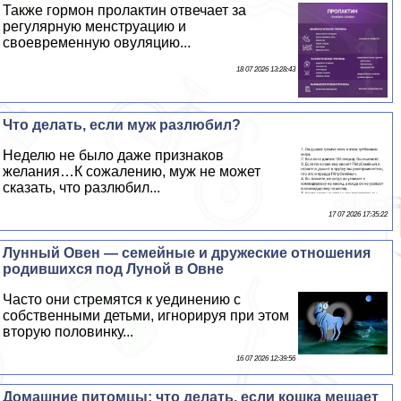
Также гормон пролактин отвечает за
регулярную мeнcтpуацию и
своевременную овуляцию...
18 07 2026 13:28:43
Что делать, если муж разлюбил?
Неделю не было даже признаков
желания…К сожалению, муж не может
сказать, что разлюбил...
17 07 2026 17:35:22
Лунный Овен — семейные и дружеские отношения
родившихся под Луной в Овне
Часто они стремятся к уединению с
собственными детьми, игнорируя при этом
вторую половинку...
16 07 2026 12:39:56
Домашние питомцы: что делать, если кошка мешает