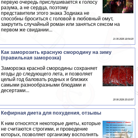
первую очередь прислушивается к голосу
разума, а не сердца, поэтому
представители этого знака Зодиака не
способны броситься с головой в любовный омут,
закрутить случайный роман или заняться ceкcом на
первом же свидании...
21 06 2026 18:54:20
Как заморозить красную смородину на зиму
(правильная заморозка)
Заморозка красной смородины сохраняет
ягоды до следующего лета, и позволяет
целый год баловать родных и близких
самыми разнообразными блюдами и
десертами...
20 06 2026 20:10:57
Кефирная диета для похудения, отзывы
К ним относятся некоторые диеты, которые
не считаются строгими, и проведение
которых, позволяет организму восполнять