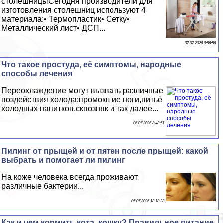
столешницыСегодня производители для
изготовления столешниц используют 4
материала:• Термопластик• Сетку•
Металлический лист• ДСП...
07 07 2026 9:56:56
Что такое простуда, её симптомы, народные
способы лечения
Переохлаждение могут вызвать различные
воздействия холода:промокшие ноги,питьё
холодных напитков,сквозняк и так далее...
06 07 2026 3:48:51
Пилинг от прыщей и от пятен после прыщей: какой
выбрать и помогает ли пилинг
На коже человека всегда проживают
различные бактерии...
05 07 2026 13:18:23
Как и чем кормить кота, кошку? Правильное питание