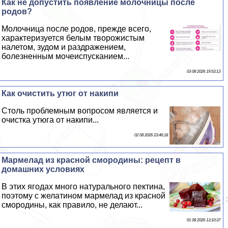
Как не допустить появление молочницы после
родов?
Молочница после родов, прежде всего,
хаpaктеризуется белым творожистым
налетом, зудом и раздражением,
болезненным мочеиспусканием...
03 08 2026 19:53:13
Как очистить утюг от накипи
Столь проблемным вопросом является и
очистка утюга от накипи...
02 08 2026 23:46:18
Мармелад из красной смородины: рецепт в
домашних условиях
В этих ягодах много натурального пектина,
поэтому с желатином мармелад из красной
смородины, как правило, не делают...
01 08 2026 13:10:37