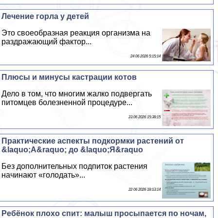
Лечение горла у детей
Это своеобразная реакция организма на
раздражающий фактор...
24 06 2026 5:15:14
Плюсы и минусы кастрации котов
Дело в том, что многим жалко подвергать
питомцев болезненной процедуре...
23 06 2026 15:38:15
Пpaктические аспекты подкормки растений от
&laquo;А&raquo; до &laquo;Я&raquo
Без дополнительных подпиток растения
начинают «голодать»...
22 06 2026 18:13:14
Ребёнок плохо спит: малыш просыпается по ночам,