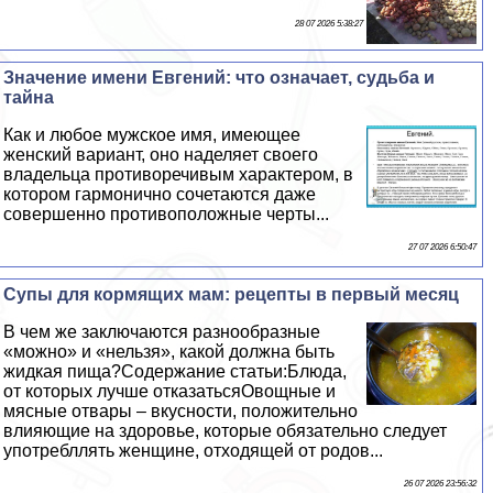
28 07 2026 5:38:27
Значение имени Евгений: что означает, судьба и
тайна
Как и любое мужское имя, имеющее
женский вариант, оно наделяет своего
владельца противоречивым хаpaктером, в
котором гармонично сочетаются даже
совершенно противоположные черты...
27 07 2026 6:50:47
Супы для кормящих мам: рецепты в первый месяц
В чем же заключаются разнообразные
«можно» и «нельзя», какой должна быть
жидкая пища?Содержание статьи:Блюда,
от которых лучше отказатьсяОвощные и
мясные отвары – вкусности, положительно
влияющие на здоровье, которые обязательно следует
употрeбллять женщине, отходящей от родов...
26 07 2026 23:56:32