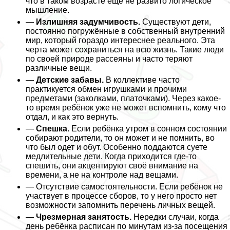
что в таком возрасте ещё не развито логическое
мышление.
—
Излишняя задумчивость.
Существуют дети,
постоянно погружённые в собственный внутренний
мир, который гораздо интереснее реального. Эта
черта может сохраниться на всю жизнь. Такие люди
по своей природе рассеяны и часто теряют
различные вещи.
—
Детские забавы.
В коллективе часто
пpaктикуется обмен игрушками и прочими
предметами (заколками, платочками). Через какое-
то время ребёнок уже не может вспомнить, кому что
отдал, и как это вернуть.
—
Спешка.
Если ребёнка утром в сонном состоянии
собирают родители, то он может и не помнить, во
что был одет и обут. Особенно поддаются суете
медлительные дети. Когда приходится где-то
спешить, они акцентируют своё внимание на
времени, а не на контроле над вещами.
— Отсутствие самостоятельности. Если ребёнок не
участвует в процессе сборов, то у него просто нет
возможности запомнить перечень личных вещей.
—
Чрезмерная занятость.
Нередки случаи, когда
день ребёнка расписан по минутам из-за посещения