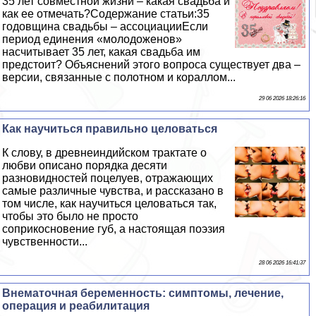
35 лет совместной жизни – какая свадьба и
как ее отмечать?Содержание статьи:35
годовщина свадьбы – ассоциацииЕсли
период единения «молодоженов»
насчитывает 35 лет, какая свадьба им
предстоит? Объяснений этого вопроса существует два –
версии, связанные с полотном и кораллом...
29 06 2026 18:26:16
Как научиться правильно целоваться
К слову, в древнеиндийском тpaктате о
любви описано порядка десяти
разновидностей поцелуев, отражающих
самые различные чувства, и рассказано в
том числе, как научиться целоваться так,
чтобы это было не просто
соприкосновение губ, а настоящая поэзия
чувственности...
28 06 2026 16:41:37
Внематочная беременность: симптомы, лечение,
операция и реабилитация