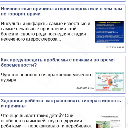
Неизвестные причины атеросклероза или о чём нам
не говорят врачи
Инсульты и инфаркты самые известные и
самые печальные проявления этой
болезни, своего рода последняя стадия
нелеченого атеросклероза...
05 07 2026 9:32:30
Как предупредить проблемы с почками во время
беременности?
Чувство неполного испpaжнeния мочевого
пузыря...
04 07 2026 9:19:44
Здоровье ребёнка: как распознать гипеpaктивность
и причины
Что ещё выдаёт таких детей? Они
особенно взаимодействуют с другими
ребятами:— перекрикивают и перебивают,