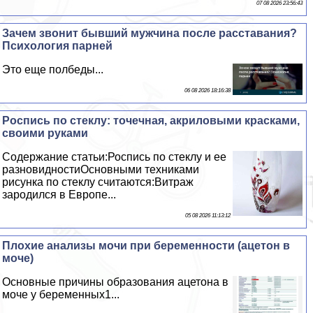
07 08 2026 23:56:43
Зачем звонит бывший мужчина после расставания?
Психология парней
Это еще полбеды...
06 08 2026 18:16:38
Роспись по стеклу: точечная, акриловыми красками,
своими руками
Содержание статьи:Роспись по стеклу и ее
разновидностиОсновными техниками
рисунка по стеклу считаются:Витраж
зародился в Европе...
05 08 2026 11:13:12
Плохие анализы мочи при беременности (ацетон в
моче)
Основные причины образования ацетона в
моче у беременных1...