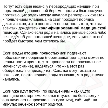
Но тут есть один нюанс: у первородящих женщин при
нормальной доношенной беременности и благополучно
протекающих родах между началом регулярных схваток
и появлением младенца на свет проходит порядка
десяти часов, а это повышает вероятность того, что вы
всё-таки дождётесь
квалифицированной медицинской
помощи
. Однако если роды начались раньше срока либо
речь идёт об уже рожавшей женщине, есть риск, что всё
пройдёт быстрее, чем хотелось бы.
Если
воды отошли
полностью или подтекают
небольшими порциями (нерожавшая женщина может по
неопытности принять этот процесс за непроизвольное
мочеиспускание), надеяться, что «на этот раз
обойдётся», не приходится. Схватки могут оказаться
ложными, но отошедшие воды означают, что роды точно
начались.
Если уже идут потуги (по ощущениям – как будто
женщине нестерпимо хочется в туалет по большому и
она начинает непроизвольно тужиться), счёт идёт на
минуты: ребёнок вот-вот родится.