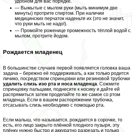
удобном для вас порядке.
— Вымытые с мылом руки (мыть минимум две
минуты) протрите спиртом. При наличии
медицинских перчаток наденьте их (это не значит,
что руки мыть не надо!).
— Промойте роженице промежность тёплой водой с
мылом, протрите йодом.
Рождается младенец
В большинстве случаев первой появляется головка ваша
задача – бережно её поддерживать, а как только родится
личико, посредством спринцовки или резиновой трубочки
удалить слизь изо рта и носа младенца
. Сожмите
спринцовку пальцами, поднесите к носику и дайте ей
распрямиться затем проделайте то же самое со ртом
младенца. Если в вашем распоряжении трубочка,
отсасывать слизь необходимо с помощью рта.
Если малыш, что называется, рождается в сорочке, то
есть, его лицо закрыто плёнкой плодного пузыря, эту
плёнку нужно быстро и аккуратно разрезать и только