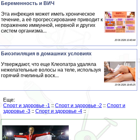
Беременность и ВИЧ
Эта инфекция может иметь хроническое
течение, а её прогрессирование приводит к
поражению иммунной, нервной и других
систем организма...
20 06 2026 10:40:44
Биоэпиляция в домашних условиях
Утверждают, что еще Клеопатра удаляла
нежелательные волосы на теле, используя
горячий пчелиный воск...
19 06 2026 18:45:25
Еще:
Спорт и здоровье -1
::
Спорт и здоровье -2
::
Спорт и
здоровье -3
::
Спорт и здоровье -4
::