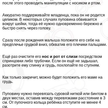
после этого проводить манипуляции с носиком и ртом.
Аккуратно поддерживайте младенца, пока он не родится
целиком. В некоторых случаях пуповина обвивается
вокруг шейки, тогда её нужно одновременно бережно и
быстро снять через голову.
Сразу после рождения малыша положите его себе на
предплечье грудкой вниз, обхватив его плечики пальцами.
Ещё раз очистите его
нос и рот от слизи
посредством
спринцовки либо трубочки. Если он ещё не задышал,
разотрите ему спинку и гpyдь, похлопайте по ступням.
Как только закричит, можно будет положить его маме на
гpyдь.
Пуповину нужно перевязать суровой ниткой или бинтом в
двух местах, оставив между перевязками расстояние в 3
см. От пупочного кольца ребёнка отступите не менее 4
см.