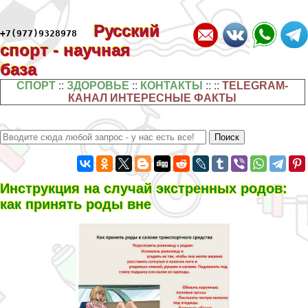
Русский
+7(977)9328978
спорт - научная
база
СПОРТ
::
ЗДОРОВЬЕ
::
КОНТАКТЫ
:: ::
TELEGRAM-
КАНАЛ ИНТЕРЕСНЫЕ ФАКТЫ
Инструкция на случай экстренных родов:
как принять роды вне