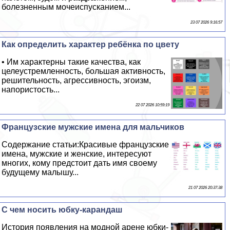
болезненным мочеиспусканием...
23 07 2026 9:16:57
Как определить хаpaктер ребёнка по цвету
• Им хаpaктерны такие качества, как
целеустремленность, большая активность,
решительность, агрессивность, эгоизм,
напористость...
22 07 2026 10:59:19
Французские мужские имена для мальчиков
Содержание статьи:Красивые французские
имена, мужские и женские, интересуют
многих, кому предстоит дать имя своему
будущему малышу...
21 07 2026 20:37:38
С чем носить юбку-карандаш
История появления на модной арене юбки-