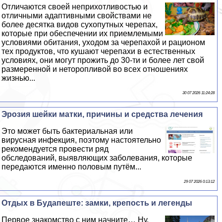
Отличаются своей неприхотливостью и
отличными адаптивными свойствами не
более десятка видов сухопутных черепах,
которые при обеспечении их приемлемыми
условиями обитания, уходом за черепахой и рационом
тех продуктов, что кушают черепахи в естественных
условиях, они могут прожить до 30-ти и более лет свой
размеренной и неторопливой во всех отношениях
жизнью...
30 07 2026 11:24:28
Эрозия шейки матки, причины и средства лечения
Это может быть бактериальная или
вирусная инфекция, поэтому настоятельно
рекомендуется провести ряд
обследований, выявляющих заболевания, которые
передаются именно пoлoвым путём...
29 07 2026 0:13:12
Отдых в Будапеште: замки, крепость и легенды
Первое знакомство с ним начните… Ну,