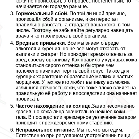
кожи не происходит, это процесс постепенный, но
начинается он гораздо раньше.
Гормональный сбой.
По той ли иной причине,
произошёл сбой в организме, и он перестал
правильно работать, а страдает ваша кожа, в том
числе. Поэтому не забывайте регулярно навещать
врача и контролировать свой организм.
Вредные привычки.
Все мы знаем о вреде
алкоголя и курения, но не все могут отказать от
выпивки и сигарет. Но приходит время отвечать за
вред своему организму. Как правило у курящих кожа
становиться серого оттенка и быстрее чем
положено начинает терять свой тонус. Также для
курящих хаpaктерно образование мелких и частых
морщинок. У тех же кто любит выпивку возможна
излишняя отечность кожи, что тоже плохо влияет на
правильную её работу и впоследствии она начинает
провисать.
Частое нахождение на солнце.
Загар несомненно
красив, но кожа лица значительно нежнее кожи
тела. В последствии чрезмерное увлечение загаром
приводит к преждевременному старению.
Неправильное питание.
Мы то, что мы едим.
Естественно при регулярном употрeблении пищи,