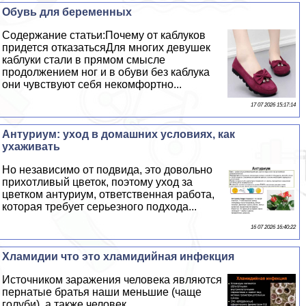
Обувь для беременных
Содержание статьи:Почему от каблуков
придется отказатьсяДля многих дeвyшек
каблуки стали в прямом смысле
продолжением ног и в обуви без каблука
они чувствуют себя некомфортно...
17 07 2026 15:17:14
Антуриум: уход в домашних условиях, как
ухаживать
Но независимо от подвида, это довольно
прихотливый цветок, поэтому уход за
цветком антуриум, ответственная работа,
которая требует серьезного подхода...
16 07 2026 16:40:22
Хлaмидии что это xлaмидийная инфекция
Источником заражения человека являются
пернатые братья наши меньшие (чаще
гoлyби), а также человек...