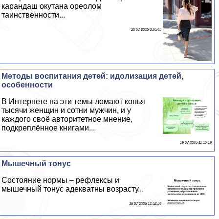
карандаш окутана ореолом
таинственности...
20 07 2026 0:26:45
Методы воспитания детей: идолизация детей,
особенности
В Интернете на эти темы ломают копья
тысячи женщин и сотни мужчин, и у
каждого своё авторитетное мнение,
подкреплённое книгами...
19 07 2026 11:10:19
Мышечный тонус
Состояние нормы – рефлексы и
мышечный тонус адекватны возрасту...
18 07 2026 12:52:54