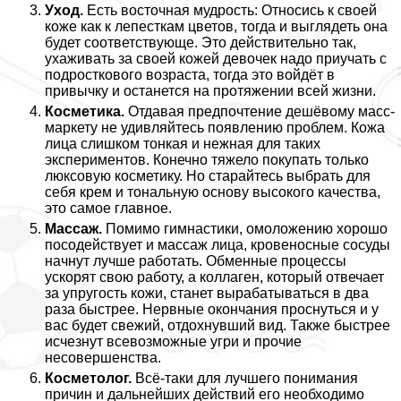
Уход.
Есть восточная мудрость: Относись к своей
коже как к лепесткам цветов, тогда и выглядеть она
будет соответствующе. Это действительно так,
ухаживать за своей кожей девочек надо приучать с
подросткового возраста, тогда это войдёт в
привычку и останется на протяжении всей жизни.
Косметика.
Отдавая предпочтение дешёвому масс-
маркету не удивляйтесь появлению проблем. Кожа
лица слишком тонкая и нежная для таких
экспериментов. Конечно тяжело покупать только
люксовую косметику. Но старайтесь выбрать для
себя крем и тональную основу высокого качества,
это самое главное.
Массаж.
Помимо гимнастики, омоложению хорошо
посодействует и массаж лица, кровеносные сосуды
начнут лучше работать. Обменные процессы
ускорят свою работу, а коллаген, который отвечает
за упругость кожи, станет выpaбатываться в два
раза быстрее. Нервные окончания проснуться и у
вас будет свежий, отдохнувший вид. Также быстрее
исчезнут всевозможные угри и прочие
несовершенства.
Косметолог.
Всё-таки для лучшего понимания
причин и дальнейших действий его необходимо