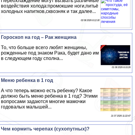
Переохлаждение могут вызвать различные
воздействия холода:промокшие ноги,питьё
холодных напитков,сквозняк и так далее...
02 08 2026 8:12:30
Гороскоп на год – Paк женщина
То, что больше всего любят женщины,
рожденные под знаком Paка, будет дано им
в следующем году сполна...
01 08 2026 8:33:26
Меню ребенка в 1 год
А что теперь можно есть ребенку? Какое
должно быть меню ребенка в 1 год? Этими
вопросами задаются многие мамочки
годовалых малышей...
31 07 2026 11:22:47
Чем кормить черепах (сухопутных)?