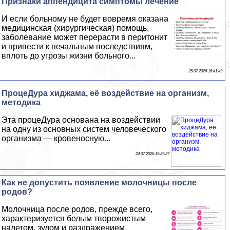
Признаки аппендицита симптомы лечение
И если больному не будет вовремя оказана
медицинская (хирургическая) помощь,
заболевание может перерасти в перитонит
и привести к печальным последствиям,
вплоть до угрозы жизни больного...
25 07 2026 16:41:49
ПроцеДypa хиджама, её воздействие на организм,
методика
Эта процеДypa основана на воздействии
на одну из основных систем человеческого
организма — кровеносную...
24 07 2026 19:29:27
Как не допустить появление молочницы после
родов?
Молочница после родов, прежде всего,
хаpaктеризуется белым творожистым
налетом, зудом и раздражением,