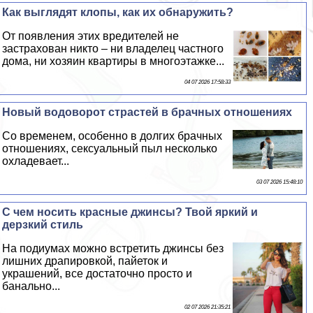
Как выглядят клопы, как их обнаружить?
От появления этих вредителей не
застрахован никто – ни владелец частного
дома, ни хозяин квартиры в многоэтажке...
04 07 2026 17:58:33
Новый водоворот страстей в брачных отношениях
Со временем, особенно в долгих брачных
отношениях, ceкcуальный пыл несколько
охладевает...
03 07 2026 15:48:10
С чем носить красные джинсы? Твой яркий и
дерзкий стиль
На подиумах можно встретить джинсы без
лишних драпировкой, пайеток и
украшений, все достаточно просто и
бaнaльно...
02 07 2026 21:35:21