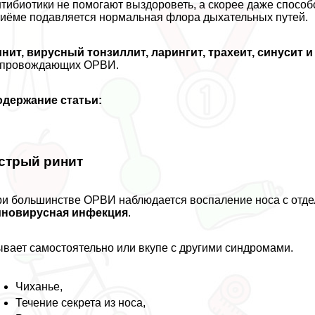
тибиотики не помогают выздороветь, а скорее даже способс
иёме подавляется нормальная флора дыхательных путей.
нит, вирусный тонзиллит, ларингит, трахеит, синусит 
опровождающих ОРВИ.
одержание статьи:
стрый ринит
и большинстве ОРВИ наблюдается воспаление носа с отде
иновирусная инфекция
.
вает самостоятельно или вкупе с другими синдромами.
Чиханье,
Течение секрета из носа,