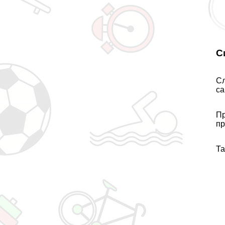
С
Сл
са
Пр
пр
Та