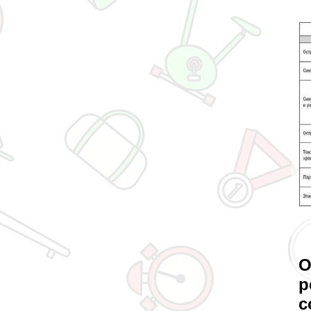
О
р
с