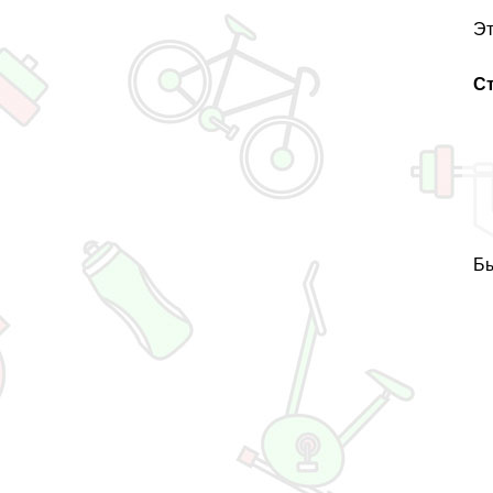
Эт
С
Бы