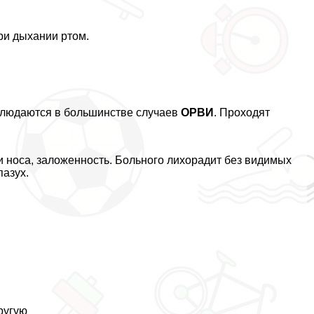
при дыхании ртом.
аблюдаются в большинстве случаев
ОРВИ
. Проходят
и носа, заложенность. Больного лихорадит без видимых
пазух.
ругую