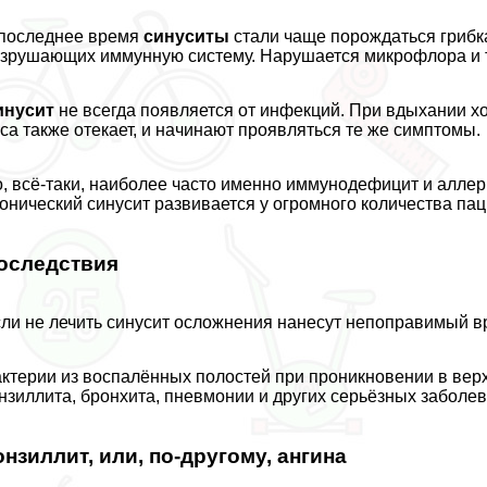
последнее время
синуситы
стали чаще порождаться грибк
зрушающих иммунную систему. Нарушается микрофлора и т
инусит
не всегда появляется от инфекций. При вдыхании хо
са также отекает, и начинают проявляться те же симптомы.
, всё-таки, наиболее часто именно иммунодефицит и алле
онический синусит развивается у огромного количества па
оследствия
ли не лечить синусит осложнения нанесут непоправимый в
ктерии из воспалённых полостей при проникновении в вер
нзиллита, бронхита, пневмонии и других серьёзных заболев
онзиллит, или, по-другому, ангина