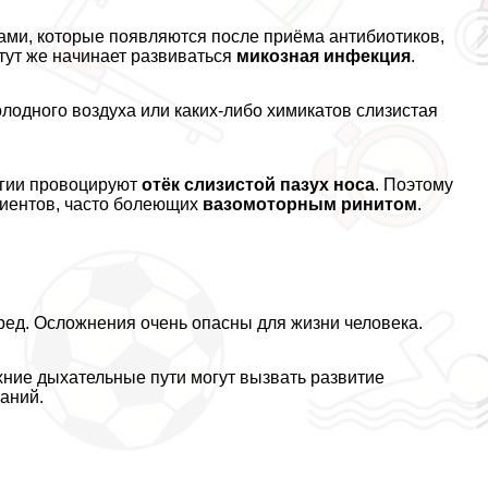
ами, которые появляются после приёма антибиотиков,
ут же начинает развиваться
микозная инфекция
.
лодного воздуха или каких-либо химикатов слизистая
ргии провоцируют
отёк слизистой пазух носа
. Поэтому
циентов, часто болеющих
вазомоторным ринитом
.
ред. Осложнения очень опасны для жизни человека.
хние дыхательные пути могут вызвать развитие
аний.