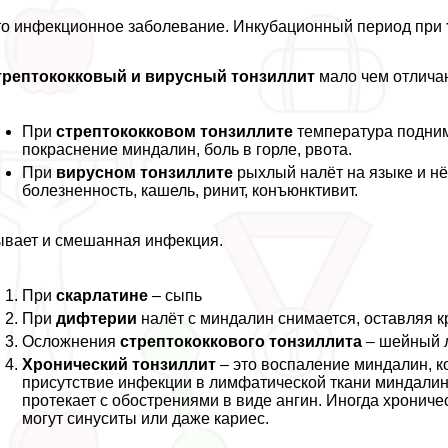
о инфекционное заболевание. Инкубационный период при
трептококковый и вирусный тонзиллит
мало чем отличаю
При
стрептококковом тонзиллите
температура подним
покраснение миндалин, боль в горле, рвота.
При
вирусном тонзиллите
рыхлый налёт на языке и нё
болезненность, кашель, ринит, конъюнктивит.
вает и смешанная инфекция.
При
скарлатине
– сыпь
При
дифтерии
налёт с миндалин снимается, оставляя к
Осложнения
стрептококкового тонзиллита
– шейный 
Хронический тонзиллит
– это воспаление миндалин, к
присутствие инфекции в лимфатической ткани миндалин
протекает с обострениями в виде ангин. Иногда хрониче
могут синуситы или даже кариес.