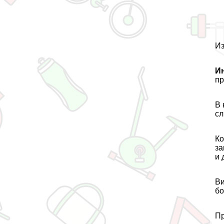
Из
И
пр
В 
сл
Ко
за
и
Ви
бо
Пр