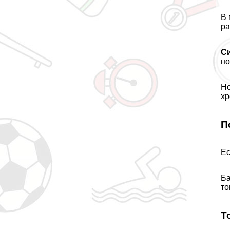
В 
ра
С
но
Но
хр
П
Ес
Ба
то
Т