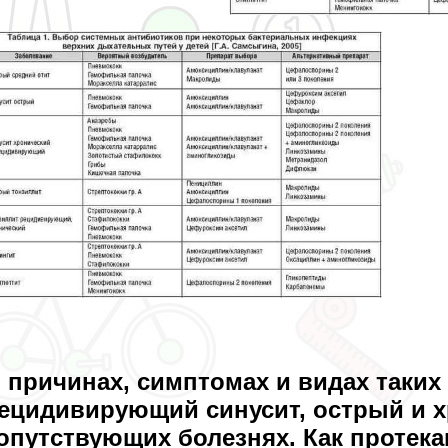
 причинах, симптомах и видах таких 
ецидивирующий синусит, острый и х
опутствующих болезнях. Как протека