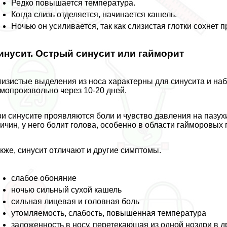
Редко повышается температура.
Когда слизь отделяется, начинается кашель.
Ночью он усиливается, так как слизистая глотки сохнет 
инусит. Острый синусит или гайморит
изистые выделения из носа хаpaктерны для синусита и н
мопроизвольно через 10-20 дней.
и синусите проявляются боли и чувство давления на пазух
ичин, у него болит голова, особенно в области гайморовых 
кже, синусит отличают и другие симптомы.
слабое обоняние
ночью сильный сухой кашель
сильная лицевая и головная боль
утомляемость, слабость, повышенная температура
заложенность в носу, перетекающая из одной ноздри в д