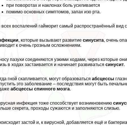
при поворотах и наклонах боль усиливается
помимо основных симптомов, запах изо рта.
 всех воспалений гайморит самый распространённый вид с
нфекции
, которые вызывают развитие
синусита
, очень оп
иводит к очень грозным осложнениям.
носу пазухи соединяются узкими ходами, через которые он
изь в ходах застаивается и начинает развиваться
синусит
.
гда гной скапливается, могут образоваться
абсцессы
глазн
пустить это заболевание – последствия могут быть печальн
 даже
абсцессы спинного мозга
.
русная инфекция тоже способствует возникновению
синус
льше секрета, проходы сужаются и заполняются слизью.
оисходит застой и, к вирусной, добавляется ещё и бактери