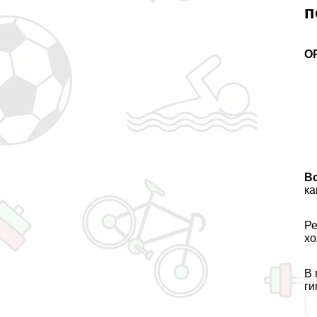
п
О
В
ка
Ре
хо
В 
ги