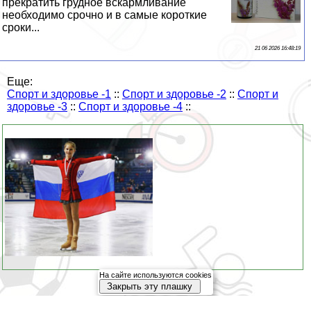
прекратить грудное вскармливание
необходимо срочно и в самые короткие
сроки...
21 06 2026 16:48:19
Еще:
Спорт и здоровье -1
::
Спорт и здоровье -2
::
Спорт и
здоровье -3
::
Спорт и здоровье -4
::
На сайте используются cookies
Закрыть эту плашку