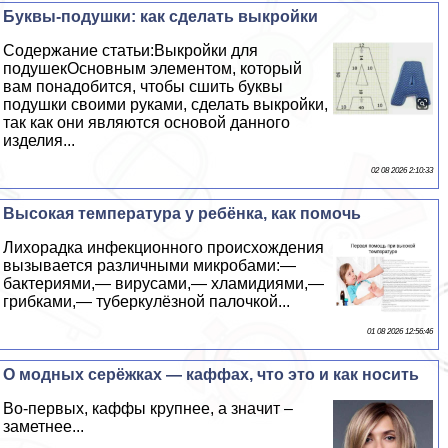
Буквы-подушки: как сделать выкройки
Содержание статьи:Выкройки для
подушекОсновным элементом, который
вам понадобится, чтобы сшить буквы
подушки своими руками, сделать выкройки,
так как они являются основой данного
изделия...
02 08 2026 2:10:33
Высокая температура у ребёнка, как помочь
Лихорадка инфекционного происхождения
вызывается различными микробами:—
бактериями,— вирусами,— xлaмидиями,—
грибками,— туберкулёзной палочкой...
01 08 2026 12:56:46
О модных серёжках — каффах, что это и как носить
Во-первых, каффы крупнее, а значит –
заметнее...