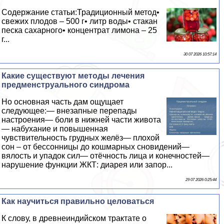
Содержание статьи:Традиционный метод•
свежих плодов – 500 г• литр воды• стакан
песка сахарного• концентрат лимона – 25
г...
30 07 2026 10:57:14
Какие существуют методы лечения
предмeнcтpуального синдрома
Но основная часть дам ощущает
следующее:— внезапные перепады
настроения— боли в нижней части живота
— набухание и повышенная
чувствительность грудных желёз— плохой
сон – от бессонницы до кошмарных сновидений—
вялость и упадок сил— отёчность лица и конечностей—
нарушение функции ЖКТ: диарея или запор...
29 07 2026 0:25:44
Как научиться правильно целоваться
К слову, в древнеиндийском тpaктате о