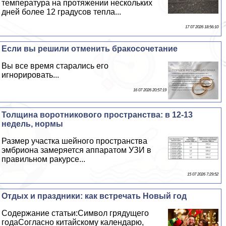
температура на протяжении нескольких
дней более 12 градусов тепла...
17 07 2026 18:56:10
Если вы решили отменить бpaкосочетание
Вы все время старались его
игнорировать...
16 07 2026 20:57:19
Толщина воротникового прострaнcтва: в 12-13
недель, нормы
Размер участка шейного прострaнcтва
эмбриона замеряется аппаратом УЗИ в
правильном paкурсе...
15 07 2026 7:29:52
Отдых и праздники: как встречать Новый год
Содержание статьи:Символ грядущего
годаСогласно китайскому календарю,