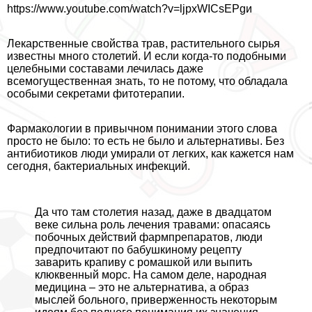
https://www.youtube.com/watch?v=ljpxWICsEPgи
Лекарственные свойства трав, растительного сырья
известны много столетий. И если когда-то подобными
целебными составами лечилась даже
всемогущественная знать, то не потому, что обладала
особыми секретами фитотерапии.
Фармакологии в привычном понимании этого слова
просто не было: то есть не было и альтернативы. Без
антибиотиков люди умирали от легких, как кажется нам
сегодня, бактериальных инфекций.
Да что там столетия назад, даже в двадцатом
веке сильна роль лечения травами: опасаясь
побочных действий фармпрепаратов, люди
предпочитают по бабушкиному рецепту
заварить крапиву с ромашкой или выпить
клюквенный морс. На самом деле, народная
медицина – это не альтернатива, а образ
мыслей больного, приверженность некоторым