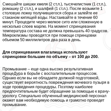
Смешайте шишки хмеля (2 ст.л.), тысячелистник (1 ст.л.),
ромашку (2 ст.л.), и шалфей (1 ст.л.). После возьмите 1
столовую ложку получившегося сбора и залейте ее
стаканом кипящей воды. Настаивайте в течение 60
минут. Процедите через мелкое сито или сложенную в
несколько слоев марлю. На момент спринцевания
температура состава не должна превышать 40 градусов.
Микроклизмы проводятся при помощи спринцовки
объемом 50 миллилитров два раза в день.
Для спринцевания влагалища используют
спринцовки большие по объему – от 100 до 200.
Промывание – еще одна высоко результативная
процеДypa в борьбе с воспалительным процессом.
Однако если вы не обладаете должной подготовкой,
существует вероятность повреждения мочевого пузыря в
ходе проведения процедуры. Поэтому наиболее
предпочтительным будет обращение за помощью к врачу-
урологу. Специально обученный медицинский персонал
окажет вам необходимую помощь и грамотно проведет
промывание.