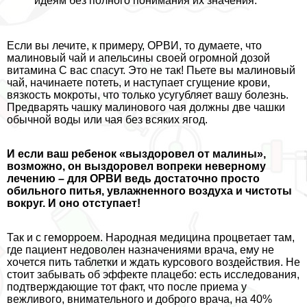
идеям без полного понимания их значения.
Если вы лечите, к примеру, ОРВИ, то думаете, что
малиновый чай и апельсины своей огромной дозой
витамина С вас спасут. Это не так! Пьете вы малиновый
чай, начинаете потеть, и наступает сгущение крови,
вязкость мокроты, что только усугубляет вашу болезнь.
Предварять чашку малинового чая должны две чашки
обычной воды или чая без всяких ягод.
И если ваш ребенок «выздоровел от малины»,
возможно, он выздоровел вопреки неверному
лечению – для ОРВИ ведь достаточно просто
обильного питья, увлажненного воздуха и чистоты
вокруг. И оно отступает!
Так и с геморроем. Народная медицина процветает там,
где пациент недоволен назначениями врача, ему не
хочется пить таблетки и ждать курсового воздействия. Не
стоит забывать об эффекте плацебо: есть исследования,
подтверждающие тот факт, что после приема у
вежливого, внимательного и доброго врача, на 40%