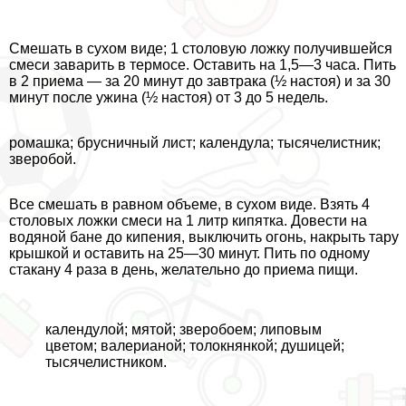
Смешать в сухом виде; 1 столовую ложку получившейся
смеси заварить в термосе. Оставить на 1,5—3 часа. Пить
в 2 приема — за 20 минут до завтpaка (½ настоя) и за 30
минут после ужина (½ настоя) от 3 до 5 недель.
ромашка; брусничный лист; календула; тысячелистник;
зверобой.
Все смешать в равном объеме, в сухом виде. Взять 4
столовых ложки смеси на 1 литр кипятка. Довести на
водяной бане до кипения, выключить огонь, накрыть тару
крышкой и оставить на 25—30 минут. Пить по одному
стакану 4 раза в день, желательно до приема пищи.
календулой; мятой; зверобоем; липовым
цветом; валерианой; толокнянкой; душицей;
тысячелистником.