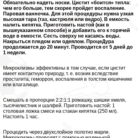
Обязательно надеть носки. Цистит «боится» тепла:
чем его больше, тем скорее пройдет воспаление.
Паровая ванночка. Для этой процедуры нужна узкая
высокая тара (таз, кастрюля или ведро). В емкость
налить кипятка. Приготовить настой (как в
вышеуказанном способе) и добавить его к горячей
воде в емкости. Сесть сверху не касаясь воды.
Накрыться пледом или одеялом. ПроцеДypa
продолжается до 20 минут. Проводится от 5 дней до
1 недели.
Микроклизмы эффективны в том случае, если цистит
имеет контактную природу, т. е. возник вследствие
пpocтатита, геморроя, воспаления в толстом кишечнике
или влагалище.
Смешать в пропорции 2:2:1:1 ромашку, шишки хмеля,
тысячелистник и шалфей. Приготовить настой: 1
столовая ложка смеси на стакан кипятка (250 мл).
Настоять 1 час.
Процедить через двухслойное полотно марли.
Микроклизмы проводят с помощью маленькой