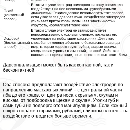
В таком случае электрод помещают на кожу, косметолог
воздействует на нее неспешными кругообразными
Тихий
движениями. Рекомендовано использовать этот способ,
(контактный
если у вас вялая дряблая кожа. Воздействие электродов
способ)
усиливает приток крови, повышает эластичность и
упругость, нормализует тонус кожи.
В таком случае электрод не взаимодействует
непосредственно с кожным покровом, поскольку его
Искровой
удерживают на небольшом расстоянии. Для этого
(бесконтактный
способа применяют абсолютно безопасные разряды
способ)
искр, которые корректируют рубцы, старые шрамы,
следы после угревых высыпаний, прыщей. Действие
напоминает прижигание, но человек не испытывает боли.
Дарсонвализация может быть как контактной, так и
бесконтактной
Оба способа предполагают воздействие электродов по
направлению массажных линий – с центральной части
лба до его краев, от центра носа к крыльям, скулам и
вискам, от подбородка к щекам и скулам. Уголки губ и
сами губы не подвергаются манипуляциям. Если кожный
покров поражен шрамами, рубцами, слишком плотен – на
воздействие отводится больше времени.