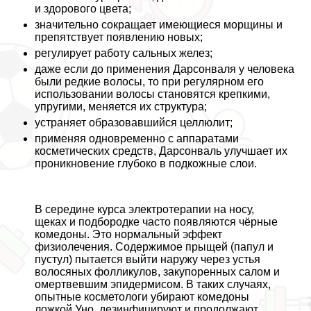
и здорового цвета;
значительно сокращает имеющиеся морщины и
препятствует появлению новых;
регулирует работу сальных желез;
даже если до применения Дарсонваля у человека
были редкие волосы, то при регулярном его
использовании волосы становятся крепкими,
упругими, меняется их структура;
устраняет образовавшийся целлюлит;
применяя одновременно с аппаратами
косметических средств, Дарсонваль улучшает их
проникновение глубоко в подкожные слои.
В середине курса электротерапии на носу,
щеках и подбородке часто появляются чёрные
комедоны. Это нормальный эффект
физиолечения. Содержимое прыщей (папул и
пустул) пытается выйти наружу через устья
волосяных фолликулов, закупоренных салом и
омертвевшим эпидермисом. В таких случаях,
опытные косметологи убирают комедоны
ложкой Уно, дезинфицируют и продолжают