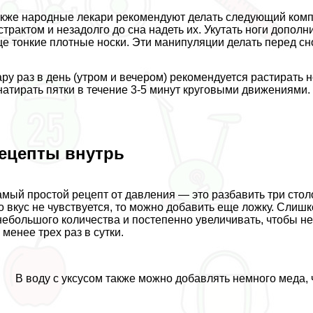
кже народные лекари рекомендуют делать следующий компр
стpaктом и незадолго до сна надеть их. Укутать ноги допо
е тонкие плотные носки. Эти манипуляции делать перед сн
ру раз в день (утром и вечером) рекомендуется растирать 
натирать пятки в течение 3-5 минут круговыми движениями.
ецепты внутрь
мый простой рецепт от давления — это разбавить три стол
о вкус не чувствуется, то можно добавить еще ложку. Слиш
небольшого количества и постепенно увеличивать, чтобы н
 менее трех раз в сутки.
В воду с уксусом также можно добавлять немного меда, 