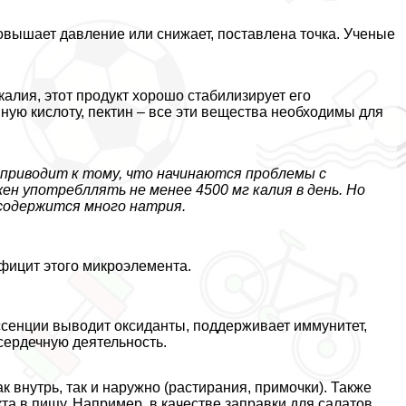
повышает давление или снижает, поставлена точка. Ученые
алия, этот продукт хорошо стабилизирует его
ную кислоту, пектин – все эти вещества необходимы для
приводит к тому, что начинаются проблемы с
ен употрeбллять не менее 4500 мг калия в день. Но
содержится много натрия.
ефицит этого микроэлемента.
ссенции выводит оксиданты, поддерживает иммунитет,
сердечную деятельность.
 внутрь, так и наружно (растирания, примочки). Также
а в пищу. Например, в качестве заправки для салатов.