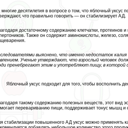
 многие десятилетия в вопросе о том, что яблочный уксус 
верждают, что правильно говорить — он стабилизирует АД.
агодаря достаточному содержанию клетчатки, протеинов и к
пертоников. Также он содержит аминокислоты, железо, соля
щеварения.
следователями выяснено, что именно недостаток калия 
влением. Ученые утверждают, что взрослый человек долж
ди пренебрегают этим и употрeбляют пищу, в которой 
Яблочный уксус подходит для того, чтобы восполнить д
агодаря такому содержанию полезных веществ, этот вид э
могает перевариванию пищи, поддерживает тонус мышц и 
я стабилизации повышенного АД уксус можно применять как
комендуется добавлять небольшое количество этого продукт