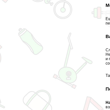
М
Ещ
пе
В
Сл
Не
и 
со
Та
П
На
вз