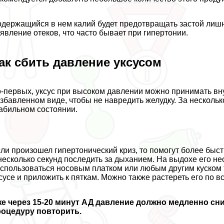
держащийся в нем калий будет предотвращать застой лишн
явление отеков, что часто бывает при гипертонии.
ак сбить давление уксусом
-первых, уксус при высоком давлении можно принимать вн
збавленном виде, чтобы не навредить желудку. За нескольк
абильном состоянии.
ли произошел гипертонический криз, то помогут более быс
несколько секунд последить за дыханием. На выдохе его н
спользоваться носовым платком или любым другим куском т
сусе и приложить к пяткам. Можно также растереть его по в
е через 15-20 минут АД давление должно медленно сни
роцедуру повторить.