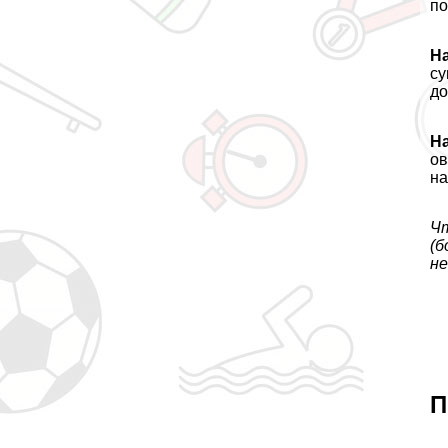
по
На
су
до
На
ов
на
Чт
(б
не
П