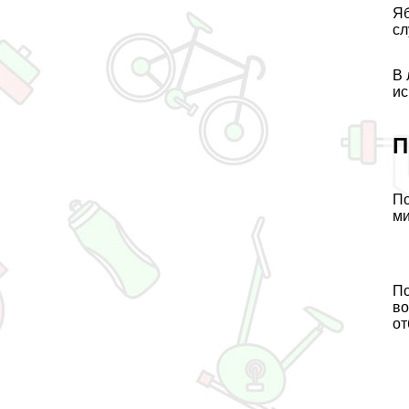
Яб
сл
В 
ис
П
По
ми
По
во
от