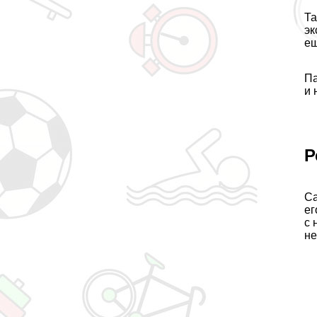
Та
эк
ещ
Па
и 
Р
Са
ег
с 
не