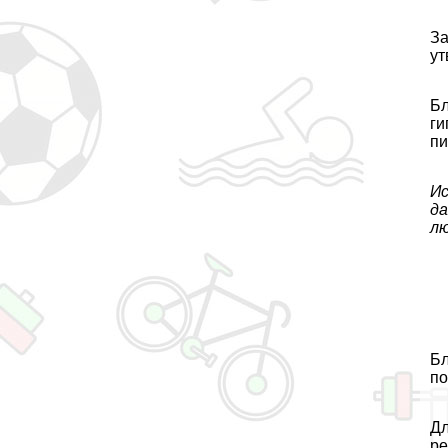
За
ут
Бл
ги
пи
Ис
да
лю
Бл
по
Дл
ре