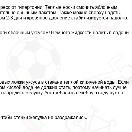
есс от гипертонии. Теплые носки смочить яблочным
лнительно обычным пакетом. Также можно сверху надеть
ом 2-3 дня и кровяное давление стабилизируется надолго.
ноги яблочным уксусом! Немного жидкости налить в ладони
овых ложки уксуса в стакане теплой кипяченой воды. Если
ком кислой вода не должна стать, поэтому начинать лучше
е навредить желудку. Употрeбллять лечебную воду нужно
чтобы стенки желудка не раздражались.