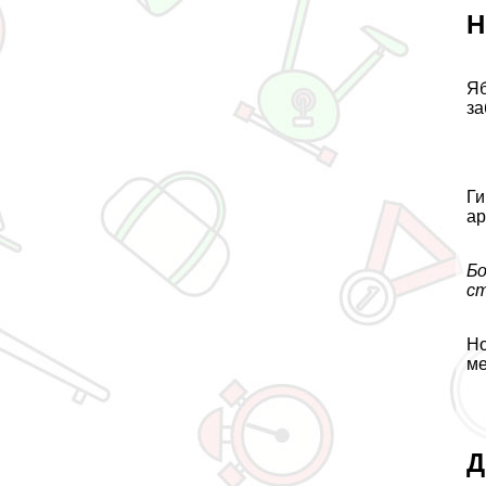
Н
Яб
за
Ги
ар
Бо
ст
Но
ме
Д