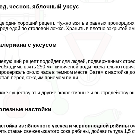
ед, чеснок, яблочный уксус
е один хороший рецепт. Нужно взять в равных пропорциях
ред едой по столовой ложке. Хранить в плотно закрытой ем
алериана с уксусом
едующий рецепт подойдет для людей, подверженных стресс
обходимо взять 250 мл. кипяченой воды, желательно горяче
продержать около часа в темном месте. Затем к настойке д
став перед каждым приемом пищи.
кже существуют и другие эффективные и быстродействующи
олезные настойки
стойка из яблочного уксуса и черноплодной рябины
оч
ять стакан свежевыжатого сока рябины, добавить туда 1,5 с