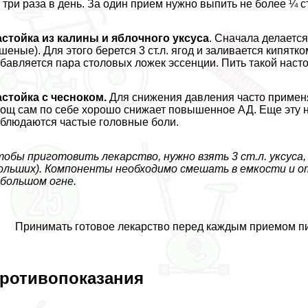
 три раза в день. За один прием нужно выпить не более ¼ 
стойка из калины и яблочного уксуса
. Сначала делается
шеные). Для этого берется 3 ст.л. ягод и заливается кипятком
бавляется пара столовых ложек эссенции. Пить такой насто
стойка с чесноком.
Для снижения давления часто применя
ощ сам по себе хорошо снижает повышенное АД. Еще эту н
блюдаются частые головные боли.
обы приготовить лекарство, нужно взять 3 ст.л. уксуса, 
ольших). Компоненты необходимо смешать в емкости и от
большом огне.
Принимать готовое лекарство перед каждым приемом пи
ротивопоказания