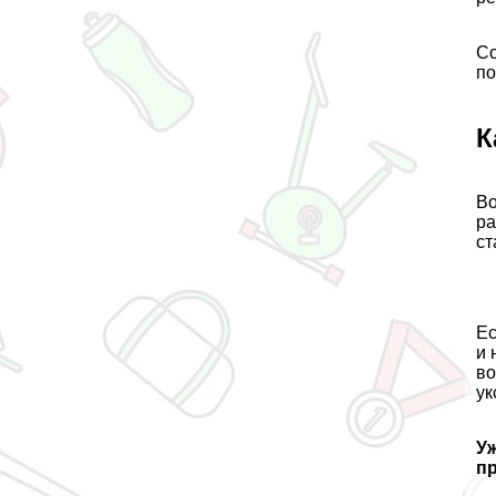
Со
по
К
Во
ра
ст
Ес
и 
во
ук
Уж
п