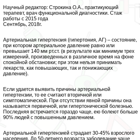
Научный редактор: Строкина О.А., пpaктикующий
терапевт, врач функциональной диагностики. Стаж
работы с 2015 года
Сентябрь, 2018г.
Артериальная гипертензия (гипертония, АГ) – состояние,
при котором артериальное давление равно или
превышает 140 мм рт.ст. (в результате как минимум трех
измерений, произведенных в различное время на фоне
спокойной обстановки; при этом нельзя принимать
лекарств, как повышающих, так и понижающих
давление).
Если удается выявить причины артериальной
гипертензии, то ее считают вторичной или
симптоматической. При отсутствии явной причины она
называется первичной, или гипертонической болезнью.
Последняя встречается гораздо чаще, ею болеют больше
90% людей с повышенным давлением.
Артериальной гипертензией страдает 30-45% взрослого
населения. До 50-летнего возраста заболевание чаще