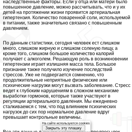
наследственные факторы. Если у отца или матери было
повышенное давление, можно рассчитывать, что и у их
детей на протяжении жизни проявится артериальная
гипертензия. Количество поваренной соли, используемой
в питании, также значительно связано с повышенным
давлением.
По данным статистики, сегодня человек ест слишком
много, слишком жирную и слишком соленую пищу, а
кроме того, слишком большое количество калорий
получает с алкоголем. Решающую роль в возникновении
гипертензии играет излишняя масса тела. Большое
признание также получило изучение последствий
стрессов. Уже не подвергается сомнению, что
продолжительные неприятные физические или
психические нагрузки могут вызвать заболевание. Стресс
ведет к глубоким нарушениям в сложном механизме
выработки гормонов, которые также участвуют в
регуляции артериального давления. Мы ежедневно
сталкиваемся с тем, что под влиянием психических
нагрузок до сих пор нормальное давление вдруг
превышает контрольные величины.
На сайте используются cookies
Закрыть эту плашку
Все эти данные дают достаточно много предпосылок,