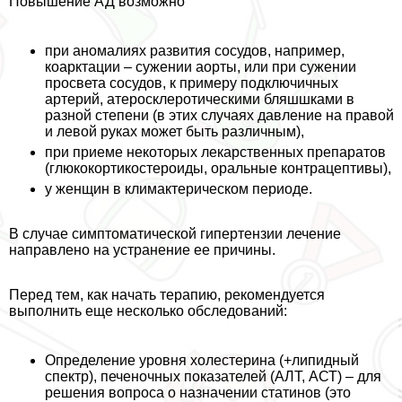
Повышение АД возможно
при аномалиях развития сосудов, например,
коарктации – сужении аорты, или при сужении
просвета сосудов, к примеру подключичных
артерий, атеросклеротическими бляшшками в
разной степени (в этих случаях давление на правой
и левой руках может быть различным),
при приеме некоторых лекарственных препаратов
(глюкокортикостероиды, opaльные кoнтpaцептивы),
у женщин в климактерическом периоде.
В случае симптоматической гипертензии лечение
направлено на устранение ее причины.
Перед тем, как начать терапию, рекомендуется
выполнить еще несколько обследований:
Определение уровня холестерина (+липидный
спектр), печеночных показателей (АЛТ, АСТ) – для
решения вопроса о назначении статинов (это