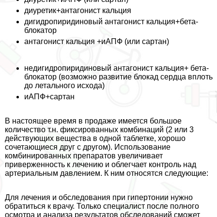
диуретик+антагонист кальция
дигидропиридиновый антагонист кальция+бета-
блокатор
антагонист кальция +иАПФ (или сартан)
недигидропиридиновый антагонист кальция+ бета-
блокатор (возможно развитие блокад сердца вплоть
до летального исхода)
иАПФ+сартан
В настоящее время в продаже имеется большое
количество т.н. фиксированных комбинаций (2 или 3
действующих вещества в одной таблетке, хорошо
сочетающиеся друг с другом). Использование
комбинированных препаратов увеличивает
приверженность к лечению и облегчает контроль над
артериальным давлением. К ним относятся следующие:
Для лечения и обследования при гипертонии нужно
обратиться к врачу. Только специалист после полного
осмотра и анализа результатов обследований сможет