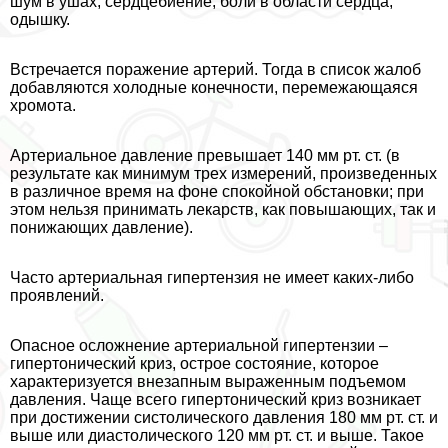
шум в ушах, сердцебиение, боли в области сердца,
одышку.
Встречается поражение артерий. Тогда в список жалоб
добавляются холодные конечности, перемежающаяся
хромота.
Артериальное давление превышает 140 мм рт. ст. (в
результате как минимум трех измерений, произведенных
в различное время на фоне спокойной обстановки; при
этом нельзя принимать лекарств, как повышающих, так и
понижающих давление).
Часто артериальная гипертензия не имеет каких-либо
проявлений.
Опасное осложнение артериальной гипертензии –
гипертонический криз, острое состояние, которое
хаpaктеризуется внезапным выраженным подъемом
давления. Чаще всего гипертонический криз возникает
при достижении систолического давления 180 мм рт. ст. и
выше или диастолического 120 мм рт. ст. и выше. Такое