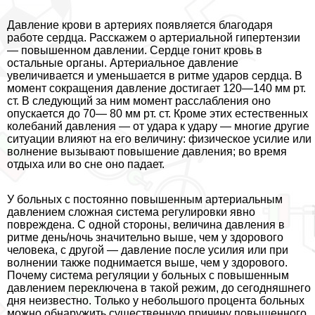
Давление крови в артериях появляется благодаря
работе сердца. Расскажем о артериальной гипертензии
— повышенном давлении. Сердце гонит кровь в
остальные органы. Артериальное давление
увеличивается и уменьшается в ритме ударов сердца. В
момент сокращения давление достигает 120—140 мм рт.
ст. В следующий за ним момент расслабления оно
опускается до 70— 80 мм рт. ст. Кроме этих естественных
колебаний давления — от удара к удару — многие другие
ситуации влияют на его величину: физическое усилие или
волнение вызывают повышение давления; во время
отдыха или во сне оно падает.
У больных с постоянно повышенным артериальным
давлением сложная система регулировки явно
повреждена. С одной стороны, величина давления в
ритме день/ночь значительно выше, чем у здорового
человека, с другой — давление после усилия или при
волнении также поднимается выше, чем у здорового.
Почему система регуляции у больных с повышенным
давлением переключена в такой режим, до сегодняшнего
дня неизвестно. Только у небольшого процента больных
можно обнаружить существенную причину повышенного