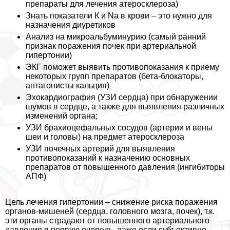
препараты для лечения атеросклероза)
Знать показатели К и Na в крови – это нужно для
назначения диуретиков
Анализ на микроальбуминурию (самый ранний
признак поражения почек при артериальной
гипертонии)
ЭКГ поможет выявить противопоказания к приему
некоторых групп препаратов (бета-блокаторы,
антагонисты кальция)
Эхокардиография (УЗИ сердца) при обнаружении
шумов в сердце, а также для выявления различных
изменений органа;
УЗИ брахиоцефальных сосудов (артерии и вены
шеи и головы) на предмет атеросклероза
УЗИ почечных артерий для выявления
противопоказаний к назначению основных
препаратов от повышенного давления (ингибиторы
АПФ)
Цель лечения гипертонии – снижение риска поражения
органов-мишеней (сердца, головного мозга, почек), т.к.
эти органы страдают от повышенного артериального
давления в первую очередь, даже если субъективно