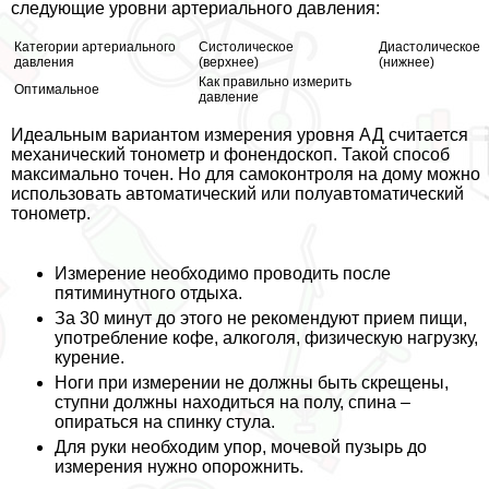
следующие уровни артериального давления:
Категории артериального
Систолическое
Диастолическое
давления
(верхнее)
(нижнее)
Как правильно измерить
Оптимальное
давление
Идеальным вариантом измерения уровня АД считается
механический тонометр и фонендоскоп. Такой способ
максимально точен. Но для самоконтроля на дому можно
использовать автоматический или полуавтоматический
тонометр.
Измерение необходимо проводить после
пятиминутного отдыха.
За 30 минут до этого не рекомендуют прием пищи,
употрeбление кофе, алкоголя, физическую нагрузку,
курение.
Ноги при измерении не должны быть скрещены,
ступни должны находиться на полу, спина –
опираться на спинку стула.
Для руки необходим упор, мочевой пузырь до
измерения нужно oпopoжнить.