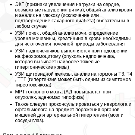
ЭКГ (признаки увеличения нагрузки на сердце,
возможные нарушения ритма), общий анализ крови
и анализ на глюкозу (исключение или
подтверждение сахарного диабета) обязательны в
любом случае
УЗИ почек , общий анализ мочи, определение
уровня мочевины, креатинина в крови необходимы
для исключения почечной природы заболевания
УЗИ надпочечников выполняется при подозрении
на феохромоцитому (опухоль надпочечника,
которая вызывает наиболее тяжелые
гипертонические кризы)
УЗИ щитовидной железы, анализ на гормоны Т3, Т4
, ТТГ (гипертензия может быть одним из симптомов
тиреотоксикоза)
МРТ головного мозга (АД повышается при
опухолях, аденомах гипофиза)
Также следует проконсультироваться у невролога и
офтальмолога на предмет поражения органов
мишеней для артериальной гипертензии (мозг и
сосуды глаз).