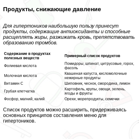
Продукты, снижающие давление
Для гипертоников наибольшую пользу принесут
продукты, содержащие антиоксиданты и способные
расщеплять жиры, разжижать кровь, препятствовать
образованию тромбов.
Содержание в продуктах
Примерный список продуктов
полезных веществ
Помидоры, шпинат, цитрусовые, горох,
Фолиевая кислота
фасоль
Квашеная капуста, кисломолочные
Молочная кислота
нежирные продукты
Витамин С
Шиповник, чеснок, смородина, лимон
Картофель, крупы, овощи, зелень,
Грубая клетчатка
ягоды и фрукты
Фосфор, магний, калий
Орехи, морепродукты, семечки
Список продуктов можно расширить, придерживаясь
основных принципов составления меню для
гипертоников.