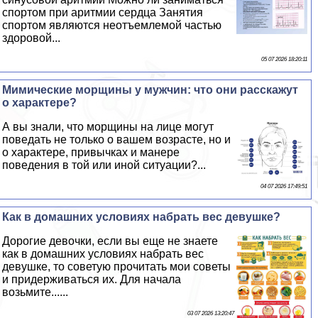
спортом при аритмии сердца Занятия
спортом являются неотъемлемой частью
здоровой...
05 07 2026 18:20:11
Мимические морщины у мужчин: что они расскажут
о хаpaктере?
А вы знали, что морщины на лице могут
поведать не только о вашем возрасте, но и
о хаpaктере, привычках и манере
поведения в той или иной ситуации?...
04 07 2026 17:49:51
Как в домашних условиях набрать вес дeвyшке?
Дорогие дeвoчки, если вы еще не знаете
как в домашних условиях набрать вес
дeвyшке, то советую прочитать мои советы
и придерживаться их. Для начала
возьмите......
03 07 2026 13:20:47