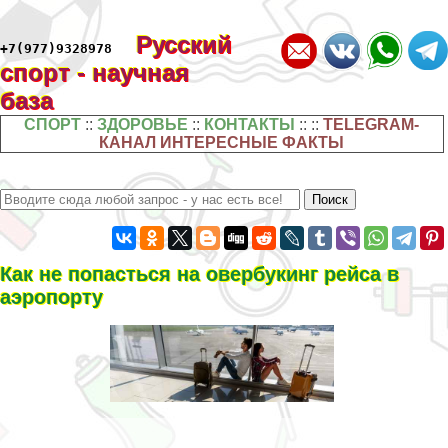
Русский
+7(977)9328978
спорт - научная
база
СПОРТ
::
ЗДОРОВЬЕ
::
КОНТАКТЫ
:: ::
TELEGRAM-
КАНАЛ ИНТЕРЕСНЫЕ ФАКТЫ
Как не попасться на овербукинг рейса в
аэропорту