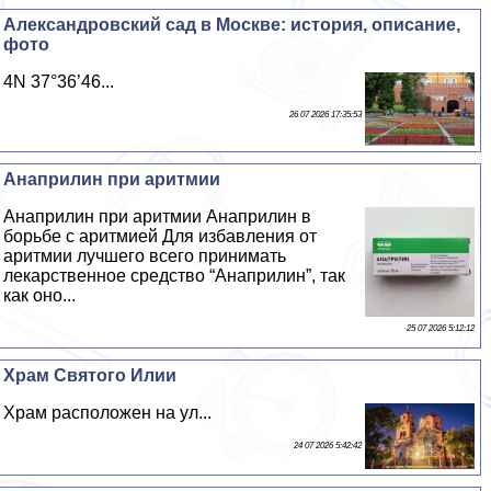
Александровский сад в Москве: история, описание,
фото
4N 37°36’46...
26 07 2026 17:35:53
Анаприлин при аритмии
Анаприлин при аритмии Анаприлин в
борьбе с аритмией Для избавления от
аритмии лучшего всего принимать
лекарственное средство “Анаприлин”, так
как оно...
25 07 2026 5:12:12
Храм Святого Илии
Храм расположен на ул...
24 07 2026 5:42:42