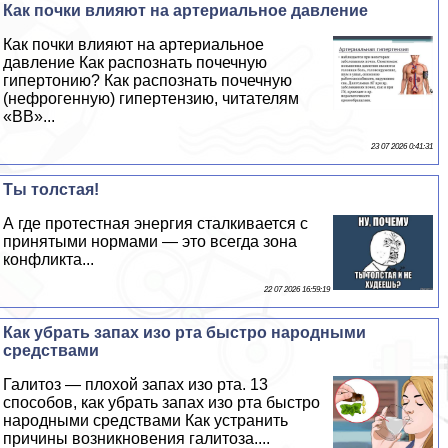
Как почки влияют на артериальное давление
Как почки влияют на артериальное
давление Как распознать почечную
гипертонию? Как распознать почечную
(нефрогенную) гипертензию, читателям
«ВВ»...
23 07 2026 0:41:31
Ты толстая!
А где протестная энергия сталкивается с
принятыми нормами — это всегда зона
конфликта...
22 07 2026 16:59:19
Как убрать запах изо рта быстро народными
средствами
Галитоз — плохой запах изо рта. 13
способов, как убрать запах изо рта быстро
народными средствами Как устранить
причины возникновения галитоза....