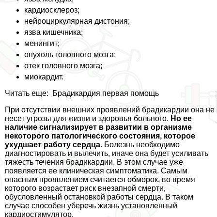
кардиосклероз;
нейроциркулярная дистония;
язва кишечника;
менингит;
опухоль головного мозга;
отек головного мозга;
миокардит.
Читать еще:
Брадикардия первая помощь
При отсутствии внешних проявлений брадикардии она не
несет угрозы для жизни и здоровья больного.
Но ее
наличие сигнализирует в развитии в организме
некоторого патологического состояния, которое
ухудшает работу сердца.
Болезнь необходимо
диагностировать и вылечить, иначе она будет усиливать
тяжесть течения брадикардии. В этом случае уже
появляется ее клиническая симптоматика. Самым
опасным проявлением считается обморок, во время
которого возрастает риск внезапной cмepти,
обусловленный остановкой работы сердца. В таком
случае способен уберечь жизнь установленный
кардиостимулятор.