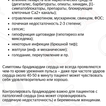
(дигиталис, барбитураты, опиаты, хинидин, β1-
симпатоблокаторы, препараты, блокирующие
клеточные Са2+ каналы);
отравление никотином, мускарином, свинцом, ФОС;
почечная недостаточность 2-3 степени;
сепсис;
гипофункция щитовидки (гипотиреоз или
микседема);
некоторые инфекции (брюшной тиф);
желтухи (инф. и механические);
голодание, переутомление и пр.
Симптомы брадикардии сердца не всегда проявляются
чем-то кроме урежения пульса – даже при частоте ударов
сердца около 40-50 в минуту пациент может чувствовать
себя удовлетворительно или хорошо.
Контролировать брадикардию важно для пациентов с
патологией сердца (она может спровоцировать
сердечную недостаточность) и беременным женщинам.