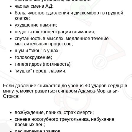
частая смена АД;
боль, чувство сдавления и дискомфорт в грудной
клетке;
ухудшение памяти;
недостаток концентрации внимания;
спyтaнность в мыслях, медленное течение
мыслительных процессов;
шум и “звон” в ушах;
головокружение;
гипергидроз (потливость);
“мушки” перед глазами.
Если давление снижается до уровня 40 ударов сердца в
минуту, может развиться синдром Адамса-Морганьи-
Стокса:
возбуждение, паника, страх cмepти;
синева носогубного треугольника, набухание
яремных вен;
расширение зрачков.