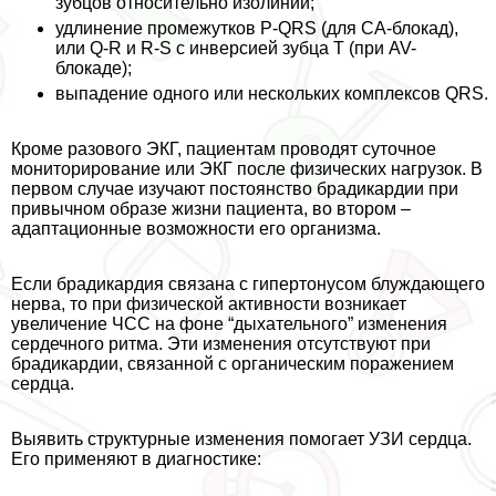
зубцов относительно изолинии;
удлинение промежутков P-QRS (для СА-блокад),
или Q-R и R-S с инверсией зубца Т (при AV-
блокаде);
выпадение одного или нескольких комплексов QRS.
Кроме разового ЭКГ, пациентам проводят суточное
мониторирование или ЭКГ после физических нагрузок. В
первом случае изучают постоянство брадикардии при
привычном образе жизни пациента, во втором –
адаптационные возможности его организма.
Если брадикардия связана с гипертонусом блуждающего
нерва, то при физической активности возникает
увеличение ЧСС на фоне “дыхательного” изменения
сердечного ритма. Эти изменения отсутствуют при
брадикардии, связанной с органическим поражением
сердца.
Выявить структурные изменения помогает УЗИ сердца.
Его применяют в диагностике: