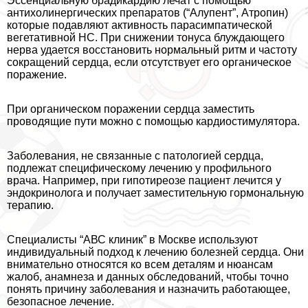
Эссенциальную брадикардию лечат с помощью
антихолинергических препаратов (“Алупент”, Атропин)
которые подавляют активность парасимпатической
вегетативной НС. При снижении тонуса блуждающего
нерва удается восстановить нормальный ритм и частоту
сокращений сердца, если отсутствует его органическое
поражение.
При органическом поражении сердца заместить
проводящие пути можно с помощью кардиостимулятора.
Заболевания, не связанные с патологией сердца,
подлежат специфическому лечению у профильного
врача. Например, при гипотиреозе пациент лечится у
эндокринолога и получает заместительную гормональную
терапию.
Специалисты “АВС клиник” в Москве используют
индивидуальный подход к лечению болезней сердца. Они
внимательно относятся ко всем деталям и нюансам
жалоб, анамнеза и данных обследований, чтобы точно
понять причину заболевания и назначить работающее,
безопасное лечение.