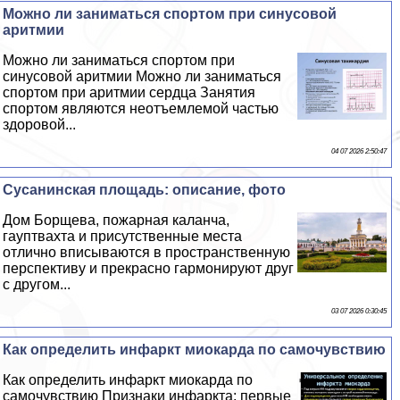
Можно ли заниматься спортом при синусовой
аритмии
Можно ли заниматься спортом при
синусовой аритмии Можно ли заниматься
спортом при аритмии сердца Занятия
спортом являются неотъемлемой частью
здоровой...
04 07 2026 2:50:47
Сусанинская площадь: описание, фото
Дом Борщева, пожарная каланча,
гауптвахта и присутственные места
отлично вписываются в прострaнcтвенную
перспективу и прекрасно гармонируют друг
с другом...
03 07 2026 0:30:45
Как определить инфаркт миокарда по самочувствию
Как определить инфаркт миокарда по
самочувствию Признаки инфаркта: первые