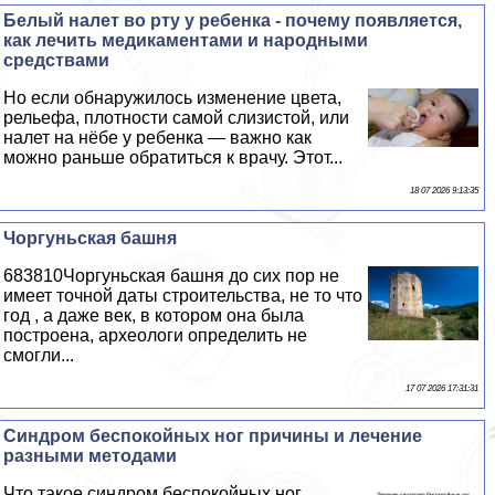
Белый налет во рту у ребенка - почему появляется,
как лечить медикаментами и народными
средствами
Но если обнаружилось изменение цвета,
рельефа, плотности самой слизистой, или
налет на нёбе у ребенка — важно как
можно раньше обратиться к врачу. Этот...
18 07 2026 9:13:35
Чоргуньская башня
683810Чоргуньская башня до сих пор не
имеет точной даты строительства, не то что
год , а даже век, в котором она была
построена, археологи определить не
смогли...
17 07 2026 17:31:31
Синдром беспокойных ног причины и лечение
разными методами
Что такое синдром беспокойных ног