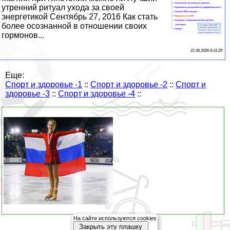
утренний ритуал ухода за своей
энергетикой Сентябрь 27, 2016 Как стать
более осознанной в отношении своих
гормонов...
21 06 2026 8:31:29
Еще:
Спорт и здоровье -1
::
Спорт и здоровье -2
::
Спорт и
здоровье -3
::
Спорт и здоровье -4
::
На сайте используются cookies
Закрыть эту плашку