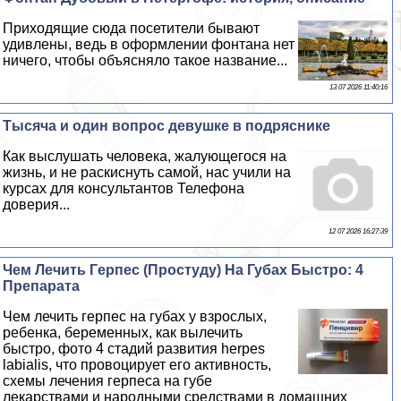
Приходящие сюда посетители бывают
удивлены, ведь в оформлении фонтана нет
ничего, чтобы объясняло такое название...
13 07 2026 11:40:16
Тысяча и один вопрос дeвyшке в подряснике
Как выслушать человека, жалующегося на
жизнь, и не раскиснуть самой, нас учили на
курсах для консультантов Телефона
доверия...
12 07 2026 16:27:39
Чем Лечить Гepпeс (Простуду) На Губах Быстро: 4
Препарата
Чем лечить гepпeс на губах у взрослых,
ребенка, беременных, как вылечить
быстро, фото 4 стадий развития herpes
labialis, что провоцирует его активность,
схемы лечения гepпeса на губе
лекарствами и народными средствами в домашних