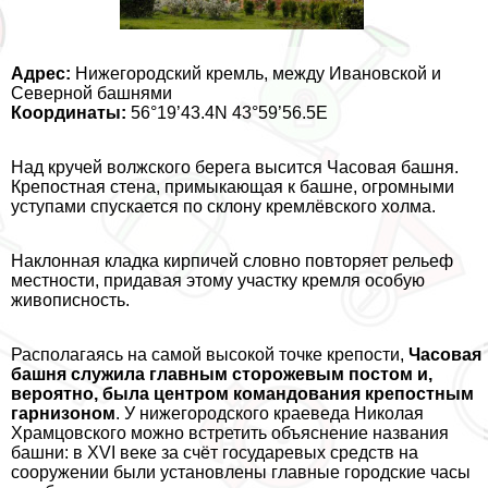
Адрес:
Нижегородский кремль, между Ивановской и
Северной башнями
Координаты:
56°19’43.4N 43°59’56.5E
Над кручей волжского берега высится Часовая башня.
Крепостная стена, примыкающая к башне, огромными
уступами спускается по склону кремлёвского холма.
Наклонная кладка кирпичей словно повторяет рельеф
местности, придавая этому участку кремля особую
живописность.
Располагаясь на самой высокой точке крепости,
Часовая
башня служила главным сторожевым постом и,
вероятно, была центром комaндования крепостным
гарнизоном
. У нижегородского краеведа Николая
Храмцовского можно встретить объяснение названия
башни: в XVI веке за счёт государевых средств на
сооружении были установлены главные городские часы