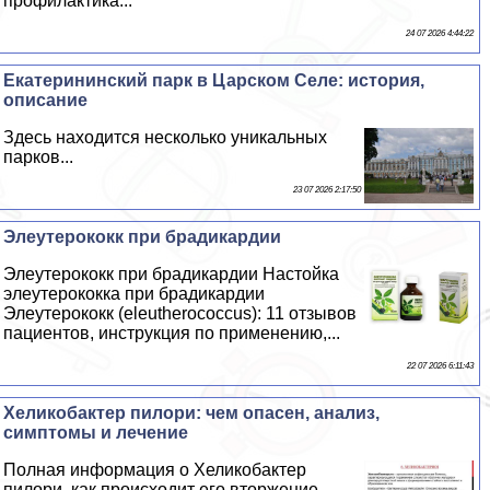
профилактика...
24 07 2026 4:44:22
Екатерининский парк в Царском Селе: история,
описание
Здесь находится несколько уникальных
парков...
23 07 2026 2:17:50
Элеутерококк при брадикардии
Элеутерококк при брадикардии Настойка
элеутерококка при брадикардии
Элеутерококк (eleutherococcus): 11 отзывов
пациентов, инструкция по применению,...
22 07 2026 6:11:43
Хеликобактер пилори: чем опасен, анализ,
симптомы и лечение
Полная информация о Хеликобактер
пилори, как происходит его вторжение,