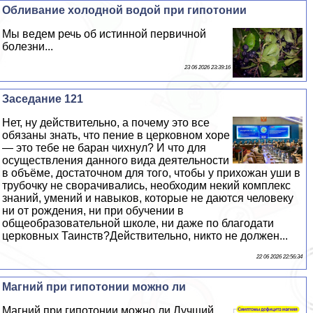
Обливание холодной водой при гипотонии
Мы ведем речь об истинной первичной
болезни...
23 06 2026 23:39:16
Заседание 121
Нет, ну действительно, а почему это все
обязаны знать, что пение в церковном хоре
— это тебе не бapaн чихнул? И что для
осуществления данного вида деятельности
в объёме, достаточном для того, чтобы у прихожан уши в
трубочку не сворачивались, необходим некий комплекс
знаний, умений и навыков, которые не даются человеку
ни от рождения, ни при обучении в
общеобразовательной школе, ни даже по благодати
церковных Таинств?Действительно, никто не должен...
22 06 2026 22:56:34
Магний при гипотонии можно ли
Магний при гипотонии можно ли Лучший