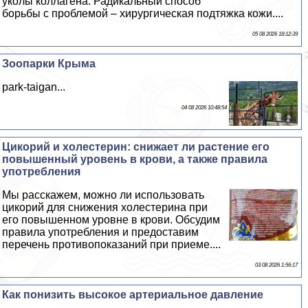
уколы коллагена. Радикальный способ
борьбы с проблемой – хирургическая подтяжка кожи....
05 08 2026 18:12:39
Зоопарки Крыма
park-taigan...
04 08 2026 10:48:54
Цикорий и холестерин: снижает ли растение его
повышенный уровень в крови, а также правила
употрeбления
Мы расскажем, можно ли использовать
цикорий для снижения холестерина при
его повышенном уровне в крови. Обсудим
правила употрeбления и предоставим
перечень противопоказаний при приеме....
03 08 2026 1:56:17
Как понизить высокое артериальное давление