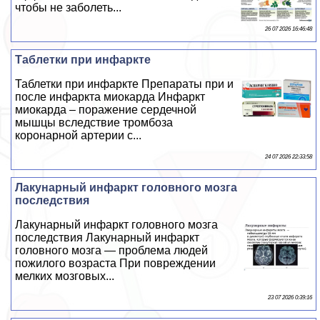
чтобы не заболеть...
26 07 2026 16:46:48
Таблетки при инфаркте
Таблетки при инфаркте Препараты при и
после инфаркта миокарда Инфаркт
миокарда – поражение сердечной
мышцы вследствие тромбоза
коронарной артерии с...
24 07 2026 22:33:58
Лакунарный инфаркт головного мозга
последствия
Лакунарный инфаркт головного мозга
последствия Лакунарный инфаркт
головного мозга — проблема людей
пожилого возраста При повреждении
мелких мозговых...
23 07 2026 0:39:16