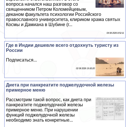
вопроса начался наш разговор со
священником Петром Коломейцевым,
деканом факультета психологии Российского
православного университета, клириком храма святых
Космы и Дамиана в Шубине (г...
04 08 2026 8:52:11
Где в Индии дешевле всего отдохнуть туристу из
России
Подписаться...
02 08 2026 19:30:20
Диета при панкреатите поджелудочной железы
примерное меню
Рассмотрим такой вопрос, как диета при
панкреатите поджелудочной железы
примерное меню. При нарушении
функций поджелудочной железы
необходимо знать конкретные...