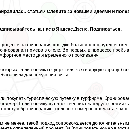
онравилась статья
? Следите за новыми идеями и поле
дписывайтесь на нас в Яндекс.Дзене. Подписаться.
процессе планирования поездки большинство путешествен
онирования номера в отеле. Во первых, в процессе пребы
мфортное место для временного проживания.
 вторых, если поездка осуществляется в другую страну, б
ебованием для получения визы.
ли покупать туристическую путевку в турфирме, бронирова
неджер. Если поездку путешественник планирует своими с
 поиску и бронированию отельных номеров предлагает мно
м не менее, такой подход сопровождается дополнительными
иента определенный процент. Забронировать номер в гост