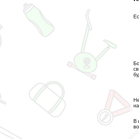
Ес
Бо
св
бу
Не
на
В 
во