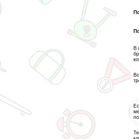
П
По
В 
бр
ко
Во
тр
Ес
ме
по
Те
кл