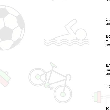
Се
ин
До
мн
по
Дл
во
ин
Пр
К