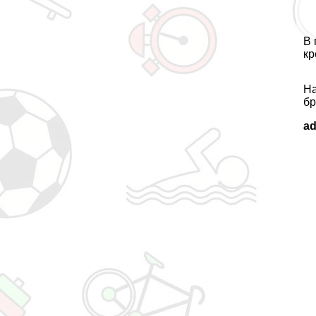
В 
кр
На
бр
a