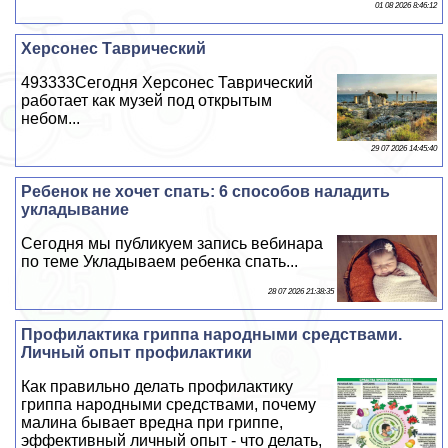
01 08 2026 8:46:12
Херсонес Таврический
493333Сегодня Херсонес Таврический
работает как музей под открытым
небом...
29 07 2026 14:45:40
Ребенок не хочет спать: 6 способов наладить
укладывание
Сегодня мы публикуем запись вебинара
по теме Укладываем ребенка спать...
28 07 2026 21:38:35
Профилактика гриппа народными средствами.
Личный опыт профилактики
Как правильно делать профилактику
гриппа народными средствами, почему
малина бывает вредна при гриппе,
эффективный личный опыт - что делать,