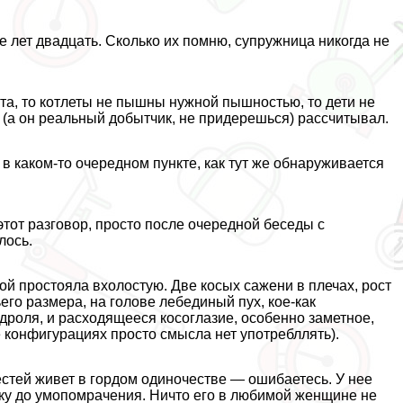
 лет двадцать. Сколько их помню, супружница никогда не
та, то котлеты не пышны нужной пышностью, то дети не
 (а он реальный добытчик, не придерешься) рассчитывал.
 в каком-то очередном пункте, как тут же обнаруживается
этот разговор, просто после очередной беседы с
лось.
ой простояла вхолостую. Две косых сажени в плечах, рост
ьего размера, на голове лебединый пух, кое-как
роля, и расходящееся косоглазие, особенно заметное,
 конфигурациях просто смысла нет употрeбллять).
естей живет в гордом одиночестве — ошибаетесь. У нее
у до умопомрачения. Ничто его в любимой женщине не