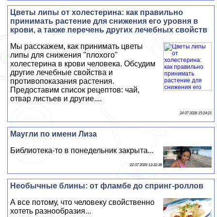
Цветы липы от холестерина: как правильно
принимать растение для снижения его уровня в
крови, а также перечень других лечебных свойств
Мы расскажем, как принимать цветы
липы для снижения "плохого"
холестерина в крови человека. Обсудим
другие лечебные свойства и
противопоказания растения.
Предоставим список рецептов: чай,
отвар листьев и другие....
24 07 2026 15:24:21
Маугли по имени Лиза
Библиотека-то в понедельник закрыта...
22 07 2026 13:32:38
Необычные блины: от фламбе до спринг-роллов
А все потому, что человеку свойственно
хотеть разнообразия...