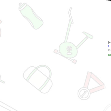
И
С
И
b