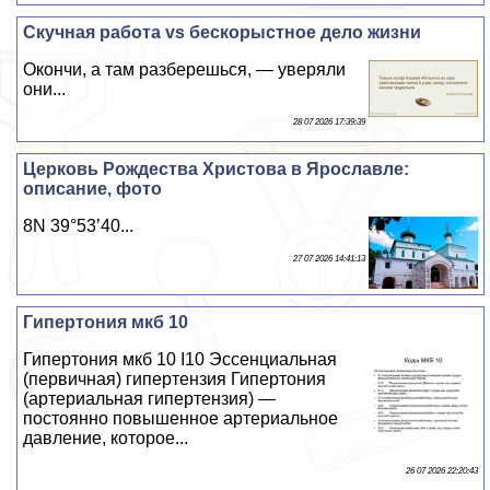
Скучная работа vs бескорыстное дело жизни
Окончи, а там разберешься, — уверяли
они...
28 07 2026 17:39:39
Церковь Рождества Христова в Ярославле:
описание, фото
8N 39°53’40...
27 07 2026 14:41:13
Гипертония мкб 10
Гипертония мкб 10 I10 Эссенциальная
(первичная) гипертензия Гипертония
(артериальная гипертензия) —
постоянно повышенное артериальное
давление, которое...
26 07 2026 22:20:43