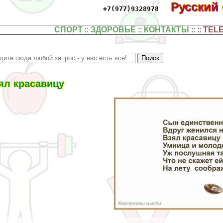
Русский
+7(977)9328978
СПОРТ
::
ЗДОРОВЬЕ
::
КОНТАКТЫ
:: ::
TEL
ял красавицу