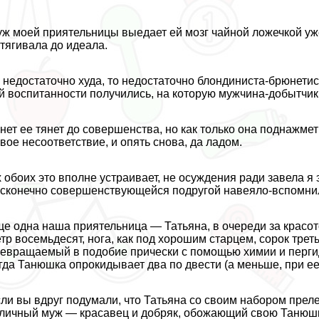
ж моей приятельницы выедает ей мозг чайной ложечкой уже
тягивала до идеала.
 недостаточно худа, то недостаточно блондиниста-брюнетис
й воспитанности получились, на которую мужчина-добытчик
нет ее тянет до совершенства, но как только она поднажмет
вое несоответствие, и опять снова, да ладом.
 обоих это вполне устраивает, не осуждения ради завела я 
сконечно совершенствующейся подругой навеяло-вспомни
е одна наша приятельница — Татьяна, в очереди за красот
тр восемьдесят, нога, как под хорошим старцем, сорок трет
евращаемый в подобие прически с помощью химии и пергид
гда Танюшка опрокидывает два по двести (а меньше, при ее
ли вы вдруг подумали, что Татьяна со своим набором прел
личный муж — красавец и добряк, обожающий свою Танюшк