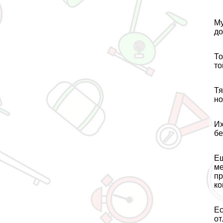
Му
до
То
то
Тя
но
Их
бе
Ещ
ме
пр
ко
Ес
от