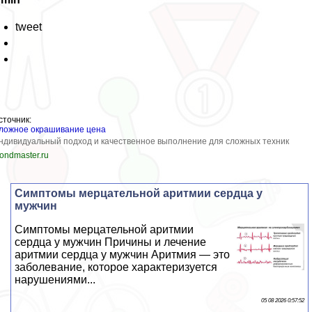
tweet
сточник:
ложное окрашивание цена
ндивидуальный подход и качественное выполнение для сложных техник
londmaster.ru
Симптомы мерцательной аритмии сердца у
мужчин
Симптомы мерцательной аритмии
сердца у мужчин Причины и лечение
аритмии сердца у мужчин Аритмия — это
заболевание, которое хаpaктеризуется
нарушениями...
05 08 2026 0:57:52