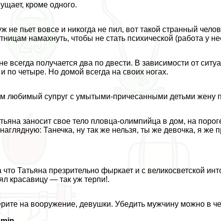
ущает, кроме одного.
ж не пьет вовсе и никогда не пил, вот такой странный челов
тницам намахнуть, чтобы не стать психической (работа у нее
не всегда получается два по двести. В зависимости от ситуа
 и по четыре. Но домой всегда на своих ногах.
м любимый супруг с умытыми-причесанными детьми жену п
тьяна заносит свое тело пловца-олимпийца в дом, на порог
наглядную: Танечка, ну так же нельзя, ты же дeвoчка, я же 
 что Татьяна презрительно фыркает и с великосветской инт
ял красавицу — так уж терпи!.
рите на вооружение, дeвyшки. Убедить мужчину можно в че
dmin