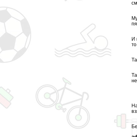
см
Му
пя
И 
то
Та
Та
не
На
вз
Бе
a