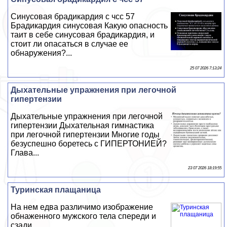
Синусовая брадикардия с чсс 57
Брадикардия синусовая Какую опасность
таит в себе синусовая брадикардия, и
стоит ли опасаться в случае ее
обнаружения?...
25 07 2026 7:13:24
Дыхательные упражнения при легочной
гипертензии
Дыхательные упражнения при легочной
гипертензии Дыхательная гимнастика
при легочной гипертензии Многие годы
безуспешно боретесь с ГИПЕРТОНИЕЙ?
Глава...
23 07 2026 18:19:55
Туринская плащаница
На нем едва различимо изображение
обнаженного мужского тела спереди и
сзади...