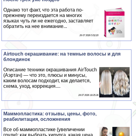
Однако тот факт, что эта работа по-
прежнему переиздается на многих
языках чуть ли не ежегодно, заставляет
обратить на нее внимание...
26 07 2026 5:52:20
Airtouch окрашивание: на темные волосы и для
блондинок
Описание техники окрашивания AirTouch
(Аэртач) — что это, плюсы и минусы,
каким волосам подходит, как делается,
схема, уход, коррекция....
24 07 2026 18:35:36
Маммопластика: отзывы, цены, фото,
реабилитация, осложнения
Все об маммопластике (увеличении
гpyди): как выбрать хирурга, какая цена