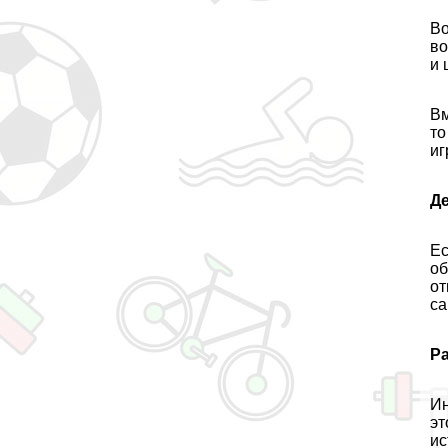
Во
во
и 
Вм
то
иг
Д
Ес
об
от
са
Р
Ин
эт
ис