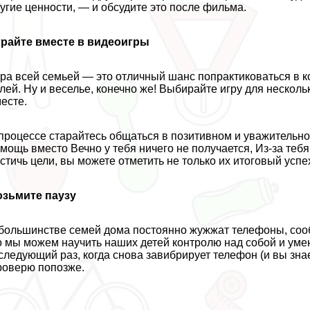
угие ценности, — и обсудите это после фильма.
грайте вместе в видеоигры
ра всей семьей — это отличный шанс попpaктиковаться в 
лей. Ну и веселье, конечно же! Выбирайте игру для несколь
есте.
процессе старайтесь общаться в позитивном и уважительн
мощь вместо Вечно у тебя ничего не получается, Из-за тебя
стичь цели, вы можете отметить не только их итоговый усп
озьмите паузу
большинстве семей дома постоянно жужжат телефоны, соо
 мы можем научить наших детей контролю над собой и уме
следующий раз, когда снова завибрирует телефон (и вы знает
оверю попозже.