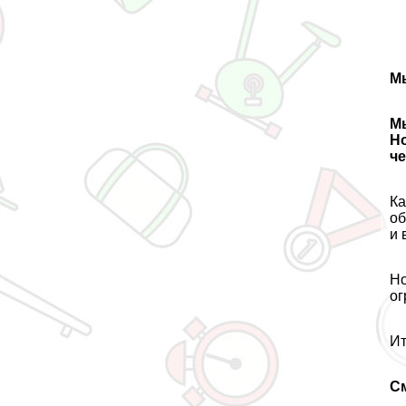
Мы
Мы
Но
ч
Ка
об
и 
Но
ог
Ит
С