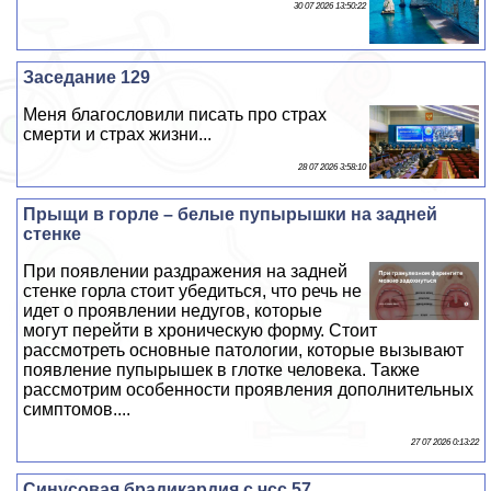
30 07 2026 13:50:22
Заседание 129
Меня благословили писать про страх
cмepти и страх жизни...
28 07 2026 3:58:10
Прыщи в горле – белые пупырышки на задней
стенке
При появлении раздражения на задней
стенке горла стоит убедиться, что речь не
идет о проявлении недугов, которые
могут перейти в хроническую форму. Стоит
рассмотреть основные патологии, которые вызывают
появление пупырышек в глотке человека. Также
рассмотрим особенности проявления дополнительных
симптомов....
27 07 2026 0:13:22
Синусовая брадикардия с чсс 57