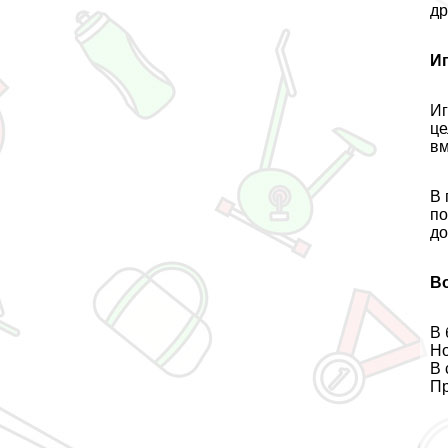
др
И
Иг
це
вм
В 
по
до
В
В 
Но
В 
Пр