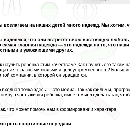
 возлагаем на наших детей много надежд. Мы хотим, 
 надеемся, что они встретят свою настоящую любовь,
 самая главная надежда — это надежда на то, что на
естными и уважающими других.
к научить ребенка этим качествам? Как научить его таким н
щаться с разными людьми и целеустремленность? Большинс
в той компании, в которой он вращается.
 входная точка здесь — это медиа. Так как фильмы, прогр
ромную часть жизни ребенка, имеет смысл сделать так, что
ак, что может помочь нам в формировании хаpaктера:
мотреть спортивные передачи