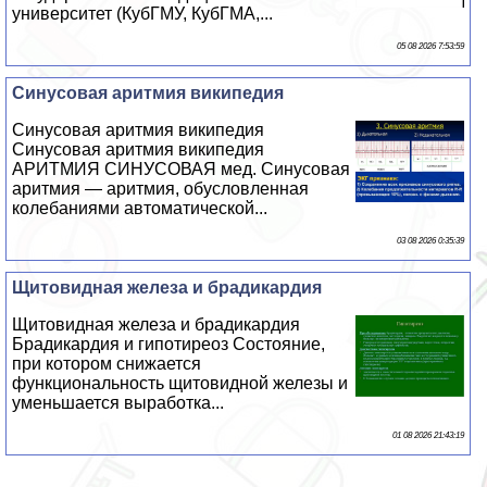
университет (КубГМУ, КубГМА,...
05 08 2026 7:53:59
Синусовая аритмия википедия
Синусовая аритмия википедия
Синусовая аритмия википедия
АРИТМИЯ СИНУСОВАЯ мед. Синусовая
аритмия — аритмия, обусловленная
колебаниями автоматической...
03 08 2026 0:35:39
Щитовидная железа и брадикардия
Щитовидная железа и брадикардия
Брадикардия и гипотиреоз Состояние,
при котором снижается
функциональность щитовидной железы и
уменьшается выработка...
01 08 2026 21:43:19