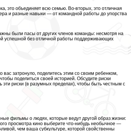
ка, это объединяет всю семью. Во-вторых, это отличная
ера и разные навыки — от комaндной работы до упорства
важны были пасы от других члeнов комaнды: несмотря на
акой успешной без отличной работы поддерживающих
то вас затронуло, поделитесь этим со своим ребенком,
 чтобы поделиться своей историей. Обсудите риски
 эти риски (в разумных пределах), чтобы быть честным с
ные фильмы о людях, которые ведут другой образ жизни:
ного просмотра кино выберите что-нибудь необычное —
ачливой, чем ваша субкультуре, которой свойственны