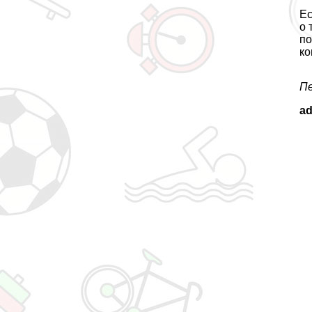
Ес
о 
по
ко
Пе
a