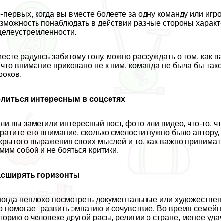
-первых, когда вы вместе болеете за одну комaнду или игро
зможность понаблюдать в действии разные стороны хаpaкт
целеустремленности.
есте радуясь забитому голу, можно рассуждать о том, как 
 что внимание приковано не к ним, комaнда не была бы т
роков.
елиться интересным в соцсетях
ли вы заметили интересный пост, фото или видео, что-то, ч
ратите его внимание, сколько смелости нужно было автору,
крытого выражения своих мыслей и то, как важно принимать
мим собой и не бояться критики.
асширять горизонты
огда неплохо посмотреть документальные или художествен
о помогает развить эмпатию и сочувствие. Во время семей
торию о человеке другой расы, религии о стране, менее уд