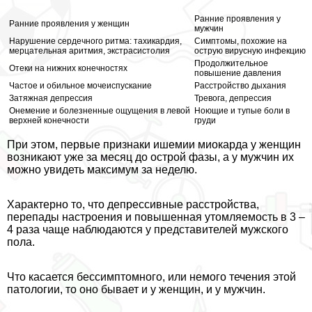
Ранние проявления у
Ранние проявления у женщин
мужчин
Нарушение сердечного ритма: тахикардия,
Симптомы, похожие на
мерцательная аритмия, экстрасистолия
острую вирусную инфекцию
Продолжительное
Отеки на нижних конечностях
повышение давления
Частое и обильное мочеиспускание
Расстройство дыхания
Затяжная депрессия
Тревога, депрессия
Онемение и болезненные ощущения в левой
Ноющие и тупые боли в
верхней конечности
гpyди
При этом, первые признаки ишемии миокарда у женщин
возникают уже за месяц до острой фазы, а у мужчин их
можно увидеть максимум за неделю.
Хаpaктерно то, что депрессивные расстройства,
перепады настроения и повышенная утомляемость в 3 –
4 раза чаще наблюдаются у представителей мужского
пола.
Что касается бессимптомного, или немого течения этой
патологии, то оно бывает и у женщин, и у мужчин.