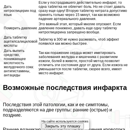
Если у пострадавшего действительно инфаркт, то
Дать
одна таблетка не облегчит боль. Но не стоит давать
нитроглицерин под
сразу еще одну! Вторую таблетку нитрата допустимо
язык
принять только через 15 минут, так как возможно
падение артериального давления.
Это важный этап, который многие опускают. Если
Померить давление
давление понижено, давать еще одну таблетку
нитроглицерина запрещено вообще.
Дать таблетку
Таблетку в 300 мг нужно разжевать, чтоб эффект
ацетилсалициловой
появился как можно быстрее.
кислоты
Дать выпить
Так как поражение сердца может имитировать
средство,
заболевания желудка и кишечника с развитием
понижающее
изжоги, болей в животе, простой метод позволит
кислотность
отличить эти состояния друг от друга. Если изжога не
желудочного сока:
уменьшается после таблетки, скорее всего, имеет
антигистамины,
место инфаркт.
антациды
Возможные последствия инфаркта
Последствия этой патологии, как и ее симптомы,
подразделяются на две группы: ранние (острые) и
поздние.
На сайте используются cookies
Закрыть эту плашку
Ранние возникают сразу же после нарушения кровотока