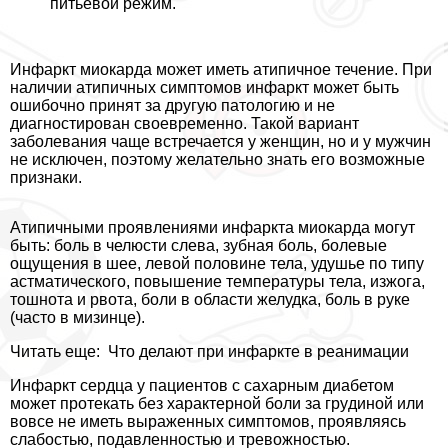
питьевой режим.
Инфаркт миокарда может иметь атипичное течение. При
наличии атипичных симптомов инфаркт может быть
ошибочно принят за другую патологию и не
диагностирован своевременно. Такой вариант
заболевания чаще встречается у женщин, но и у мужчин
не исключен, поэтому желательно знать его возможные
признаки.
Атипичными проявлениями инфаркта миокарда могут
быть: боль в челюсти слева, зубная боль, болевые
ощущения в шее, левой половине тела, удушье по типу
астматического, повышение температуры тела, изжога,
тошнота и рвота, боли в области желудка, боль в руке
(часто в мизинце).
Читать еще:
Что делают при инфаркте в реанимации
Инфаркт сердца у пациентов с сахарным диабетом
может протекать без хаpaктерной боли за гpyдиной или
вовсе не иметь выраженных симптомов, проявляясь
слабостью, подавленностью и тревожностью.