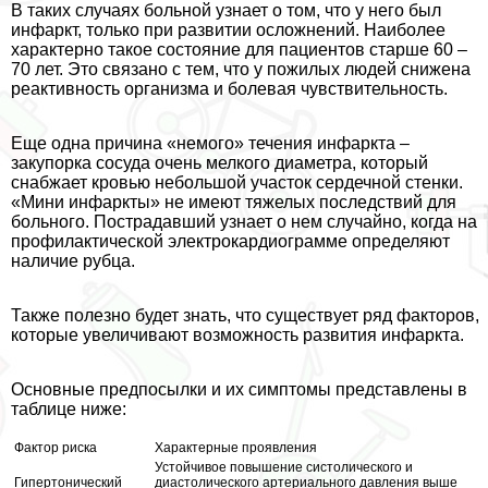
В таких случаях больной узнает о том, что у него был
инфаркт, только при развитии осложнений. Наиболее
хаpaктерно такое состояние для пациентов старше 60 –
70 лет. Это связано с тем, что у пожилых людей снижена
реактивность организма и болевая чувствительность.
Еще одна причина «немого» течения инфаркта –
закупорка сосуда очень мелкого диаметра, который
снабжает кровью небольшой участок сердечной стенки.
«Мини инфаркты» не имеют тяжелых последствий для
больного. Пострадавший узнает о нем случайно, когда на
профилактической электрокардиограмме определяют
наличие рубца.
Также полезно будет знать, что существует ряд факторов,
которые увеличивают возможность развития инфаркта.
Основные предпосылки и их симптомы представлены в
таблице ниже:
Фактор риска
Хаpaктерные проявления
Устойчивое повышение систолического и
Гипертонический
диастолического артериального давления выше