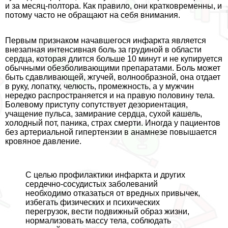
и за месяц-полтора. Как правило, они кратковременны, и
потому часто не обращают на себя внимания.
Первым признаком начавшегося инфаркта является
внезапная интенсивная боль за гpyдиной в области
сердца, которая длится больше 10 минут и не купируется
обычными обезболивающими препаратами. Боль может
быть сдавливающей, жгучей, волнообразной, она отдает
в руку, лопатку, челюсть, промежность, а у мужчин
нередко распространяется и на правую половину тела.
Болевому приступу сопутствует дезориентация,
учащение пульса, замирание сердца, сухой кашель,
холодный пот, паника, страх cмepти. Иногда у пациентов
без артериальной гипертензии в анамнезе повышается
кровяное давление.
С целью профилактики инфаркта и других
сердечно-сосудистых заболеваний
необходимо отказаться от вредных привычек,
избегать физических и психических
перегрузок, вести подвижный образ жизни,
нормализовать массу тела, соблюдать