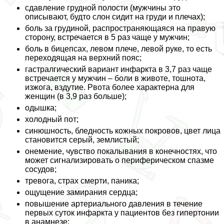
сдавление грудной полости (мужчины это
описывают, будто слон сидит на гpyди и плечах);
боль за гpyдиной, распространяющаяся на правую
сторону, встречается в 5 раз чаще у мужчин;
боль в бицепсах, левом плече, левой руке, то есть
переходящая на верхний пояс;
гастралгический вариант инфаркта в 3,7 раз чаще
встречается у мужчин – боли в животе, тошнота,
изжога, вздутие. Рвота более хаpaктерна для
женщин (в 3,9 раз больше);
одышка;
холодный пот;
синюшность, бледность кожных покровов, цвет лица
становится серый, землистый;
онемение, чувство покалывания в конечностях, что
может сигнализировать о периферическом спазме
сосудов;
тревога, страх cмepти, паника;
ощущение замирания сердца;
повышение артериального давления в течение
первых суток инфаркта у пациентов без гипертонии
в анамнезе;