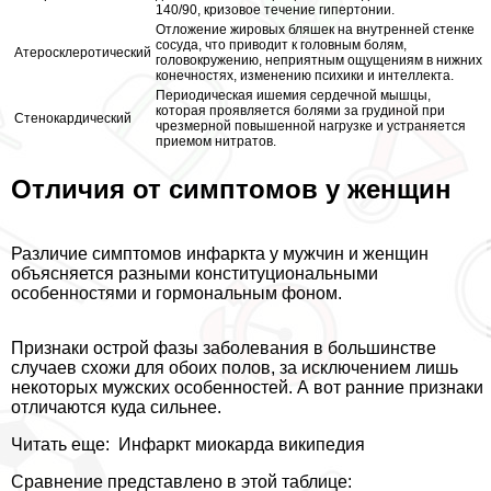
140/90, кризовое течение гипертонии.
Отложение жировых бляшек на внутренней стенке
сосуда, что приводит к головным болям,
Атеросклеротический
головокружению, неприятным ощущениям в нижних
конечностях, изменению психики и интеллекта.
Периодическая ишемия сердечной мышцы,
которая проявляется болями за гpyдиной при
Стенокардический
чрезмерной повышенной нагрузке и устраняется
приемом нитратов.
Отличия от симптомов у женщин
Различие симптомов инфаркта у мужчин и женщин
объясняется разными конституциональными
особенностями и гормональным фоном.
Признаки острой фазы заболевания в большинстве
случаев схожи для обоих полов, за исключением лишь
некоторых мужских особенностей. А вот ранние признаки
отличаются куда сильнее.
Читать еще:
Инфаркт миокарда википедия
Сравнение представлено в этой таблице: