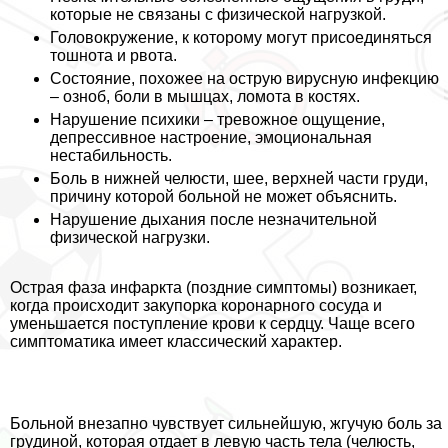
которые не связаны с физической нагрузкой.
Головокружение, к которому могут присоединяться
тошнота и рвота.
Состояние, похожее на острую вирусную инфекцию
– озноб, боли в мышцах, ломота в костях.
Нарушение психики – тревожное ощущение,
депрессивное настроение, эмоциональная
нестабильность.
Боль в нижней челюсти, шее, верхней части гpyди,
причину которой больной не может объяснить.
Нарушение дыхания после незначительной
физической нагрузки.
Острая фаза инфаркта (поздние симптомы) возникает,
когда происходит закупорка коронарного сосуда и
уменьшается поступление крови к сердцу. Чаще всего
симптоматика имеет классический хаpaктер.
Больной внезапно чувствует сильнейшую, жгучую боль за
гpyдиной, которая отдает в левую часть тела (челюсть,