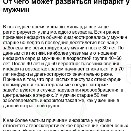
От чего может развиться инфаркт у
мужчин
В последнее время инфаркт миокарда все чаще
регистрируется у лиц молодого возраста. Если ранее
признаки инфаркта обычно диагностировались у мужчин
старше 60 лет, то в последние десятилетия все чаще
заболевание регистрируется у мужчин после 30 лет. По
данным статистики, наиболее уязвимы в отношении
инфаркта сердца мужчины в возрастной группе 40–60
лет. После 40 лет и до 60 вероятность возникновения
инфаркта возрастает, затем начинает снижаться, и в 70
лет инфаркты диагностируются значительно реже.
Причина в том, что при частых приступах стенокардии
формируются коллатеральные сосуды, которые
задействуются в случае нарушения кровообращения в
центральных артериях. У мужчин старше 50 лет
заболеваемость инфарктом такая же, как у женщин в
данной возрастной группе.
К наиболее частым причинам инфаркта у мужчин
относится атеросклеротическое поражение кровеносных
сосудов. Нередко патологический процесс развивается