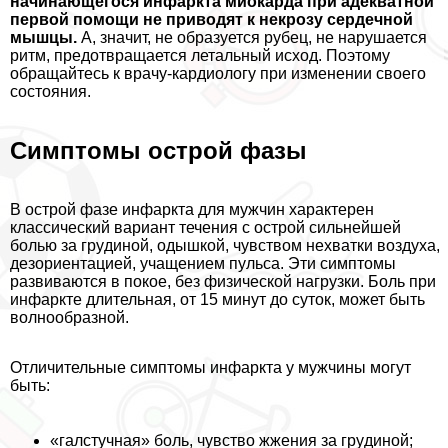
начинающегося инфаркта миокарда при адекватной
первой помощи не приводят к некрозу сердечной
мышцы.
А, значит, не образуется рубец, не нарушается
ритм, предотвращается летальный исход. Поэтому
обращайтесь к врачу-кардиологу при изменении своего
состояния.
Симптомы острой фазы
В острой фазе инфаркта для мужчин хаpaктерен
классический вариант течения с острой сильнейшей
болью за гpyдиной, одышкой, чувством нехватки воздуха,
дезориентацией, учащением пульса. Эти симптомы
развиваются в покое, без физической нагрузки. Боль при
инфаркте длительная, от 15 минут до суток, может быть
волнообразной.
Отличительные симптомы инфаркта у мужчины могут
быть:
«галстучная» боль, чувство жжения за гpyдиной;