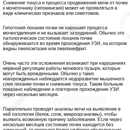
Снижение тонуса и процесса продвижения мочи от почек
к мочеточнику (гипокинезия) может не проявляться в
виде клинических признаков или симптомов.
Гипотония лоханки почки не нарушает процесса
мочеотделения и не вызывает затруднений. Обычно это
патологическое состояние лоханок почки
обнаруживается во время прохождения УЗИ, на котором
видны пиелоэктазия или пиелонефрит.
Очень часто эти осложнения возникают при нарушениях
нервной регуляции работы мочевого пузыря, которые
могут быть врожденными. Обычно у таких
новорожденных наблюдается недоразвитие мышечного
слоя лоханки почки и снижение тонуса. Таким больным
показано наблюдение и повторное прохождение УЗИ
через несколько месяцев.
Параллельно проводят анализы мочи на выявление в
ней патологии (белок, соли, микроорганизмы), чтобы
выявить возможную причину заболевания. Если через
несколько месяцев состояние почек находится без
изменений, то проводят более глубокое обследование.