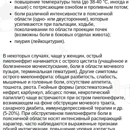
повышение температуры тела (до 38-40 °С, иногда и
выше) с потрясающим ознобом и проливным потом;
боли различной интенсивности в поясничной
области (одно- или двусторонние), которые
усиливаются при пальпации, ходьбе,
поколачивании по области проекции почек
(возможны боли в боковых отделах живота);
пиурия (лейкоцитурия).
В некоторых случаях, чаще у женщин, острый
пиелонефрит начинается с острого цистита (учащённое и
болезненное мочеиспускание, боли в области мочевого
пузыря, терминальная гематурия). Другие симптомы
острого миелонефрита: общая разбитость, слабость,
мышечные и головные боли, отсутствие аппетита,
тошнота, рвота. Гнойные формы (апостематозный
нефрит, карбункул, абсцесс почки, некротический
папиллит) чаще встречаются при остром пиелонефрите,
возникающем на фоне обструкции мочевого тpaкта,
сахарного диабета, иммунодепрессивной терапии и др.
(5-20%). При обструктивном пиелонефрите боли в
поясничной области носят интенсивный распирающий
хаpaктер, часто наблюдаются выраженные признаки
общей интоксикации, повышение уровня азотистых