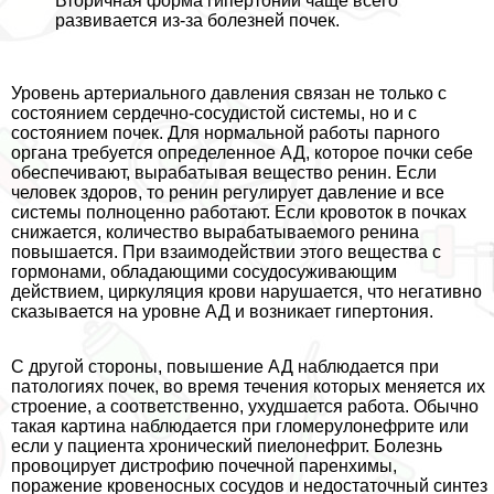
Вторичная форма гипертонии чаще всего
развивается из-за болезней почек.
Уровень артериального давления связан не только с
состоянием сердечно-сосудистой системы, но и с
состоянием почек. Для нормальной работы парного
органа требуется определенное АД, которое почки себе
обеспечивают, выpaбатывая вещество ренин. Если
человек здоров, то ренин регулирует давление и все
системы полноценно работают. Если кровоток в почках
снижается, количество выpaбатываемого ренина
повышается. При взаимодействии этого вещества с
гормонами, обладающими сосудосуживающим
действием, циркуляция крови нарушается, что негативно
сказывается на уровне АД и возникает гипертония.
С другой стороны, повышение АД наблюдается при
патологиях почек, во время течения которых меняется их
строение, а соответственно, ухудшается работа. Обычно
такая картина наблюдается при гломерулонефрите или
если у пациента хронический пиелонефрит. Болезнь
провоцирует дистрофию почечной паренхимы,
поражение кровеносных сосудов и недостаточный синтез