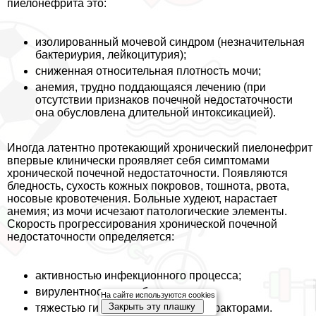
пиелонефрита это:
изолированный мочевой синдром (незначительная
бактериурия, лейкоцитурия);
сниженная относительная плотность мочи;
анемия, трудно поддающаяся лечению (при
отсутствии признаков почечной недостаточности
она обусловлена длительной интоксикацией).
Иногда латентно протекающий хронический пиелонефрит
впервые клинически проявляет себя симптомами
хронической почечной недостаточности. Появляются
бледность, сухость кожных покровов, тошнота, рвота,
носовые кровотечения. Больные худеют, нарастает
анемия; из мочи исчезают патологические элементы.
Скорость прогрессирования хронической почечной
недостаточности определяется:
активностью инфекционного процесса;
вирулентностью возбудителя;
На сайте используются cookies
Закрыть эту плашку
тяжестью гипертензии и другими факторами.