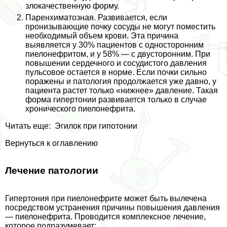
злокачественную форму.
Паренхиматозная. Развивается, если
пронизывающие почку сосуды не могут поместить
необходимый объем крови. Эта причина
выявляется у 30% пациентов с односторонним
пиелонефритом, и у 58% ― с двусторонним. При
повышении сердечного и сосудистого давления
пульсовое остается в норме. Если почки сильно
поражены и патология продолжается уже давно, у
пациента растет только «нижнее» давление. Такая
форма гипертонии развивается только в случае
хронического пиелонефрита.
Читать еще:
Эгилок при гипотонии
Вернуться к оглавлению
Лечение патологии
Гипертония при пиелонефрите может быть вылечена
посредством устранения причины повышения давления
― пиелонефрита. Проводится комплексное лечение,
которое подразумевает: