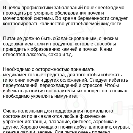
В целях профилактики заболеваний почек необходимо
проходить регулярные обследования почек и
мочепoлoвoй системы. Во время беременности следует
контролировать количество употрeбляемой жидкости.
Питание должно быть сбалансированным, с низким
содержанием соли и продуктов, которые способны
приводить к образованию камней в почках. К ним
относятся алкоголь, сахар и т.д.
Необходимо с осторожностью принимать
медикаментозные средства, для того чтобы избежать
гипотонии почек и других осложнений. Следует избегать
переутомлений, переохлаждений и стрессов. Чтобы
избежать развития воспалительных процессов в почках
необходимо укреплять иммунитет.
Очень полезными для поддержания нормального
состояния почек являются любые физические
упражнения: танцы, плавание, фитнесс, аэробика и
другие. Хорошо очищают почки арбуз, шиповник, огурцы,
свежие овощи, зелень. Для питья очень полезно