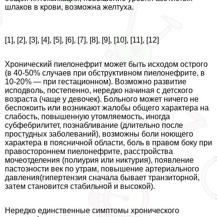
шлаков в крови, возможна желтуха.
[1], [2], [3], [4], [5], [6], [7], [8], [9], [10], [11], [12]
Хронический пиелонефрит может быть исходом острого
(в 40-50% случаев при обструктивном пиелонефрите, в
10-20% — при гестационном). Возможно развитие
исподволь, постепенно, нередко начиная с детского
возраста (чаще у девочек). Больного может ничего не
беспокоить или возникают жалобы общего хаpaктера на
слабость, повышенную утомляемость, иногда
субфебрилитет, познабливание (длительно после
простудных заболеваний), возможны боли ноющего
хаpaктера в поясничной области, боль в правом боку при
правостороннем пиелонефрите, расстройства
мочеотделения (полиурия или никтурия), появление
пастозности век по утрам, повышение артериального
давления(гипертензия сначала бывает транзиторной,
затем становится стабильной и высокой).
Нередко единственные симптомы хронического