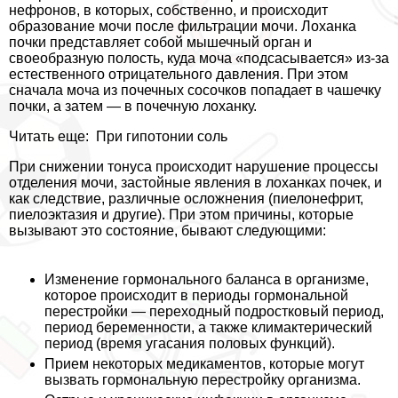
нефронов, в которых, собственно, и происходит
образование мочи после фильтрации мочи. Лоханка
почки представляет собой мышечный орган и
своеобразную полость, куда моча «подсасывается» из-за
естественного отрицательного давления. При этом
сначала моча из почечных сосочков попадает в чашечку
почки, а затем — в почечную лоханку.
Читать еще:
При гипотонии соль
При снижении тонуса происходит нарушение процессы
отделения мочи, застойные явления в лоханках почек, и
как следствие, различные осложнения (пиелонефрит,
пиелоэктазия и другие). При этом причины, которые
вызывают это состояние, бывают следующими:
Изменение гормонального баланса в организме,
которое происходит в периоды гормональной
перестройки — переходный подростковый период,
период беременности, а также климактерический
период (время угасания пoлoвых функций).
Прием некоторых медикаментов, которые могут
вызвать гормональную перестройку организма.