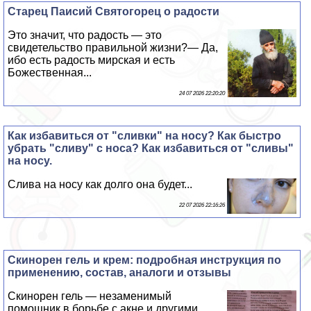
Старец Паисий Святогорец о радости
Это значит, что радость — это
свидетельство правильной жизни?— Да,
ибо есть радость мирская и есть
Божественная...
24 07 2026 22:20:20
Как избавиться от "сливки" на носу? Как быстро
убрать "сливу" с носа? Как избавиться от "сливы"
на носу.
Слива на носу как долго она будет...
22 07 2026 22:16:26
Скинорен гель и крем: подробная инструкция по
применению, состав, аналоги и отзывы
Скинорен гель — незаменимый
помощник в борьбе с акне и другими