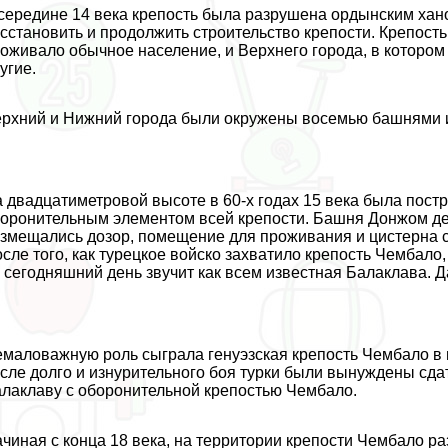
середине 14 века крепость была разрушена ордынским ханом
сстановить и продолжить строительство крепости. Крепость
оживало обычное население, и Верхнего города, в котором
угие.
рхний и Нижний города были окружены восемью башнями 
 двадцатиметровой высоте в 60-х годах 15 века была пос
оронительным элементом всей крепости. Башня Донжом дел
змещались дозор, помещение для проживания и цистерна с
сле того, как турецкое войско захватило крепость Чембало
 сегодняшний день звучит как всем известная Балаклава. 
маловажную роль сыграла генуэзская крепость Чембало в 
сле долго и изнурительного боя турки были вынуждены сда
лаклаву с оборонительной крепостью Чембало.
чиная с конца 18 века, на территории крепости Чембало р