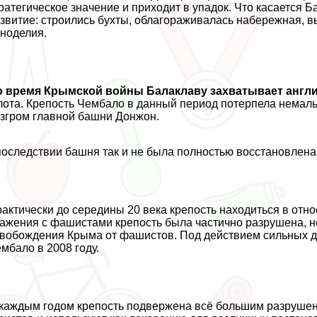
ратегическое значение и приходит в упадок. Что касается Б
звитие: строились бухты, облагораживалась набережная, 
ноделия.
о время Крымской войны Балаклаву захватывает англ
ота. Крепость Чембало в данный период потерпела немалы
згром главной башни Донжон.
оследствии башня так и не была полностью восстановлена
aктически до середины 20 века крепость находиться в отно
ажения с фашистами крепость была частично разрушена, н
вобождения Крыма от фашистов. Под действием сильных д
мбало в 2008 году.
каждым годом крепость подвержена всё большим разрушени