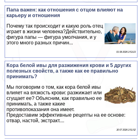
Папа важен: как отношения с отцом влияют на
карьеру и отношения
Почему так происходит и какую роль отец
играет в жизни человека?Действительно,
фигура папы — фигура умолчания, и у
этого много разных причин...
01 08 2026 2:53:23
Кора белой ивы для разжижения крови и 5 других
полезных свойств, а также как ее правильно
принимать?
Мы поговорим о том, как кора белой ивы
влияет на вязкость крови: разжижает или
сгущает ее? Объясним, как правильно ее
принимать, а также какие
противопоказания она имеет.
Предоставим эффективные рецепты на ее основе:
отвар, настой, экстpaкт....
30 07 2026 2:51:52