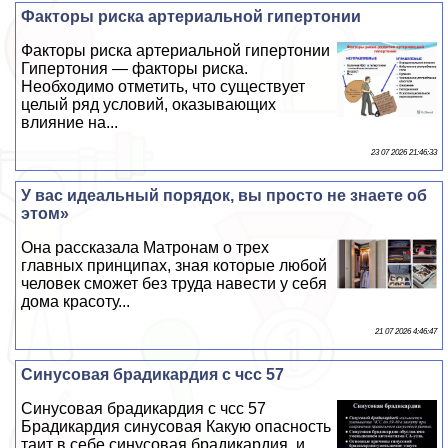
Факторы риска артериальной гипертонии
Факторы риска артериальной гипертонии
Гипертония — факторы риска.
Необходимо отметить, что существует
целый ряд условий, оказывающих
влияние на...
23 07 2026 21:46:33
У вас идеальный порядок, вы просто не знаете об
этом»
Она рассказала Матронам о трех
главных принципах, зная которые любой
человек сможет без труда навести у себя
дома красоту...
21 07 2026 4:46:47
Синусовая брадикардия с чсс 57
Синусовая брадикардия с чсс 57
Брадикардия синусовая Какую опасность
таит в себе синусовая брадикардия, и