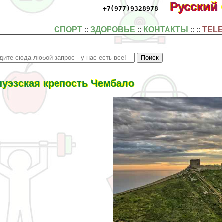
Русский
+7(977)9328978
СПОРТ
::
ЗДОРОВЬЕ
::
КОНТАКТЫ
:: ::
TEL
нуэзская крепость Чембало