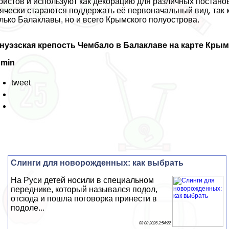
ристов и используют как декорацию для различных постано
ячески стараются поддержать её первоначальный вид, так к
лько Балаклавы, но и всего Крымского полуострова.
нуэзская крепость Чембало в Балаклаве на карте Кры
dmin
tweet
Слинги для новорожденных: как выбрать
На Руси детей носили в специальном
переднике, который назывался подол,
отсюда и пошла поговорка принести в
подоле...
03 08 2026 2:54:22