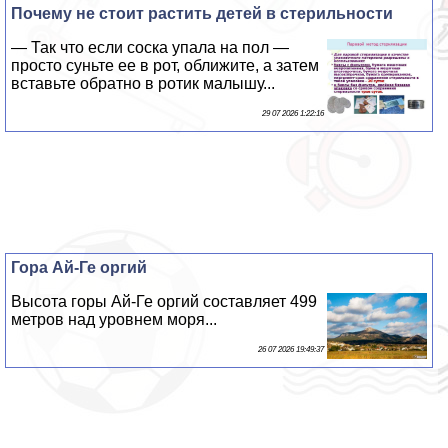
Почему не стоит растить детей в стерильности
— Так что если соска упала на пол —
просто суньте ее в рот, оближите, а затем
вставьте обратно в ротик малышу...
29 07 2026 1:22:16
Гора Ай-Ге opгий
Высота горы Ай-Ге opгий составляет 499
метров над уровнем моря...
26 07 2026 19:49:37