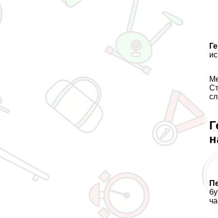
Ге
ис
Ме
Ст
сл
Г
н
П
бу
ча