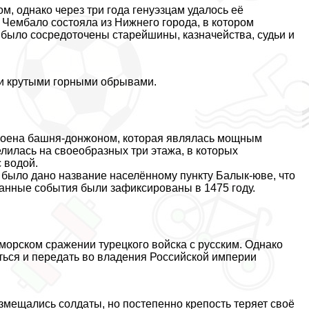
, однако через три года генуэзцам удалось её
 Чембало состояла из Нижнего города, в котором
 было сосредоточены старейшины, казначейства, судьи и
и крутыми горными обрывами.
троена башня-донжоном, которая являлась мощным
илась на своеобразных три этажа, в которых
 водой.
, было дано название населённому пункту Балык-юве, что
Данные события были зафиксированы в 1475 году.
морском сражении турецкого войска с русским. Однако
ться и передать во владения Российской империи
азмещались солдаты, но постепенно крепость теряет своё