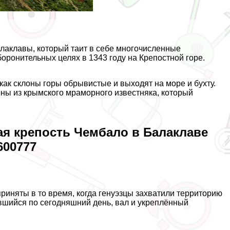
лаклавы, который таит в себе многочисленные
оронительных целях в 1343 году на Крепостной горе.
ак склоны горы обрывистые и выходят на море и бухту.
ены из крымского мраморного известняка, который
ая крепость Чембало в Балаклаве
600777
иняты в то время, когда генуэзцы захватили территорию
вшийся по сегодняшний день, вал и укреплённый