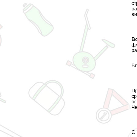
ст
ра
ви
В
фл
ра
Вп
Пp
ср
ос
Че
С 