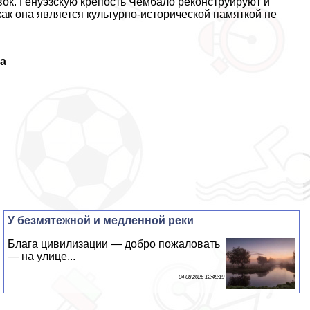
вок. Генуэзскую крепость Чембало реконструируют и
ак она является культурно-исторической памяткой не
ма
У безмятежной и медленной реки
Блага цивилизации — добро пожаловать
— на улице...
04 08 2026 12:48:19