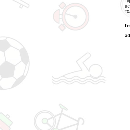
ту
вс
то
Ге
a