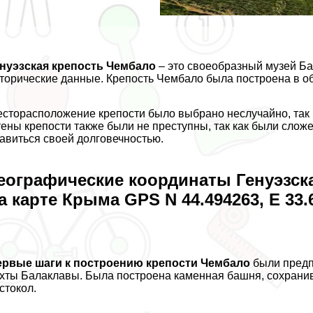
нуэзская крепость Чембало
– это своеобразный музей Ба
торические данные. Крепость Чембало была построена в об
сторасположение крепости было выбрано неслучайно, так к
ены крепости также были не преступны, так как были слож
авиться своей долговечностью.
еографические координаты Генуэзск
а карте Крыма GPS N 44.494263, E 33.
ервые шаги к построению крепости Чембало
были предпр
хты Балаклавы. Была построена каменная башня, сохрани
стокол.