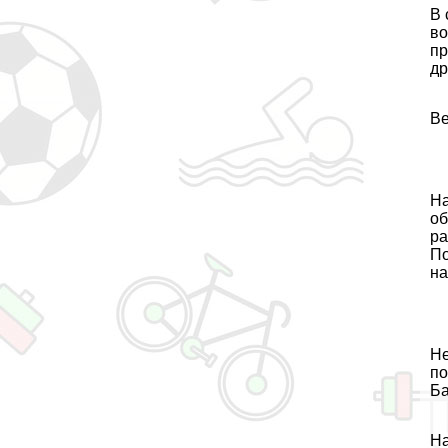
В 
во
пр
др
Ве
На
об
ра
По
на
Не
по
Ба
На