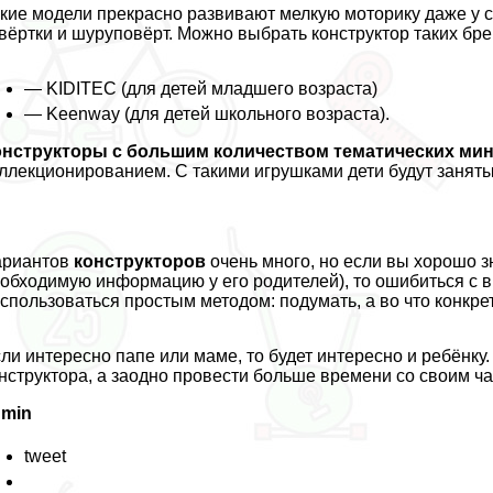
кие модели прекрасно развивают мелкую моторику даже у с
вёртки и шуруповёрт. Можно выбрать конструктор таких брен
— KIDITEC (для детей младшего возраста)
— Keenway (для детей школьного возраста).
онструкторы с большим количеством тематических ми
ллекционированием. С такими игрушками дети будут заняты 
ариантов
конструкторов
очень много, но если вы хорошо з
обходимую информацию у его родителей), то ошибиться с 
спользоваться простым методом: подумать, а во что конкре
ли интересно папе или маме, то будет интересно и ребёнку
нструктора, а заодно провести больше времени со своим ч
dmin
tweet