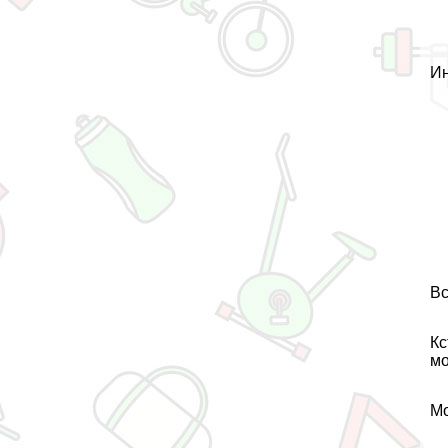
Ин
Вс
Кс
мо
Мо