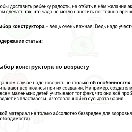
обы доставить ребёнку радость, не отбить в нём желание э
ом сделать так, что чадо не могло наносить постоянно бре
ыбор конструктора
– вещь очень важная. Ведь надо учесть
одержание статьи:
ыбор конструктора по возрасту
данном случае надо говорить не столько
об особенностях
итывают все нюансы при их создании. Например, создател
всем маленьких детей учитывают тот факт, что они всё проб
здают из пластмассы, изготовленной из сульфата бария.
кой материал не только абсолютно безвреден для здоровья,
обходимости).