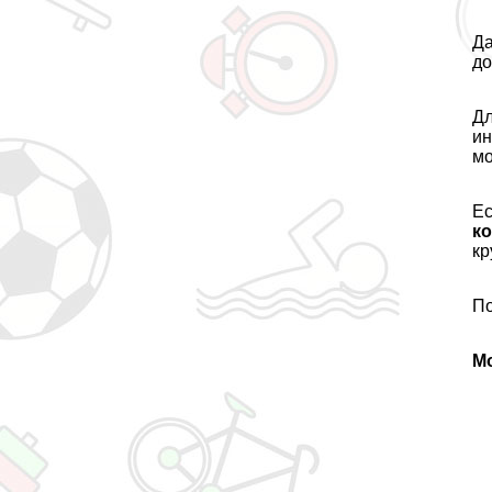
Да
до
Дл
ин
мо
Ес
к
кр
По
М