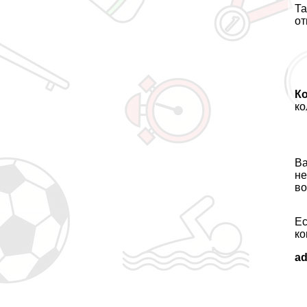
Та
от
К
ко
В
не
во
Ес
ко
a