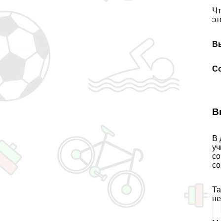
Чт
эт
В
С
В
В 
уч
со
со
Та
не