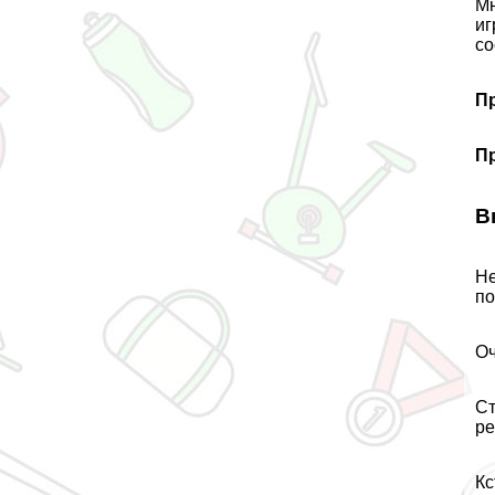
Мн
иг
со
П
П
В
Не
по
Оч
Ст
ре
Кс