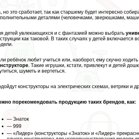
, но это сработает, так как старшему будет интересно соби
полнительными деталями (человечками, зверюшками, машин
я детей увлекающихся и с фантазией можно выбрать
унив
струкции как таковой. В таких случаях у детей включается 
дели.
ли ребёнок любит учиться или, наоборот, ему скучно ходить
онструкторе
. Такие игрушки, кстати, привлекут и детей дош
утиться, шуметь и вертеться.
дойдут конструкторы на электрических схемах, ветряки и 
ожно порекомендовать продукцию таких брендов, как:
— Знаток
— 999
— «Лидер» (конструкторы «Знаток» и «Лидер» прекрасно
одного конструктора для усовершенствования модели др