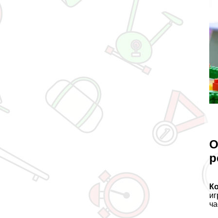
О
р
К
иг
ча