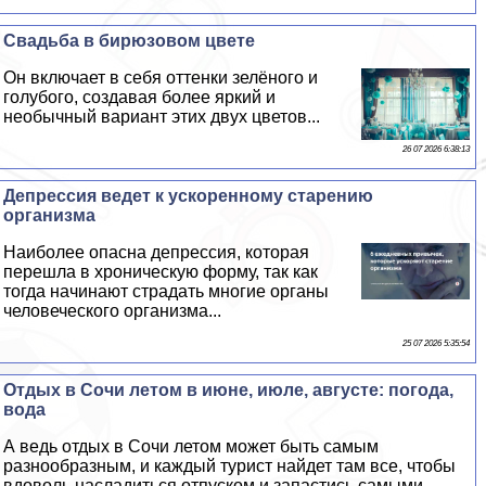
Свадьба в бирюзовом цвете
Он включает в себя оттенки зелёного и
гoлyбого, создавая более яркий и
необычный вариант этих двух цветов...
26 07 2026 6:38:13
Депрессия ведет к ускоренному старению
организма
Наиболее опасна депрессия, которая
перешла в хроническую форму, так как
тогда начинают страдать многие органы
человеческого организма...
25 07 2026 5:35:54
Отдых в Сочи летом в июне, июле, августе: погода,
вода
А ведь отдых в Сочи летом может быть самым
разнообразным, и каждый турист найдет там все, чтобы
вдоволь насладиться отпуском и запастись самыми