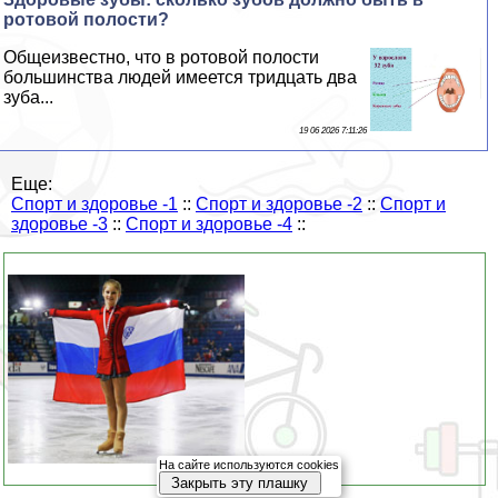
ротовой полости?
Общеизвестно, что в ротовой полости
большинства людей имеется тридцать два
зуба...
19 06 2026 7:11:26
Еще:
Спорт и здоровье -1
::
Спорт и здоровье -2
::
Спорт и
здоровье -3
::
Спорт и здоровье -4
::
На сайте используются cookies
Закрыть эту плашку