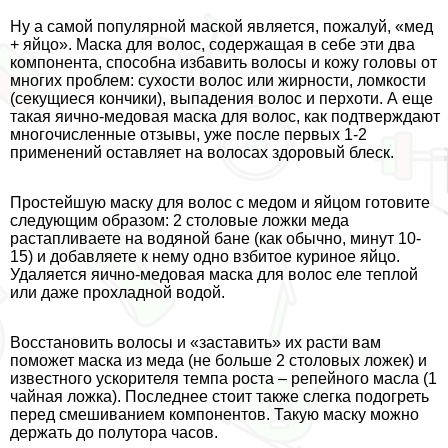
Ну а самой популярной маской является, пожалуй, «мед
+ яйцо». Маска для волос, содержащая в себе эти два
компонента, способна избавить волосы и кожу головы от
многих проблем: сухости волос или жирности, ломкости
(секущиеся кончики), выпадения волос и перхоти. А еще
такая яично-медовая маска для волос, как подтверждают
многочисленные отзывы, уже после первых 1-2
применений оставляет на волосах здоровый блеск.
Простейшую маску для волос с медом и яйцом готовите
следующим образом: 2 столовые ложки меда
растапливаете на водяной бане (как обычно, минут 10-
15) и добавляете к нему одно взбитое куриное яйцо.
Удаляется яично-медовая маска для волос еле теплой
или даже прохладной водой.
Восстановить волосы и «заставить» их расти вам
поможет маска из меда (не больше 2 столовых ложек) и
известного ускорителя темпа роста – репейного масла (1
чайная ложка). Последнее стоит также слегка подогреть
перед смешиванием компонентов. Такую маску можно
держать до полутора часов.