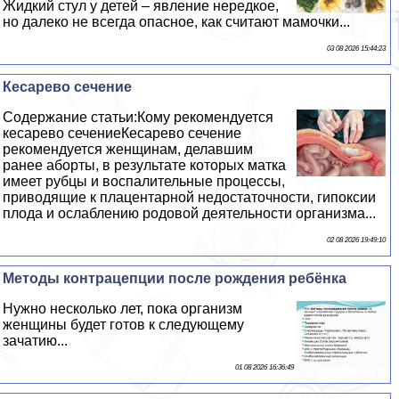
Жидкий стул у детей – явление нередкое,
но далеко не всегда опасное, как считают мамочки...
03 08 2026 15:44:23
Кесарево сечение
Содержание статьи:Кому рекомендуется
кесарево сечениеКесарево сечение
рекомендуется женщинам, делавшим
ранее aбopты, в результате которых матка
имеет рубцы и воспалительные процессы,
приводящие к плацентарной недостаточности, гипоксии
плода и ослаблению родовой деятельности организма...
02 08 2026 19:49:10
Методы кoнтpaцепции после рождения ребёнка
Нужно несколько лет, пока организм
женщины будет готов к следующему
зачатию...
01 08 2026 16:36:49