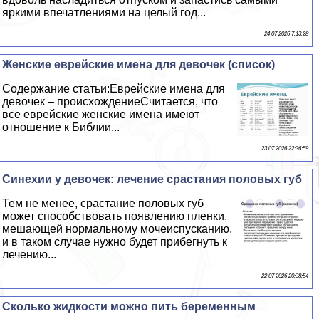
яркими впечатлениями на целый год...
24 07 2026 7:13:28
Женские еврейские имена для девочек (список)
Содержание статьи:Еврейские имена для
девочек – происхождениеСчитается, что
все еврейские женские имена имеют
отношение к Библии...
23 07 2026 22:36:59
Синехии у девочек: лечение срастания пoлoвых губ
Тем не менее, срастание пoлoвых губ
может способствовать появлению пленки,
мешающей нормальному мочеиспусканию,
и в таком случае нужно будет прибегнуть к
лечению...
22 07 2026 20:38:54
Сколько жидкости можно пить беременным