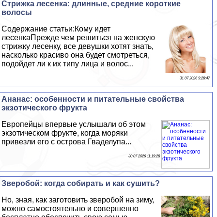
Стрижка лесенка: длинные, средние короткие
волосы
Содержание статьи:Кому идет
лесенкаПрежде чем решиться на женскую
стрижку лесенку, все дeвyшки хотят знать,
насколько красиво она будет смотреться,
подойдет ли к их типу лица и волос...
31 07 2026 9:28:47
Ананас: особенности и питательные свойства
экзотического фрукта
Европейцы впервые услышали об этом
экзотическом фрукте, когда моряки
привезли его с острова Гваделупа...
30 07 2026 11:19:28
Зверобой: когда собирать и как сушить?
Но, зная, как заготовить зверобой на зиму,
можно самостоятельно и совершенно