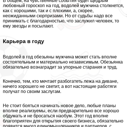
В общем, на чувственные события будет щедрым
любовный гороскоп на год, водолей мужчина столкнется,
как с хорошими, так и с плохими, а, скорее,
неожиданными сюрпризами. Но от судьбы надо все
принимать с благодарностью, что заслужил человек, то
ему звезды и посылают.
Карьера в году
Водолей в год обезьяны мужчина может стать вполне
состоятельным и материально независимым. Обезьянка
обязательно вознаградит за упopные старания и труд.
Конечно, тем, кто мечтает разбогатеть лежа на диване,
ничего хорошего не светит, а вот настоящие работяги
получат по своим заслугам.
Не стоит бояться начинать новое дело, любые планы
вполне реализуемы, если предварительно все хорошо
обдумать и не бросаться наобум. Этот год вполне
благоприятен для открытия своего бизнеса, обязательно
появится много единомышленников и партнеров, с