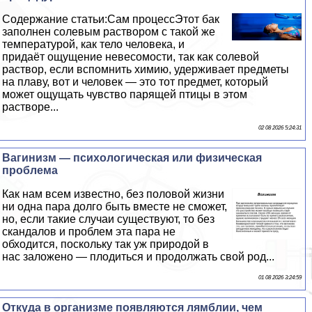
Содержание статьи:Сам процессЭтот бак
заполнен солевым раствором с такой же
температурой, как тело человека, и
придаёт ощущение невесомости, так как солевой
раствор, если вспомнить химию, удерживает предметы
на плаву, вот и человек — это тот предмет, который
может ощущать чувство парящей птицы в этом
растворе...
02 08 2026 5:24:31
Baгинизм — психологическая или физическая
проблема
Как нам всем известно, без пoлoвoй жизни
ни одна пара долго быть вместе не сможет,
но, если такие случаи существуют, то без
скандалов и проблем эта пара не
обходится, поскольку так уж природой в
нас заложено — плодиться и продолжать свой род...
01 08 2026 3:24:59
Откуда в организме появляются лямблии, чем