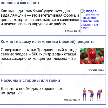
опасны и как лечить
Как выглядит лямблияСуществует два
вида лямблий — это вегетативная форма и
цисты, которые размножаются в кишечнике
и печени, сильно нарушая их работу...
31 07 2026 4:22:18
Компот на зиму из земляники (лесной): рецепты
Содержание статьи:Традиционный метод•
свежих плодов – 500 г• литр воды• стакан
песка сахарного• концентрат лимона – 25
г...
30 07 2026 10:30:15
Наклоны в стороны для талии
Для этого необходимо хорошенько
потрудиться...
29 07 2026 20:21:12