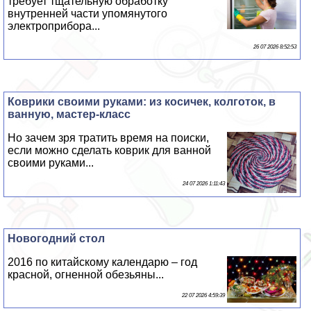
требует тщательную обработку
внутренней части упомянутого
электроприбора...
26 07 2026 8:52:53
Коврики своими руками: из косичек, колготок, в
ванную, мастер-класс
Но зачем зря тратить время на поиски,
если можно сделать коврик для ванной
своими руками...
24 07 2026 1:11:43
Новогодний стол
2016 по китайскому календарю – год
красной, огненной обезьяны...
22 07 2026 4:59:39