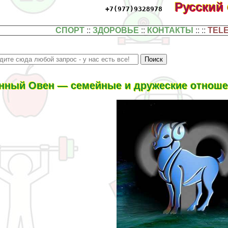
Русский
+7(977)9328978
СПОРТ
::
ЗДОРОВЬЕ
::
КОНТАКТЫ
:: ::
TEL
нный Овен — семейные и дружеские отноше