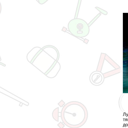
Лу
тя
до