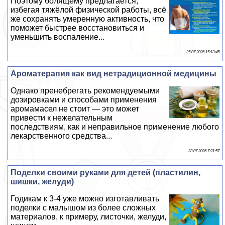
Поэтому болящему предлагается,
избегая тяжёлой физической работы, всё
же сохранять умеренную активность, что
поможет быстрее восстановиться и
уменьшить воспаление...
25 07 2026 15:13:45
Ароматерапия как вид нетрадиционной медицины
Однако пренебрегать рекомендуемыми
дозировками и способами применения
аромамасел не стоит — это может
привести к нежелательным
последствиям, как и неправильное применение любого
лекарственного средства...
23 07 2026 7:21:57
Поделки своими руками для детей (пластилин,
шишки, желуди)
Годикам к 3-4 уже можно изготавливать
поделки с малышом из более сложных
материалов, к примеру, листочки, желуди,