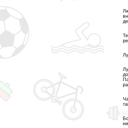
Лю
вн
де
Те
ре
Лу
Лу
до
Па
ра
Ча
та
Бо
ни