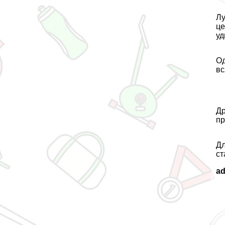
Лу
це
уд
Од
вс
Др
пр
Дл
ст
a