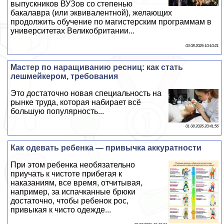
выпускников ВУЗов со степенью
бакалавра (или эквивалентной), желающих
продолжить обучение по магистерским программам в
университетах Великобритании...
03 08 2026 10:10:21
Мастер по наращиванию ресниц: как стать
лешмейкером, требования
Это достаточно новая специальность на
рынке труда, которая набирает всё
большую популярность...
01 08 2026 20:41:56
Как одевать ребенка — привычка аккуратности
При этом ребенка необязательно
приучать к чистоте прибегая к
наказаниям, все время, отчитывая,
например, за испачканные брюки
достаточно, чтобы ребенок рос,
привыкая к чисто одежде...