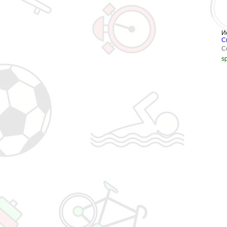
И
С
С
s