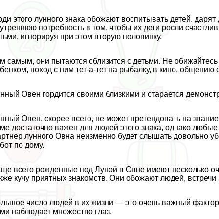
ди этого лунного знака обожают воспитывать детей, дарят 
утреннюю потребность в том, чтобы их дети росли счастли
тьми, игнорируя при этом вторую половинку.
м самым, они пытаются сблизится с детьми. Не обижайтесь
бенком, поход с ним тет-а-тет на рыбалку, в кино, общению 
нный Овен гордится своими близкими и старается демонст
нный Овен, скорее всего, не может претендовать на звание
ме достаточно важен для людей этого знака, однако любые
ртнер лунного Овна неизменно будет слышать довольно уб
бот по дому.
ще всего рожденные под Луной в Овне имеют несколько оче
кже кучу приятных знакомств. Они обожают людей, встречи
льшое число людей в их жизни — это очень важный фактор д
ми наблюдает множество глаз.