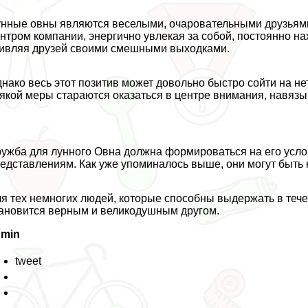
нные овны являются веселыми, очаровательными друзьями,
нтром компании, энергично увлекая за собой, постоянно н
ивляя друзей своими смешными выходками.
нако весь этот позитив может довольно быстро сойти на нет
якой меры стараются оказаться в центре внимания, навяз
ужба для лунного Овна должна формироваться на его усло
едставлениям. Как уже упоминалось выше, они могут быть
я тех немногих людей, которые способны выдержать в теч
ановится верным и великодушным другом.
dmin
tweet