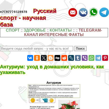
Русский
+7(977)9328978
спорт - научная
база
СПОРТ
::
ЗДОРОВЬЕ
::
КОНТАКТЫ
:: ::
TELEGRAM-
КАНАЛ ИНТЕРЕСНЫЕ ФАКТЫ
Антуриум: уход в домашних условиях, как
ухаживать