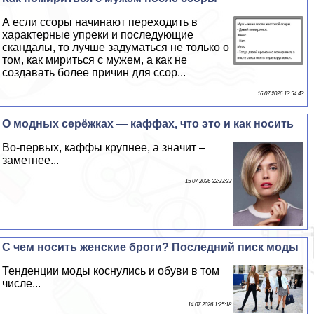
А если ссоры начинают переходить в
хаpaктерные упреки и последующие
скандалы, то лучше задуматься не только о
том, как мириться с мужем, а как не
создавать более причин для ссор...
16 07 2026 13:54:43
О модных серёжках — каффах, что это и как носить
Во-первых, каффы крупнее, а значит –
заметнее...
15 07 2026 22:33:23
С чем носить женские броги? Последний писк моды
Тенденции моды коснулись и обуви в том
числе...
14 07 2026 1:25:18