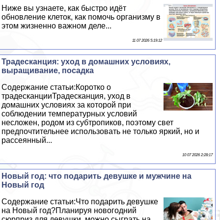
Ниже вы узнаете, как быстро идёт
обновление клеток, как помочь организму в
этом жизненно важном деле...
11 07 2026 5:19:12
Традесканция: уход в домашних условиях,
выращивание, посадка
Содержание статьи:Коротко о
традесканцииТрадесканция, уход в
домашних условиях за которой при
соблюдении температурных условий
несложен, родом из субтропиков, поэтому свет
предпочтительнее использовать не только яркий, но и
рассеянный...
10 07 2026 2:28:17
Новый год: что подарить дeвyшке и мужчине на
Новый год
Содержание статьи:Что подарить дeвyшке
на Новый год?Планируя новогодний
сюрприз для дeвyшки, можно сыграть на