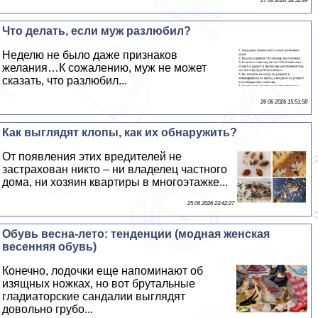
27 06 2026 18:52:49
Что делать, если муж разлюбил?
Неделю не было даже признаков
желания…К сожалению, муж не может
сказать, что разлюбил...
26 06 2026 15:51:58
Как выглядят клопы, как их обнаружить?
От появления этих вредителей не
застрахован никто – ни владелец частного
дома, ни хозяин квартиры в многоэтажке...
25 06 2026 23:42:27
Обувь весна-лето: тенденции (модная женская
весенняя обувь)
Конечно, лодочки еще напоминают об
изящных ножках, но вот брутальные
гладиаторские сандалии выглядят
довольно грубо...