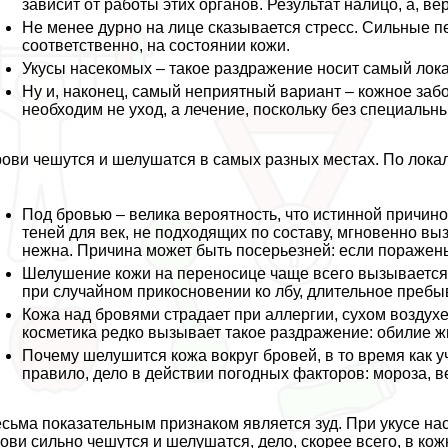
зависит от работы этих органов. Результат налицо, а, в
Не менее дурно на лице сказывается стресс. Сильные п
соответственно, на состоянии кожи.
Укусы насекомых – такое раздражение носит самый лока
Ну и, наконец, самый неприятный вариант – кожное заб
необходим не уход, а лечение, поскольку без специальны
ови чешутся и шелушатся в самых разных местах. По лока
Под бровью – велика вероятность, что истинной причин
теней для век, не подходящих по составу, мгновенно выз
нежна. Причина может быть посерьезней: если поражены
Шелушение кожи на переносице чаще всего вызываетс
при случайном прикосновении ко лбу, длительное пребыв
Кожа над бровями страдает при аллергии, сухом воздухе
косметика редко вызывает такое раздражение: обилие 
Почему шелушится кожа вокруг бровей, в то время как 
правило, дело в действии погодных факторов: мороза, в
сьма показательным признаком является зуд. При укусе на
ови сильно чешутся и шелушатся, дело, скорее всего, в ко