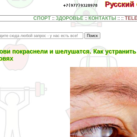
Русский
+7(977)9328978
СПОРТ
::
ЗДОРОВЬЕ
::
КОНТАКТЫ
:: ::
TEL
ови покраснели и шелушатся. Как устранит
овях