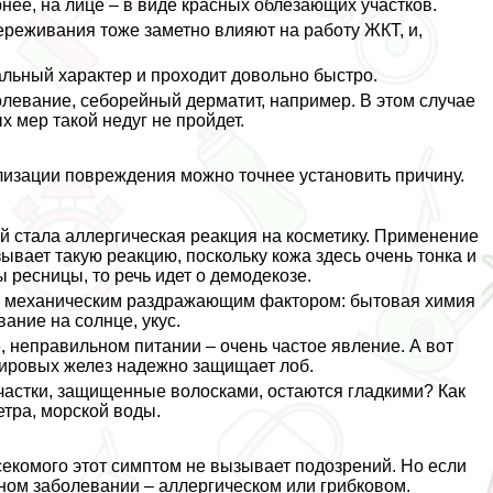
ернее, на лице – в виде красных облезающих участков.
ереживания тоже заметно влияют на работу ЖКТ, и,
льный хаpaктер и проходит довольно быстро.
олевание, себорейный дерматит, например. В этом случае
х мер такой недуг не пройдет.
лизации повреждения можно точнее установить причину.
ой стала аллергическая реакция на косметику. Применение
ывает такую реакцию, поскольку кожа здесь очень тонка и
 ресницы, то речь идет о демодекозе.
я механическим раздражающим фактором: бытовая химия
ание на солнце, укус.
, неправильном питании – очень частое явление. А вот
жировых желез надежно защищает лоб.
участки, защищенные волосками, остаются гладкими? Как
етра, морской воды.
секомого этот симптом не вызывает подозрений. Но если
жном заболевании – аллергическом или грибковом.