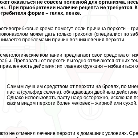
жет оказаться не совсем полезной для организма, нес
нь. При приобретении наличие рецепта не требуется.
требителя форме – гелях, пенке.
отивогрибковые крема помогут, если причина перхоти – гр
токоназолом может дать только трихолог (специалист по за
нимается проблемами причин возникновения перхоти.
сметологические компании предлагают свои средства от из
paбы. Препараты от перхоти выгодно отличаются от них тем
правленность действия; их главная функция – избавиться о
Самым лучшим средством от перхоти на бровях, по мне
паста (сульфид селена), обладающая двойным действи
Однако использовать пасту надо осторожно, исключая по
каким видом перхоти болен человек – жирной или сухой.
кто не отменял лечение перхоти в домашних условиях. Ср