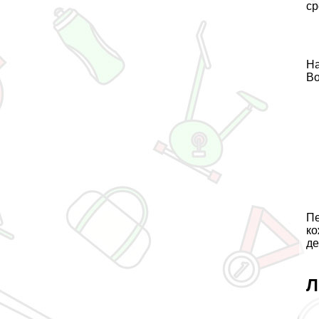
ср
На
Во
Пе
ко
де
Л