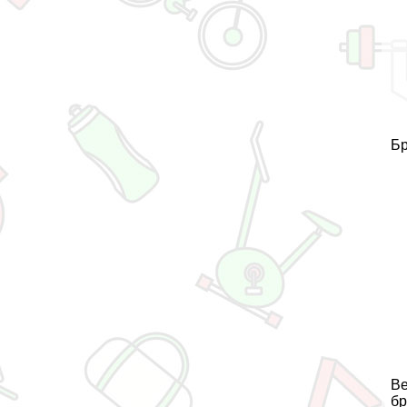
Бр
Ве
бр