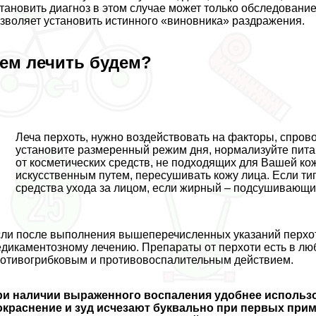
тановить диагноз в этом случае может только обследование
зволяет установить истинного «виновника» раздражения.
ем лечить будем?
Леча перхоть, нужно воздействовать на факторы, спро
установите размеренный режим дня, нормализуйте пита
от косметических средств, не подходящих для Вашей кож
искусственным путем, пересушивать кожу лица. Если т
средства ухода за лицом, если жирный – подсушивающи
ли после выполнения вышеперечисленных указаний перхоть
дикаментозному лечению. Препараты от перхоти есть в любо
отивогрибковым и противовоспалительным действием.
ри наличии выраженного воспаления удобнее использо
окраснение и зуд исчезают буквально при первых при