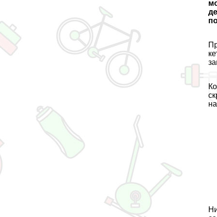
мо
де
по
Пр
ке
за
Ко
ск
на
Ни