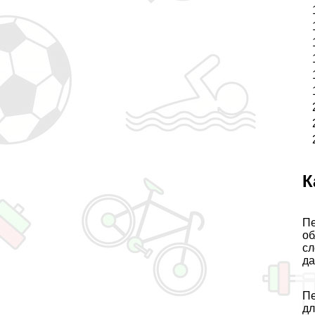
К
Пе
об
сл
да
Пе
дл