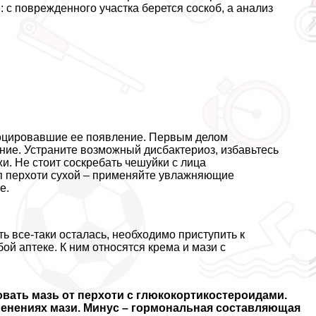
: с поврежденного участка берется соскоб, а анализ
воцировавшие ее появление. Первым делом
ние. Устраните возможный дисбактериоз, избавьтесь
и. Не стоит соскрeбaть чешуйки с лица
ип перхоти сухой – применяйте увлажняющие
е.
 все-таки осталась, необходимо приступить к
й аптеке. К ним относятся крема и мази с
вать мазь от перхоти с глюкокортикостероидами.
менениях мази. Минус – гормональная составляющая