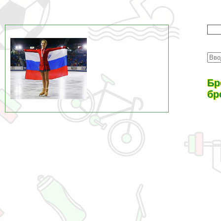
Бр
бр