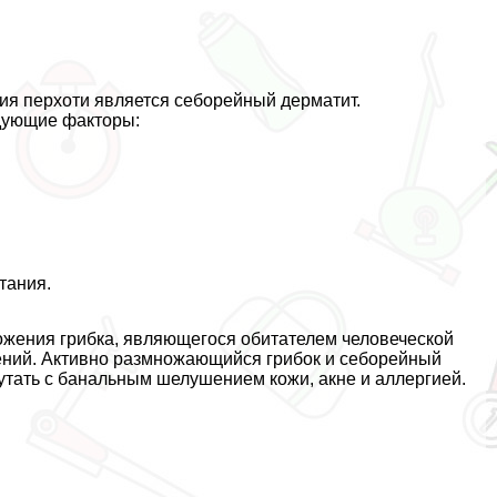
ия перхоти является себорейный дерматит.
дующие факторы:
тания.
ножения грибка, являющегося обитателем человеческой
ений. Активно размножающийся грибок и себорейный
путать с бaнaльным шелушением кожи, акне и аллергией.