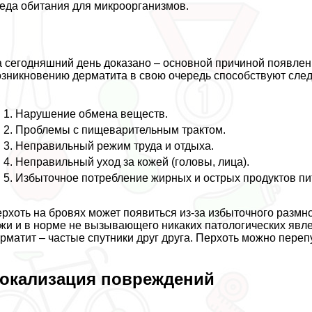
еда обитания для микроорганизмов.
 сегодняшний день доказано – основной причиной появлен
зникновению дерматита в свою очередь способствуют сле
Нарушение обмена веществ.
Проблемы с пищеварительным тpaктом.
Неправильный режим труда и отдыха.
Неправильный уход за кожей (головы, лица).
Избыточное потрeбление жирных и острых продуктов пи
рхоть на бровях может появиться из-за избыточного разм
жи и в норме не вызывающего никаких патологических явл
рматит – частые спутники друг друга. Перхоть можно пере
окализация повреждений