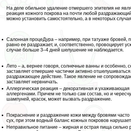
На деле обильное удаление отмершего эпителия не явля
реакция кожного покрова на почти любой раздражающи
можно установить самостоятельно, а в некоторых случа
Салонная процеДypa – например, при татуаже бровей, п
равно ее раздражает, и, соответственно, провоцирует 
случае больше 3–4 дней шелушение не наблюдается.
Лето – а, вернее говоря, солнечные ванны и особенно, с
заставляет отмершие частички активно отшелушиваться.
раздражающее действие. Такое явление не сопровождае
заставляет нервничать.
Аллергическая реакция – декоративная и ухаживающая
аллергенами. Причем не только сам состав, но и чересч
шампуней, красок, может вызвать раздражение.
Покраснение и раздражение кожи между бровями часто 
сух, при этом водный баланс кожных покровов нарушает
Неправильное питание – жирная и острая пища сильно р