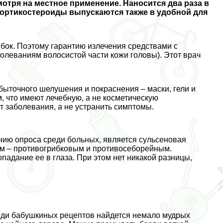
мотря на местное применение. Наносится два раза в
 Кортикостероиды выпускаются также в удобной для
ибок. Поэтому гарантию излечения средствами с
болеваниям волосистой части кожи головы). Этот врач
быточного шелушения и покраснения – маски, гели и
, что имеют лечебную, а не косметическую
т заболевания, а не устранить симптомы.
нию опроса среди больных, является сульсеновая
ем – противогрибковым и противосеборейным.
падание ее в глаза. При этом нет никакой разницы,
еди бабушкиных рецептов найдется немало мудрых