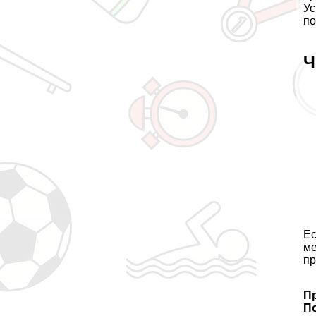
Ус
по
Ч
Ес
ме
пр
П
П