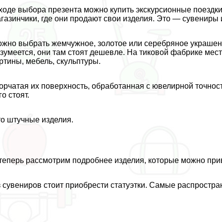
ходе выбора презента можно купить экскурсионные поездк
газинчики, где они продают свои изделия. Это — сувениры 
жно выбрать жемчужное, золотое или серебряное украшение
зумеется, они там стоят дешевле. На тиковой фабрике ме
ртины, мебель, скульптуры.
орчатая их поверхность, обработанная с ювелирной точност
го стоят.
о штучные изделия.
теперь рассмотрим подробнее изделия, которые можно прив
 сувениров стоит приобрести статуэтки. Самые распростра