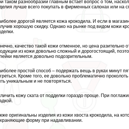
и таком разнообразии главным встает вопрос о том, наско
делия лучше всего покупать в фирменных салонах или на 
иболее дорогой является кожа крокодила. И если в магази
лучив хорошую скидку. Однако на рынке под видом кожи кр
делки.
нечно, качество такой кожи отменное, но цена разительно о
одукции из кожи довольно сложный и дорогостоящий, поэто
пейки является довольно подозрительным.
иболее простой способ – подержать вещь в руках минут пя
греться. Кроме того, ее довольно проблематично проколоть
ть уникальным и не повторяться.
личить кожу ската от подделки гораздо проще. При поглажи
адкой.
кже оригинальны изделия из кожи хвоста крокодила, на кот
храняющие форму при надавливании.