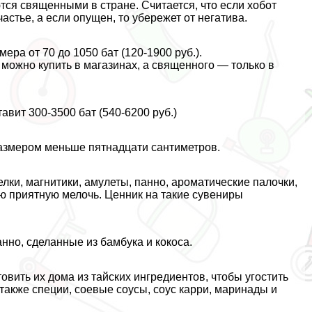
тся священными в стране. Считается, что если хобот
астье, а если опущен, то убережет от негатива.
ера от 70 до 1050 бат (120-1900 руб.).
 можно купить в магазинах, а священного — только в
вит 300-3500 бат (540-6200 руб.)
размером меньше пятнадцати сантиметров.
елки, магнитики, амулеты, панно, ароматические палочки,
ую приятную мелочь. Ценник на такие сувениры
но, сделанные из бамбука и кокоса.
овить их дома из тайских ингредиентов, чтобы угостить
 также специи, соевые соусы, соус карри, маринады и