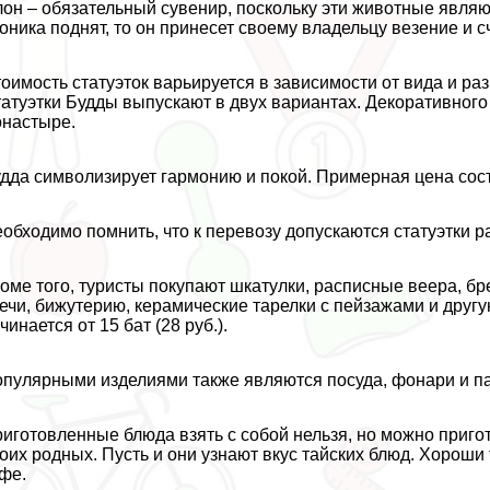
он – обязательный сувенир, поскольку эти животные являю
оника поднят, то он принесет своему владельцу везение и сч
оимость статуэток варьируется в зависимости от вида и разм
атуэтки Будды выпускают в двух вариантах. Декоративного
настыре.
дда символизирует гармонию и покой. Примерная цена соста
обходимо помнить, что к перевозу допускаются статуэтки 
оме того, туристы покупают шкатулки, расписные веера, бр
ечи, бижутерию, керамические тарелки с пейзажами и друг
чинается от 15 бат (28 руб.).
пулярными изделиями также являются посуда, фонари и пан
иготовленные блюда взять с собой нельзя, но можно пригот
оих родных. Пусть и они узнают вкус тайских блюд. Хороши
фе.