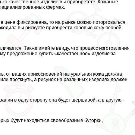
лько качественное изделие вы приобретете. Кожаные
специализированных фермах.
не цена фиксирована, то на рынке можно поторговаться,
окодила вы рискуете приобрести коровью кожу особой
тличается. Также имейте ввиду, что процесс изготовления
му предложение купить «качественное» изделие за
ть, от ваших прикосновений натуральная кожа должна
 или проткнуть, а рисунок на различных изделиях должен
вании в одну сторону она будет шершавой, а в другую –
орых будут находиться своеобразные бугорки,