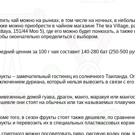
пить чай можно на рынках, в том числе на ночных, в небол
кже можно приобрести в чайном магазине The tea Village, р
ttaya, 151/44 Moo 5), где его можно будет понюхать, а так
обы окончательно определиться с выбором.
едний ценник за 100 г чая составит 140-280 бат (250-500 руб
укты – замечательный гостинец из солнечного Таиланда. Ог
ключением дуриана, который нельзя вывозить в связи с ег
ивезенные домой гуава, драгон, манго, маpaкуя или манго
шевле они стоят на обычных или так называемых плавучих 
оме того, в сезон фрукты стоят также дешевле, по сравнен
укты и перевозить их в специальных пластмассовых корзин
 спиртного можно посоветовать пиво, рисовую водку, ром, 