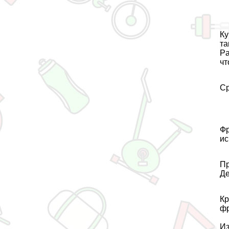
Ку
та
Pa
чт
Ср
Фр
ис
Пр
Де
Кр
фр
Из