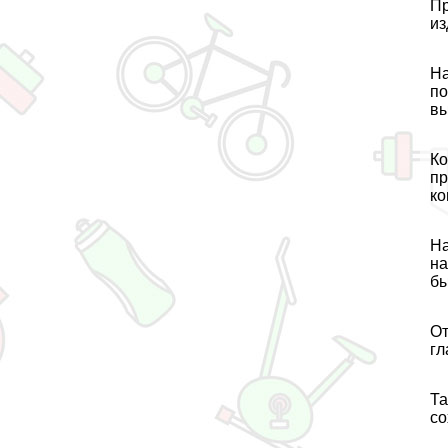
Пр
из
На
по
вы
Ко
пр
ко
На
на
бы
От
гл
Та
со