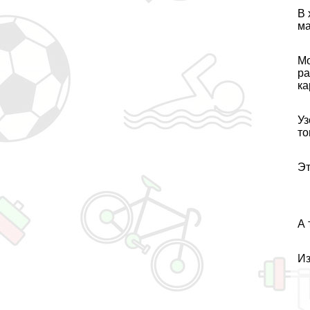
В 
ма
Мо
ра
ка
Уз
то
Эт
А 
Из