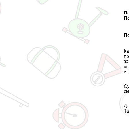
П
По
П
Ка
пр
за
ко
и 
Су
ск
Дл
Та