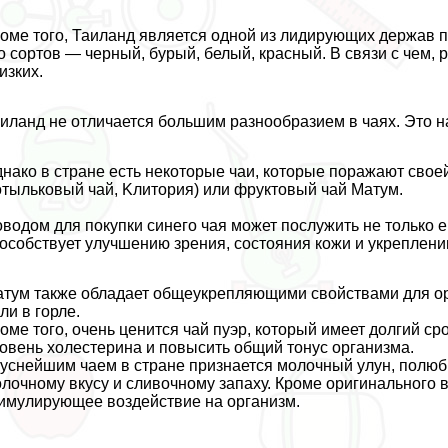
оме того, Таиланд является одной из лидирующих держав п
о сортов — черный, бурый, белый, красный. В связи с чем,
изких.
иланд не отличается большим разнообразием в чаях. Это н
нако в стране есть некоторые чаи, которые поражают своей
тыльковый чай, Kлитopия) или фруктовый чай Матум.
водом для покупки синего чая может послужить не только ег
особствует улучшению зрения, состояния кожи и укреплени
тум также обладает общеукрепляющими свойствами для орг
ли в горле.
оме того, очень ценится чай пуэр, который имеет долгий ср
овень холестерина и повысить общий тонус организма.
уснейшим чаем в стране признается молочный улун, полюб
лочному вкусу и сливочному запаху. Кроме оригинального 
имулирующее воздействие на организм.