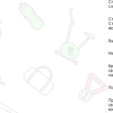
Сл
сл
Ст
Ст
мо
Бу
Не
Кр
св
на
По
Пр
св
ко