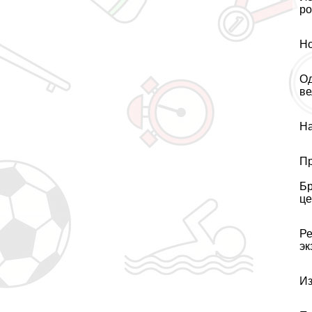
ро
Но
Од
ве
На
Пр
Бр
це
Ре
эк
Из