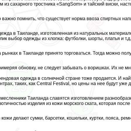
м из сахарного тростника «SangSom» и тайский виски, наст
 важно помнить, что существует норма ввоза спиртных напи
ежда в Таиланде, изготовленная из натуральных материалов
лик выбор одежды из хлопка: футболки, шорты, платья и т.
 рынках в Таиланде принято торговаться. Тогда можно полу
имеряя обновку, не следует забывать о воришках. Их не мно
ендовая одежда в солнечной стране тоже продается. И на
нтрах, таких, как Central Festival, но цены на нее будут уже
месленники Таиланда славятся изготовлением разнообразн
зотичностью изделия из кожи морского ската, которая после
 кожи делают сумки, барсетки, кошельки, куртки, пояса, рем