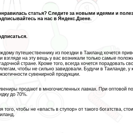
онравилась статья
? Следите за новыми идеями и поле
дписывайтесь на нас в Яндекс.Дзене.
одписаться.
ждому путешественнику из поездки в Таиланд хочется прив
и взгляде на эту вещь у вас возникали только самые поло
гадочной стране. Кроме того, всегда хочется порадовать с
ллегам, чтобы не сильно завидовали. Будучи в Таиланде, у 
экзотичности сувенирной продукции.
вениры продают в многочисленных лавках. При оптовой по
идку до 70%.
я того, чтобы не «впасть в ступор» от такого богатства, ст
иланд.