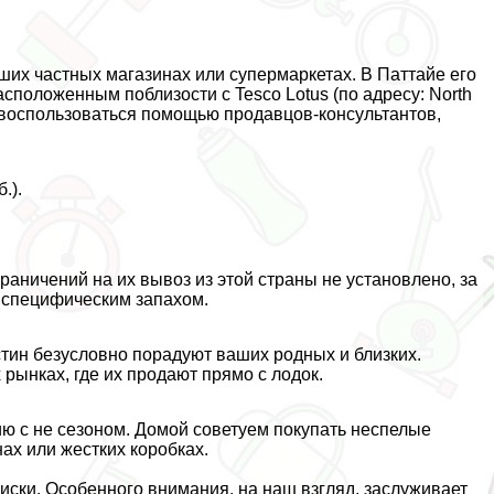
ьших частных магазинах или супермаркетах. В Паттайе его
асположенным поблизости с Tesco Lotus (по адресу: North
же воспользоваться помощью продавцов-консультантов,
.).
раничений на их вывоз из этой страны не установлено, за
о специфическим запахом.
стин безусловно порадуют ваших родных и близких.
рынках, где их продают прямо с лодок.
ию с не сезоном. Домой советуем покупать неспелые
ах или жестких коробках.
виски. Особенного внимания, на наш взгляд, заслуживает