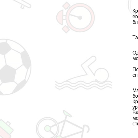
Кр
ег
бл
Та
Од
мо
По
сп
Ма
бо
Кр
ур
Вк
мо
ст