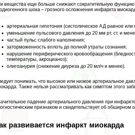
и вещества еще больше снижают сократительную функцию с
рдиогенного шока – грозного осложнения инфаркта миокард
артериальная гипотония (систолическое АД равное или ме
уменьшение пульсового давления до 20 мм рт. ст. и мене
частый пульс слабого наполнения;
заторможенность вплоть до полной утраты сознания;
нарушение периферического кровообращения (бледност
температуры, акроцианоз);
олигоанурия (снижение диуреза до 20 мл/ч и менее).
едует понимать, что высокое или низкое артериальное дав
окарда. Также нельзя рассматривать как симптом этого за
ачительное падение артериального давления при инфаркт
огностическим признаком и свидетельствует об обширном о
ак развивается инфаркт миокарда