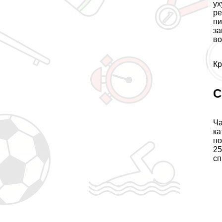
ух
ре
пи
за
во
Кр
С
Ча
ка
по
25
сп