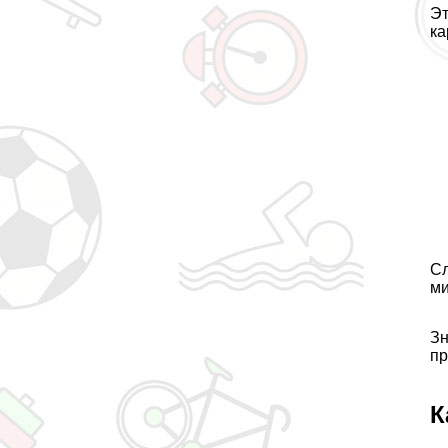
Эт
ка
Сл
ми
Зн
пр
К