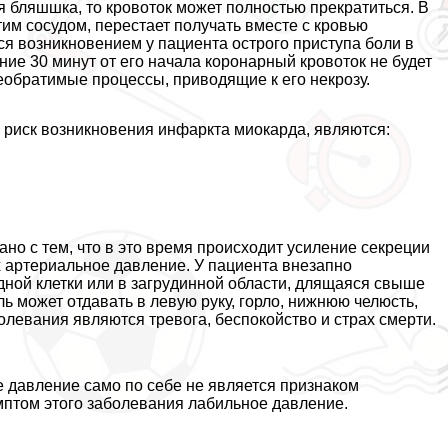
я бляшшка, то кровоток может полностью прекратиться. В
им сосудом, перестает получать вместе с кровью
ся возникновением у пациента острого приступа боли в
ение 30 минут от его начала коронарный кровоток не будет
еобратимые процессы, приводящие к его некрозу.
риск возникновения инфаркта миокарда, являются:
ано с тем, что в это время происходит усиление секреции
 артериальное давление. У пациента внезапно
дной клетки или в загpyдинной области, длящаяся свыше
ь может отдавать в левую руку, горло, нижнюю челюсть,
олевания являются тревога, беспокойство и страх cмepти.
е давление само по себе не является признаком
мптом этого заболевания лабильное давление.