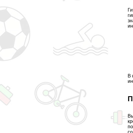
Ги
ги
зн
ин
В 
ин
П
Вы
кр
по
со