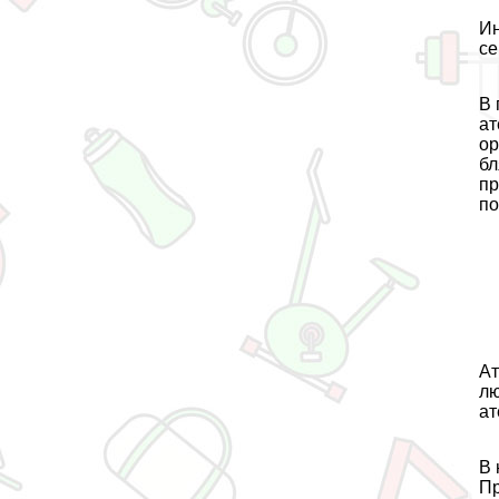
Ин
се
В 
ат
ор
бл
пр
по
Ат
лю
ат
В 
Пр