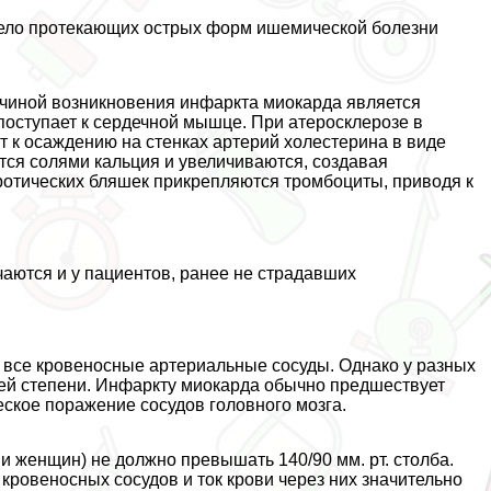
жело протекающих острых форм ишемической болезни
чиной возникновения инфаркта миокарда является
 поступает к сердечной мышце. При атеросклерозе в
 к осаждению на стенках артерий холестерина в виде
ся солями кальция и увеличиваются, создавая
еротических бляшек прикрепляются тромбоциты, приводя к
аются и у пациентов, ранее не страдавших
е все кровеносные артериальные сосуды. Однако у разных
й степени. Инфаркту миокарда обычно предшествует
еское поражение сосудов головного мозга.
и женщин) не должно превышать 140/90 мм. рт. столба.
кровеносных сосудов и ток крови через них значительно