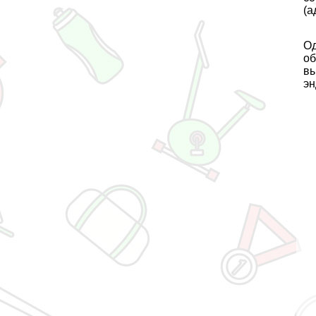
(а
Од
об
вы
эн