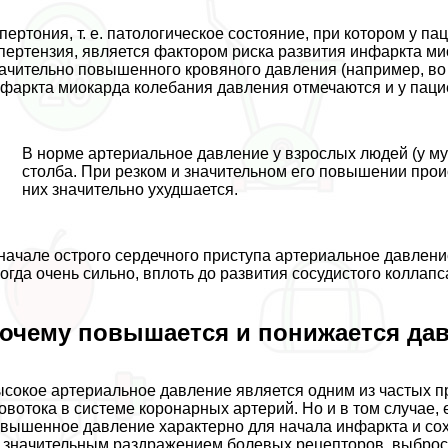
пертония, т. е. патологическое состояние, при котором у п
пертензия, является фактором риска развития инфаркта ми
ачительно повышенного кровяного давления (например, во 
фаркта миокарда колебания давления отмечаются и у паци
В норме артериальное давление у взрослых людей (у му
столба. При резком и значительном его повышении прои
них значительно ухудшается.
начале острого сердечного приступа артериальное давление
огда очень сильно, вплоть до развития сосудистого коллапс
очему повышается и понижается да
сокое артериальное давление является одним из частых 
овотока в системе коронарных артерий. Но и в том случае,
вышенное давление хаpaктерно для начала инфаркта и сох
 значительным раздражением болевых рецепторов, выброс