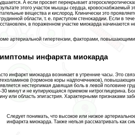
удшается. А если просвет перекрывает атеросклеротическа
зультате этого участок мышцы сердца, кровоснабжаемый эт
тательные вещества и кислород. Клинически это проявляет
гpyдинной области, т. е. приступом стенокардии. Если в теч
сстановлен, в пораженном участке миокарда начинаются н
оме артериальной гипертензии, факторами, повышающими 
имптомы инфаркта миокарда
сто инфаркт миокарда возникает в утренние часы. Это связ
техоламинов (гормонов коры надпочечников), повышающих
является нестерпимая давящая боль в левой половине гру
-30 минут и не купирующаяся приемом нитроглицерина. Бол
ину или область эпигастрия. Хаpaктерными признаками заб
Следует понимать, что высокое или низкое артериально
инфаркта миокарда. Также нельзя рассматривать как си