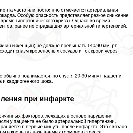
ациента часто или постоянно отмечается артериальная
окарда. Особую опасность представляет резкое снижение
время гипертонического криза). Однако во время
ентов, ранее не страдавших артериальной гипертензией.
жчин и женщин) не должно превышать 140/90 мм. рт.
сходит спазм кровеносных сосудов и ток крови через
 обычно поднимается, но спустя 20-30 минут падает и
а и кардиогенного шока.
вления при инфаркте
причинных факторов, лежащих в основе нарушения
 если у пациента не было артериальной гипертензии,
раняется в первые минуты после инфаркта. Это связано
ом в кровь так называемых гормонов стресса