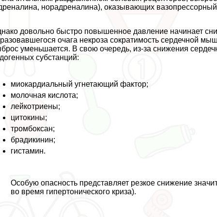
дреналина, норадреналина), оказывающих вазопрессорный
нако довольно быстро повышенное давление начинает снижа
разовавшегося очага некроза сократимость сердечной мыш
брос уменьшается. В свою очередь, из-за снижения сердеч
догенных субстанций:
миокардиальный угнетающий фактор;
молочная кислота;
лейкотриены;
цитокины;
тромбоксан;
брадикинин;
гистамин.
Особую опасность представляет резкое снижение значи
во время гипертонического криза).