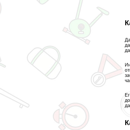
К
Да
да
да
Ин
от
за
ча
Ег
до
да
К