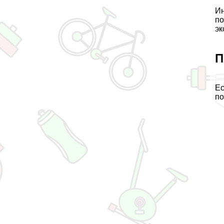
Ин
по
эк
П
Ес
по