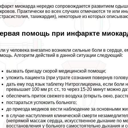
фаркт миокарда нередко сопровождается развитием одышк
кровов. Пpaктически во всех случаях отмечаются те или и
страсистолия, тахикардия), некоторые из которых описыва
ервая помощь при инфаркте миокар
ли у человека внезапно возникли сильные боли в сердце, 
мощь. Алгоритм действий в данной ситуации следующий:
вызвать бригаду скорой медицинской помощи;
уложить пациента (при утрате сознания повернув голову
дать ему под язык таблетку Нитроглицерина, если боли 
превышает 100 мм рт. ст., то через 15-20 минут можно да
обеспечить приток свежего воздуха (открыть окно, расст
постараться успокоить больного;
до приезда медиков вести наблюдение за основными жи
в случае наступления клинической cмepти незамедлите
(непрямой массаж сердца, искусственное дыхание по мет
восстановления у больного самостоятельно дыхания и с