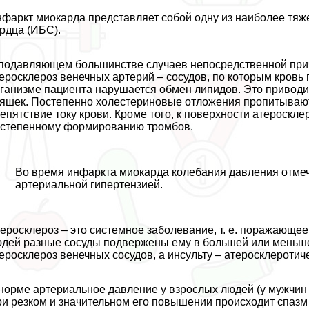
фаркт миокарда представляет собой одну из наиболее тя
рдца (ИБС).
подавляющем большинстве случаев непосредственной при
еросклероз венечных артерий – сосудов, по которым кровь
ганизме пациента нарушается обмен липидов. Это приводит
яшек. Постепенно холестериновые отложения пропитывают
епятствие току крови. Кроме того, к поверхности атероскл
степенному формированию тромбов.
Во время инфаркта миокарда колебания давления отмеч
артериальной гипертензией.
еросклероз – это системное заболевание, т. е. поражающе
дей разные сосуды подвержены ему в большей или меньше
еросклероз венечных сосудов, а инсульту – атеросклеротич
норме артериальное давление у взрослых людей (у мужчин 
и резком и значительном его повышении происходит спазм 