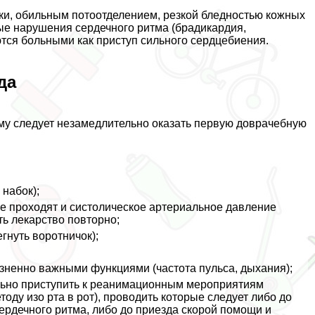
и, обильным потоотделением, резкой бледностью кожных
ные нарушения сердечного ритма (брадикардия,
ются больными как приступ сильного сердцебиения.
да
ему следует незамедлительно оказать первую доврачебную
 набок);
не проходят и систолическое артериальное давление
ть лекарство повторно;
егнуть воротничок);
зненно важными функциями (частота пульса, дыхания);
льно приступить к реанимационным мероприятиям
оду изо рта в рот), проводить которые следует либо до
ердечного ритма, либо до приезда скорой помощи и