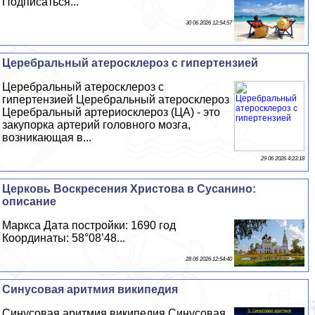
Подписаться...
30 06 2026 12:54:57
Церебральный атеросклероз с гипертензией
Церебральный атеросклероз с
гипертензией Церебральный атеросклероз
Церебральный артериосклероз (ЦА) - это
закупорка артерий головного мозга,
возникающая в...
29 06 2026 4:23:18
Церковь Воскресения Христова в Сусанино:
описание
Маркса Дата постройки: 1690 год
Координаты: 58°08’48...
28 06 2026 12:54:40
Синусовая аритмия википедия
Синусовая аритмия википедия Синусовая