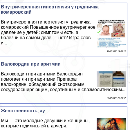
Внутричерепная гипертензия у грудничка
комаровский
Внутричерепная гипертензия у грудничка
комаровский Повышенное внутричерепное
давление у детей: симптомы есть, а
болезни на самом деле — нет? Игра слов
и...
11 07 2026 13:45:22
Валокордин при аритмии
Валокордин при аритмии Валокордин
помогает ли при аритмии Препарат
валокордин. обладающий снотворным,
сосудорасширяющим, седативным и спазмолитическим...
10 07 2026 23:20:57
Женственность, ау
Мы — это молодые дeвyшки и женщины,
которые годились ей в дочери...