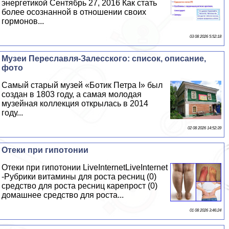
энергетикой Сентябрь 27, 2016 Как стать
более осознанной в отношении своих
гормонов...
03 08 2026 5:52:18
Музеи Переславля-Залесского: список, описание,
фото
Самый старый музей «Ботик Петра I» был
создан в 1803 году, а самая молодая
музейная коллекция открылась в 2014
году...
02 08 2026 14:52:39
Отеки при гипотонии
Отеки при гипотонии LiveInternetLiveInternet
-Рубрики витамины для роста ресниц (0)
средство для роста ресниц карепрост (0)
домашнее средство для роста...
01 08 2026 3:46:24