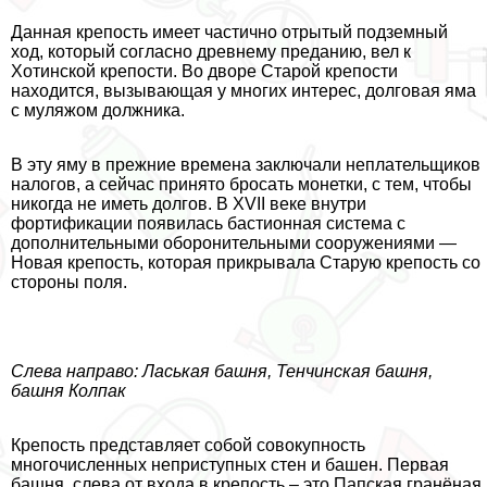
Данная крепость имеет частично отрытый подземный
ход, который согласно древнему преданию, вел к
Хотинской крепости. Во дворе Старой крепости
находится, вызывающая у многих интерес, долговая яма
с муляжом должника.
В эту яму в прежние времена заключали неплательщиков
налогов, а сейчас принято бросать монетки, с тем, чтобы
никогда не иметь долгов. В XVII веке внутри
фортификации появилась бастионная система с
дополнительными оборонительными сооружениями —
Новая крепость, которая прикрывала Старую крепость со
стороны поля.
Слева направо: Ласькая башня, Тенчинская башня,
башня Колпак
Крепость представляет собой совокупность
многочисленных неприступных стен и башен. Первая
башня, слева от входа в крепость – это Папская гранёная