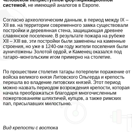
системой
, не имеющей аналогов в Европе.
Согласно археологическим данным, в период между IX –
XII вв. на территории современного замка существовали
постройки и деревянная стена, защищающая древнее
славянское поселение. В результате пожара на рубеже
XII – XIII вв. эти постройки были заменены на каменные
строения, но уже в 1240-ом году жители поселения были
aуничтожены Золотой ордой, и Каменец оказался под
татаро–монгольским игом примерно на столетие.
По прошествии столетия татары потерпели поражение от
войска великого князя Литовского Ольгерда и крепость
перешла во владение литовских князей. Этот период
можно назвать периодом возрождения крепости, которая
начала преображаться благодаря многочисленным
пожертвованиям шляхтичей, купцов, а также римских
пап, присылавших милостыню.
Вид крепости с востока