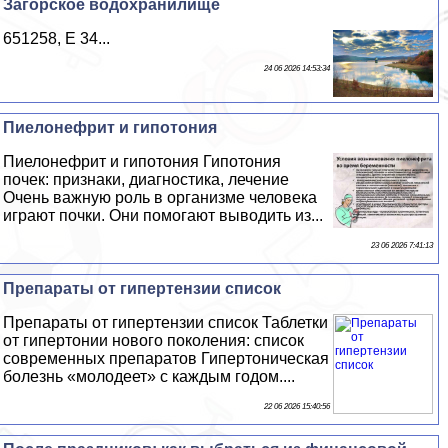
Загорское водохранилище
651258, E 34...
24 06 2026 14:53:34
Пиелонефрит и гипотония
Пиелонефрит и гипотония Гипотония
почек: признаки, диагностика, лечение
Очень важную роль в организме человека
играют почки. Они помогают выводить из...
23 06 2026 7:41:13
Препараты от гипертензии список
Препараты от гипертензии список Таблетки
от гипертонии нового поколения: список
современных препаратов Гипертоническая
болезнь «молодеет» с каждым годом....
22 06 2026 15:40:56