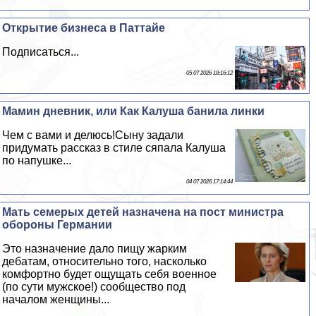
Открытие бизнеса в Паттайе
Подписаться...
05 07 2026 18:16:12
Мамин дневник, или Как Калуша банила линки
Чем с вами и делюсь!Сыну задали
придумать рассказ в стиле сяпала Калуша
по напушке...
04 07 2026 17:14:44
Мать семерых детей назначена на пост министра
обороны Германии
Это назначение дало пищу жарким
дебатам, относительно того, насколько
комфортно будет ощущать себя военное
(по сути мужское!) сообщество под
началом женщины...