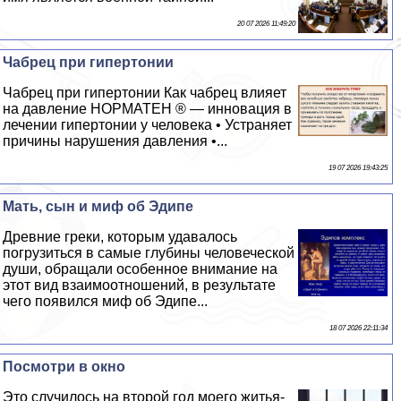
20 07 2026 11:49:20
Чабрец при гипертонии
Чабрец при гипертонии Как чабрец влияет
на давление НОРМАТЕН ® — инновация в
лечении гипертонии у человека • Устраняет
причины нарушения давления •...
19 07 2026 19:43:25
Мать, сын и миф об Эдипе
Древние греки, которым удавалось
погрузиться в самые глубины человеческой
души, обращали особенное внимание на
этот вид взаимоотношений, в результате
чего появился миф об Эдипе...
18 07 2026 22:11:34
Посмотри в окно
Это случилось на второй год моего житья-