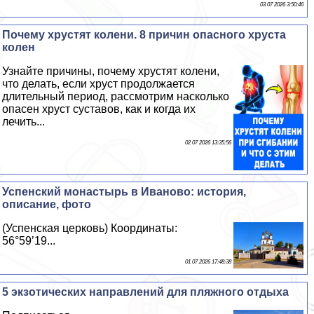
03 07 2026 3:50:46
Почему хрустят колени. 8 причин опасного хруста
колен
Узнайте причины, почему хрустят колени,
что делать, если хруст продолжается
длительный период, рассмотрим насколько
опасен хруст суставов, как и когда их
лечить...
02 07 2026 13:35:56
Успенский монастырь в Иваново: история,
описание, фото
(Успенская церковь) Координаты:
56°59’19...
01 07 2026 17:48:38
5 экзотических направлений для пляжного отдыха