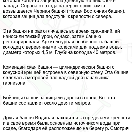
которая когда-то защищала Дневную Башню с юго-
запада. Справа от входа на территорию замка
возвышается Черная башня (Новая Восточная башня),
которая защищала подступы к крепости с севера.
Эта башня не раз отличалась во время сражений, ей
наносили тяжкий урон, однако, затем башню
реставрировали. Архитектурная особенность башни –
колодец с деревянными колесами для подъема воды,
диаметр которых 4,5 м. Глубина колодца 40 метров.
Комендантская башня — цилиндрическая башня с
конусной крышей встроена в северную стену. Эта башня
являлась смотровой площадкой для начальника
гарнизона.
Бойницы башни защищали дороги в город. Высота
башни составляет около девяти метров.
Другая башня Водяная находится за пределами крепости
и в своё время была основным источником воды при
осаде, благодаря её расположению на берегу р. Смотрич.