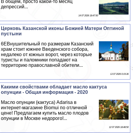
В общем, просто какой-то месяц
депрессий...
14 07 2026 18:47:50
Церковь Казанской иконы Божией Матери Оптиной
пустыни
6EВнушительный по размерам Казанский
храм стоит южнее Введенского собора,
недалеко от южных ворот, через которые
туристы и паломники попадают на
территорию православной обители...
13 07 2026 0:19:36
Какими свойствами обладает масло кактуса
опунции - Общая информация - 2020
Масло опунции (кактуса) Adarisa в
интернет-магазине Biomui по отличной
цене! Предлагаем купить масло плодов
опунции в Москве недорого!...
12 07 2026 18:48:50