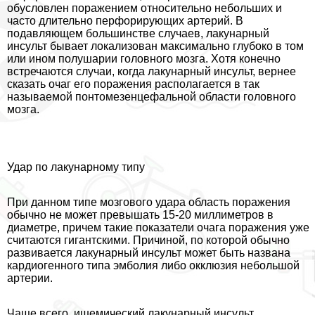
обусловлен поражением относительно небольших и
часто длительно перфорирующих артерий. В
подавляющем большинстве случаев, лакунарный
инсульт бывает локализован максимально глубоко в том
или ином полушарии головного мозга. Хотя конечно
встречаются случаи, когда лакунарный инсульт, вернее
сказать очаг его поражения располагается в так
называемой понтомезенцефальной области головного
мозга.
Удар по лакунарному типу
При данном типе мозгового удара область поражения
обычно не может превышать 15-20 миллиметров в
диаметре, причем такие показатели очага поражения уже
считаются гигантскими. Причиной, по которой обычно
развивается лакунарный инсульт может быть названа
кардиогенного типа эмболия либо окклюзия небольшой
артерии.
Чаще всего, ишемический лакунарный инсульт