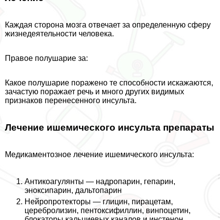
Каждая сторона мозга отвечает за определенную сферу
жизнедеятельности человека.
Правое полушарие за:
Какое полушарие поражено те способности искажаются,
зачастую поражает речь и много других видимых
признаков перенесенного инсульта.
Лечение ишемического инсульта препараты
Медикаментозное лечение ишемического инсульта:
Антикоагулянты — надропарин, гепарин,
эноксипарин, дальтопарин
Нейропротекторы — глицин, пирацетам,
церебролизин, пентоксифиллин, винпоцетин,
блокаторы кальциевых каналов и инстенон