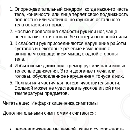
Опopно-двигательный синдром, когда какая-то часть
тела, конечности или лица теряет свою подвижность
полностью или частично, но функция остального
тела остается в норме.
Частые проявления слабости рук или ног, чаще
всего на кистях и стопах, без потери основной силы.
К слабости рук присоединяются нарушение работы
суставов и некоторые речевые изменения с
активным сокращением мышц с одной стороны
тела.
Избыточные движения: тремор рук или навязчивые
телесные движения. Это и дерганье плеча или
головы, обусловленное нарушением тонуса в них.
Полная или частичная потеря чувствительности.
Больной может не чувствовать уколов иглой или
температуры предметов.
Читать еще:
Инфаркт кишечника симптомы
Дополнительными симптомами считаются:
перенапряжение мышечной ткани и судорожность