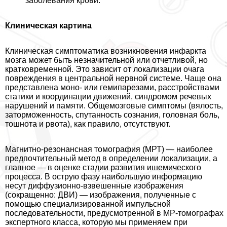
заболевания крови.
Клиническая картина
Клиническая симптоматика возникновения инфаркта
мозга может быть незначительной или отчетливой, но
кратковременной. Это зависит от локализации очага
повреждения в центральной нервной системе. Чаще она
представлена моно- или гемипарезами, расстройствами
статики и координации движений, синдромом речевых
нарушений и памяти. Общемозговые симптомы (вялость,
заторможенность, спyтaнность сознания, головная боль,
тошнота и рвота), как правило, отсутствуют.
Магнитно-резонансная томография (МРТ) — наиболее
предпочтительный метод в определении локализации, а
главное — в оценке стадии развития ишемического
процесса. В острую фазу наибольшую информацию
несут диффузионно-взвешенные изображения
(сокращенно: ДВИ) — изображения, полученные с
помощью специализированной импульсной
последовательности, предусмотренной в МР-томографах
экспертного класса, которую мы применяем при