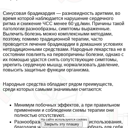
Синусовая брадикардия — разновидность аритмии, во
время которой наблюдается нарушение сердечного
ритма и снижение ЧСС менее 60 уд./мин. Причины такой
патологии разнообразны, симптомы выраженные.
Вылечить болезнь можно комплексными методами,
поэтому, помимо традиционной терапии, часто
проводится лечение брадикардии в домашних условиях
нетрадиционными средствами. Народные лекарства не в
состоянии повлиять на первопричины болезни, однако с
их помощью удастся снять сопутствующие симптомы,
укрепить сердечную мышцу, нормализовать давление,
повысить защитные функции организма.
Народные средства обладают рядом преимуществ,
среди которых самыми значимыми считаются:
Минимум побочных эффектов, а при правильном
применении и соблюдении схемы терапии они
полностью отсутствуют.
На сайте используются cookies
Разнообразие рецептов и методов использования,
Закрыть эту плашку
благодаря чему каждый может подобрать для себя