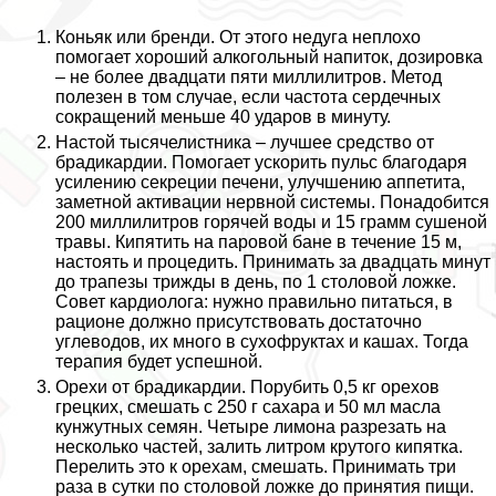
Коньяк или бренди. От этого недуга неплохо
помогает хороший алкогольный напиток, дозировка
– не более двадцати пяти миллилитров. Метод
полезен в том случае, если частота сердечных
сокращений меньше 40 ударов в минуту.
Настой тысячелистника – лучшее средство от
брадикардии. Помогает ускорить пульс благодаря
усилению секреции печени, улучшению аппетита,
заметной активации нервной системы. Понадобится
200 миллилитров горячей воды и 15 грамм сушеной
травы. Кипятить на паровой бане в течение 15 м,
настоять и процедить. Принимать за двадцать минут
до трапезы трижды в день, по 1 столовой ложке.
Совет кардиолога: нужно правильно питаться, в
рационе должно присутствовать достаточно
углеводов, их много в сухофруктах и кашах. Тогда
терапия будет успешной.
Орехи от брадикардии. Порубить 0,5 кг орехов
грецких, смешать с 250 г сахара и 50 мл масла
кунжутных семян. Четыре лимона разрезать на
несколько частей, залить литром крутого кипятка.
Перелить это к орехам, смешать. Принимать три
раза в сутки по столовой ложке до принятия пищи.