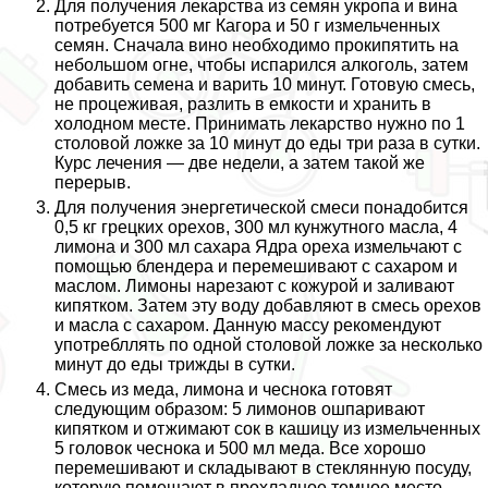
Для получения лекарства из семян укропа и вина
потребуется 500 мг Кагора и 50 г измельченных
семян. Сначала вино необходимо прокипятить на
небольшом огне, чтобы испарился алкоголь, затем
добавить семена и варить 10 минут. Готовую смесь,
не процеживая, разлить в емкости и хранить в
холодном месте. Принимать лекарство нужно по 1
столовой ложке за 10 минут до еды три раза в сутки.
Курс лечения — две недели, а затем такой же
перерыв.
Для получения энергетической смеси понадобится
0,5 кг грецких орехов, 300 мл кунжутного масла, 4
лимона и 300 мл сахара Ядра ореха измельчают с
помощью блендера и перемешивают с сахаром и
маслом. Лимоны нарезают с кожурой и заливают
кипятком. Затем эту воду добавляют в смесь орехов
и масла с сахаром. Данную массу рекомендуют
употрeбллять по одной столовой ложке за несколько
минут до еды трижды в сутки.
Смесь из меда, лимона и чеснока готовят
следующим образом: 5 лимонов ошпаривают
кипятком и отжимают сок в кашицу из измельченных
5 головок чеснока и 500 мл меда. Все хорошо
перемешивают и складывают в стеклянную посуду,
которую помещают в прохладное темное место.