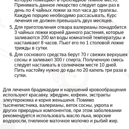
Принимать данное лекарство следует один раз в
день по 4 чайных ложки за пол часа до трапезы.
Каждую порцию необходимо рассасывать. Курс
лечения не должен превышать двух месяцев.
Для приготовления отвара валерианы понадобится
3 чайных ложки корней данного растения, которые
заливаются 200 мл воды комнатной температуры и
настаивают 8 часов. Пьют его по 1 столовой ложке
трижды в сутки.
Для соснового средства берут 70 г свежих верхушек
сосны и заливают 300 г спирта. Полученную смесь
следует настаивать в солнечном месте 10 дней.
Пить настойку нужно до еды по 20 капель три раза в
сутки.
Для лечения брадикардии и нарушений кровообращения
используют красавку, эфедрин, кофеин, экстpaкты
элеутерококка и корня женьшеня. Помимо
тысячелистника, валерианы, веток сосны, укропа и
других природных компонентов, при этом заболевании
рекомендуется использовать масло льна, морские
водоросли, пчелиное маточное молочко и рыбий жир.