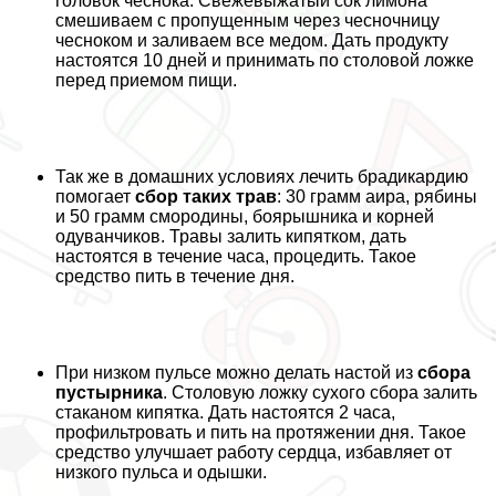
головок чеснока. Свежевыжатый сок лимона
смешиваем с пропущенным через чесночницу
чесноком и заливаем все медом. Дать продукту
настоятся 10 дней и принимать по столовой ложке
перед приемом пищи.
Так же в домашних условиях лечить брадикардию
помогает
сбор таких трав
: 30 грамм аира, рябины
и 50 грамм смородины, боярышника и корней
одуванчиков. Травы залить кипятком, дать
настоятся в течение часа, процедить. Такое
средство пить в течение дня.
При низком пульсе можно делать настой из
сбора
пустырника
. Столовую ложку сухого сбора залить
стаканом кипятка. Дать настоятся 2 часа,
профильтровать и пить на протяжении дня. Такое
средство улучшает работу сердца, избавляет от
низкого пульса и одышки.