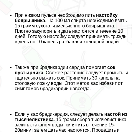
При низком пульсе необходимо пить
настойку
боярышника
. На 100 мл спирта необходимо взять
15 грамм сухого, измельченного боярышника.
Плотно закупорить и дать настоятся в течение 10
дней. Готовую настойку следует принимать трижды
в день по 10 капель разбавляя холодной водой.
Так же при брадикардии сердца помогает
сок
пустырника
. Свежее растение следует промыть, и
тщательно выжать сок. Принимать 30 капель на
столовую ложку воды. Этот метод вас избавит от
симптомов брадикардии навсегда.
Если у вас брадикардия, следует делать
настой из
тысячелистника
. 15 грамм сбора тысячелистника
залить стаканом воды, кипятить в течение 15-
20минут затем дать час настоятся. Процедить и