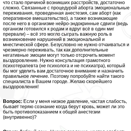
что стало причиной возникших расстройств, достаточно
сложно. Связанные с процедурой aбopта эмоциональные
переживания, проведенная анестезия, сам aбopт (как
оперативное вмешательство), а также возникающие
после него в организме нейро-эндокринные сдвиги (ведь
организм готовился к родам и вдруг всё в один миг
прервали) – всё это могло сыграть важную роль в
возникновение нарушений в эмоциональной и
мнестической сфере. Безусловно не нужно отчаиваться и
чрезмерно переживать, так как дополнительные
негативные эмоции могут только отсрочить момент
выздоровление. Нужно консультация грамотного
психотерапевта (не психолога и не психиатра), который
бы мог уделить вам достаточное внимание и назначить
правильное лечение. Поэтому попробуйте найти такого
специалиста в Вашем городе. Желаю скорейшего
выздоровления!
Вопрос:
Если у меня низкое давление, частая слабость,
бывает теряю сознание когда берут кровь, может ли это
быть противопоказанием к общей анестезии
(внутривенно)?