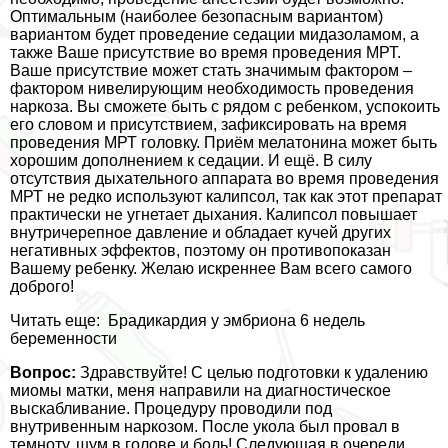
Оптимальным (наиболее безопасным вариантом)
вариантом будет проведение седации мидазоламом, а
также Ваше присутствие во время проведения МРТ.
Ваше присутствие может стать значимым фактором –
фактором нивелирующим необходимость проведения
наркоза. Вы сможете быть с рядом с ребенком, успокоить
его словом и присутствием, зафиксировать на время
проведения МРТ головку. Приём мелатонина может быть
хорошим дополнением к седации. И ещё. В силу
отсутствия дыхательного аппарата во время проведения
МРТ не редко используют калипсол, так как этот препарат
пpaктически не угнетает дыхания. Калипсол повышает
внутричерепное давление и обладает кучей других
негативных эффектов, поэтому он противопоказан
Вашему ребенку. Желаю искреннее Вам всего самого
доброго!
Читать еще:
Брадикардия у эмбриона 6 недель
беременности
Вопрос:
Здравствуйте! С целью подготовки к удалению
миомы матки, меня направили на диагностическое
выскабливание. Процедуру проводили под
внутривенным наркозом. После укола был провал в
темноту, шум в голове и боль! Следующая в очереди