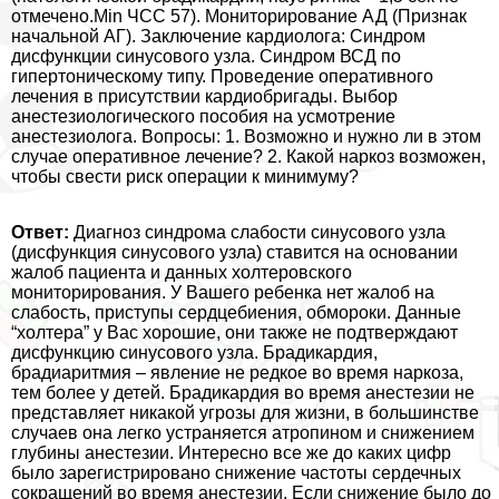
отмечено.Min ЧСС 57). Мониторирование АД (Признак
начальной АГ). Заключение кардиолога: Синдром
дисфункции синусового узла. Синдром ВСД по
гипертоническому типу. Проведение оперативного
лечения в присутствии кардиобригады. Выбор
анестезиологического пособия на усмотрение
анестезиолога. Вопросы: 1. Возможно и нужно ли в этом
случае оперативное лечение? 2. Какой наркоз возможен,
чтобы свести риск операции к минимуму?
Ответ:
Диагноз синдрома слабости синусового узла
(дисфункция синусового узла) ставится на основании
жалоб пациента и данных холтеровского
мониторирования. У Вашего ребенка нет жалоб на
слабость, приступы сердцебиения, обмороки. Данные
“холтера” у Вас хорошие, они также не подтверждают
дисфункцию синусового узла. Брадикардия,
брадиаритмия – явление не редкое во время наркоза,
тем более у детей. Брадикардия во время анестезии не
представляет никакой угрозы для жизни, в большинстве
случаев она легко устраняется атропином и снижением
глубины анестезии. Интересно все же до каких цифр
было зарегистрировано снижение частоты сердечных
сокращений во время анестезии. Если снижение было до