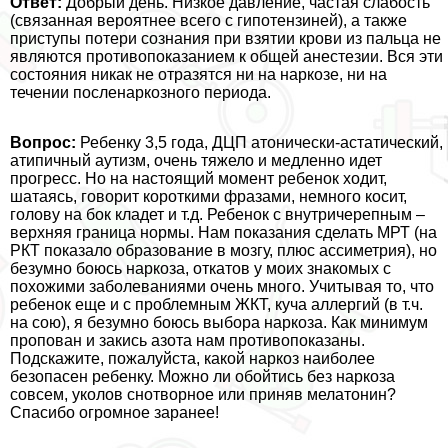
Ответ:
Добрый день. Низкое давление, частая слабость
(связанная вероятнее всего с гипотензиней), а также
приступы потери сознания при взятии крови из пальца не
являются противопоказанием к общей анестезии. Вся эти
состояния никак не отразятся ни на наркозе, ни на
течении посленаркозного периода.
Вопрос:
Ребенку 3,5 года, ДЦП атонически-астатический,
атипичный аутизм, очень тяжело и медленно идет
прогресс. Но на настоящий момент ребенок ходит,
шатаясь, говорит короткими фразами, немного косит,
голову на бок кладет и т.д. Ребенок с внутричерепным –
верхняя граница нормы. Нам показания сделать МРТ (на
РКТ показало образование в мозгу, плюс ассиметрия), но
безумно боюсь наркоза, откатов у моих знакомых с
похожими заболеваниями очень много. Учитывая то, что
ребенок еще и с проблемным ЖКТ, куча аллергий (в т.ч.
на сою), я безумно боюсь выбора наркоза. Как минимум
пропован и закись азота нам противопоказаны.
Подскажите, пожалуйста, какой наркоз наиболее
безопасен ребенку. Можно ли обойтись без наркоза
совсем, уколов снотворное или приняв мелатонин?
Спасибо огромное заранее!