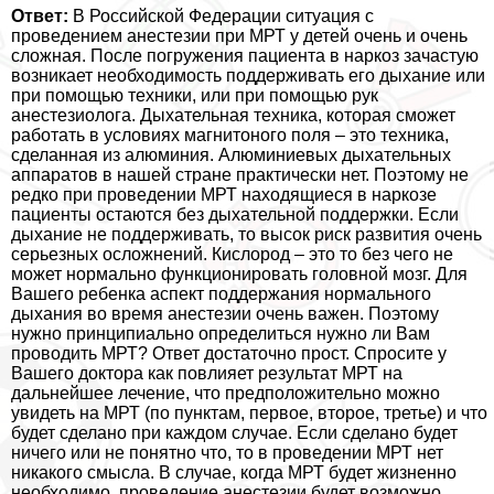
Ответ:
В Российской Федерации ситуация с
проведением анестезии при МРТ у детей очень и очень
сложная. После погружения пациента в наркоз зачастую
возникает необходимость поддерживать его дыхание или
при помощью техники, или при помощью рук
анестезиолога. Дыхательная техника, которая сможет
работать в условиях магнитоного поля – это техника,
сделанная из алюминия. Алюминиевых дыхательных
аппаратов в нашей стране пpaктически нет. Поэтому не
редко при проведении МРТ находящиеся в наркозе
пациенты остаются без дыхательной поддержки. Если
дыхание не поддерживать, то высок риск развития очень
серьезных осложнений. Кислород – это то без чего не
может нормально функционировать головной мозг. Для
Вашего ребенка аспект поддержания нормального
дыхания во время анестезии очень важен. Поэтому
нужно принципиально определиться нужно ли Вам
проводить МРТ? Ответ достаточно прост. Спросите у
Вашего доктора как повлияет результат МРТ на
дальнейшее лечение, что предположительно можно
увидеть на МРТ (по пунктам, первое, второе, третье) и что
будет сделано при каждом случае. Если сделано будет
ничего или не понятно что, то в проведении МРТ нет
никакого смысла. В случае, когда МРТ будет жизненно
необходимо, проведение анестезии будет возможно.