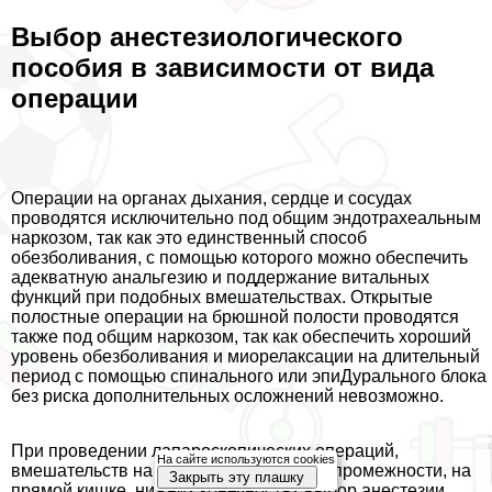
Выбор анестезиологического
пособия в зависимости от вида
операции
Операции на органах дыхания, сердце и сосудах
проводятся исключительно под общим эндотрахеальным
наркозом, так как это единственный способ
обезболивания, с помощью которого можно обеспечить
адекватную aнaльгезию и поддержание витальных
функций при подобных вмешательствах. Открытые
полостные операции на брюшной полости проводятся
также под общим наркозом, так как обеспечить хороший
уровень обезболивания и миорелаксации на длительный
период с помощью спинального или эпиДypaльного блока
без риска дополнительных осложнений невозможно.
При проведении лапароскопических операций,
На сайте используются cookies
вмешательств на органах малого таза, промежности, на
Закрыть эту плашку
прямой кишке, нижних конечностях выбор анестезии