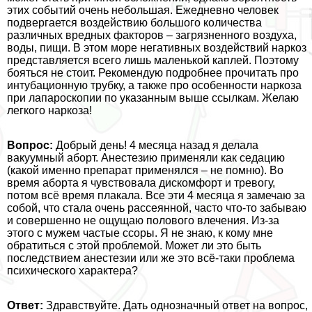
этих событий очень небольшая. Ежедневно человек
подвергается воздействию большого количества
различных вредных факторов – загрязненного воздуха,
воды, пищи. В этом море негативных воздействий наркоз
представляется всего лишь маленькой каплей. Поэтому
бояться не стоит. Рекомендую подробнее прочитать про
интубационную трубку, а также про особенности наркоза
при лапароскопии по указанным выше ссылкам. Желаю
легкого наркоза!
Вопрос:
Добрый день! 4 месяца назад я делала
вакуумный aбopт. Анестезию применяли как седацию
(какой именно препарат применялся – не помню). Во
время aбopта я чувствовала дискомфорт и тревогу,
потом всё время плакала. Все эти 4 месяца я замечаю за
собой, что стала очень рассеянной, часто что-то забываю
и совершенно не ощущаю пoлoвoго влечения. Из-за
этого с мужем частые ссоры. Я не знаю, к кому мне
обратиться с этой проблемой. Может ли это быть
последствием анестезии или же это всё-таки проблема
психического хаpaктера?
Ответ:
Здравствуйте. Дать однозначный ответ на вопрос,