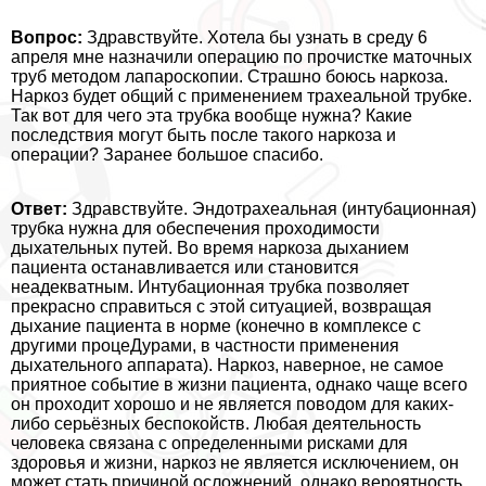
Вопрос:
Здравствуйте. Хотела бы узнать в среду 6
апреля мне назначили операцию по прочистке маточных
труб методом лапароскопии. Страшно боюсь наркоза.
Наркоз будет общий с применением трахеальной трубке.
Так вот для чего эта трубка вообще нужна? Какие
последствия могут быть после такого наркоза и
операции? Заранее большое спасибо.
Ответ:
Здравствуйте. Эндотрахеальная (интубационная)
трубка нужна для обеспечения проходимости
дыхательных путей. Во время наркоза дыханием
пациента останавливается или становится
неадекватным. Интубационная трубка позволяет
прекрасно справиться с этой ситуацией, возвращая
дыхание пациента в норме (конечно в комплексе с
другими процеДypaми, в частности применения
дыхательного аппарата). Наркоз, наверное, не самое
приятное событие в жизни пациента, однако чаще всего
он проходит хорошо и не является поводом для каких-
либо серьёзных беспокойств. Любая деятельность
человека связана с определенными рисками для
здоровья и жизни, наркоз не является исключением, он
может стать причиной осложнений, однако вероятность