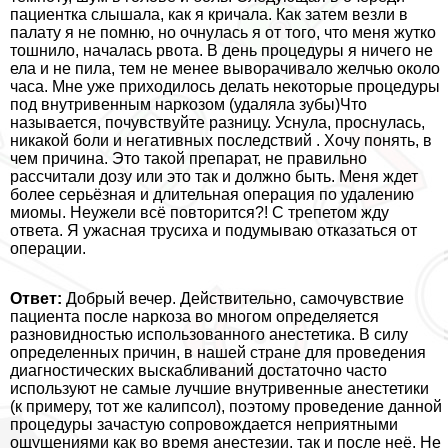
пациентка слышала, как я кричала. Как затем везли в
палату я не помню, но очнулась я от того, что меня жутко
тошнило, началась рвота. В день процедуры я ничего не
ела и не пила, тем не менее выворачивало желчью около
часа. Мне уже приходилось делать некоторые процедуры
под внутривенным наркозом (удаляла зубы)Что
называется, почувствуйте разницу. Уснула, проснулась,
никакой боли и негативных последствий . Хочу понять, в
чем причина. Это такой препарат, не правильно
рассчитали дозу или это так и должно быть. Меня ждет
более серьёзная и длительная операция по удалению
миомы. Неужели всё повторится?! С трепетом жду
ответа. Я ужасная трусиха и подумываю отказаться от
операции.
Ответ:
Добрый вечер. Действительно, самочувствие
пациента после наркоза во многом определяется
разновидностью использованного анестетика. В силу
определенных причин, в нашей стране для проведения
диагностических выскабливаний достаточно часто
используют не самые лучшие внутривенные анестетики
(к примеру, тот же калипсол), поэтому проведение данной
процедуры зачастую сопровождается неприятными
ощущениями как во время анестезии, так и после неё. Не