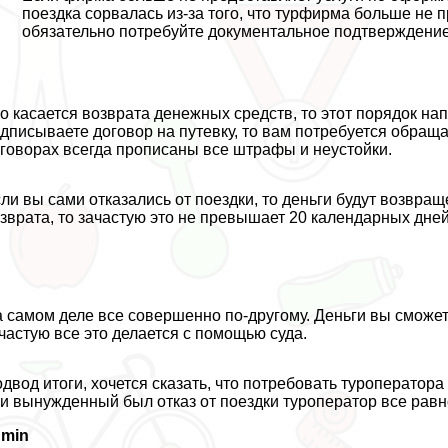
поездка сорвалась из-за того, что турфирма больше не 
обязательно потребуйте документальное подтверждение. Е
о касается возврата денежных средств, то этот порядок на
дписываете договор на путевку, то вам потребуется обраща
говорах всегда прописаны все штрафы и неустойки.
ли вы сами отказались от поездки, то деньги будут возвра
зврата, то зачастую это не превышает 20 календарных дней
 самом деле все совершенно по-другому. Деньги вы сможете
частую все это делается с помощью суда.
двод итоги, хочется сказать, что потребовать туроперато
и вынужденный был отказ от поездки туроператор все равн
dmin