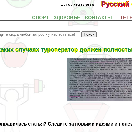
Русский
+7(977)9328978
СПОРТ
::
ЗДОРОВЬЕ
::
КОНТАКТЫ
:: ::
TEL
каких случаях туроператор должен полность
онравилась статья
? Следите за новыми идеями и поле