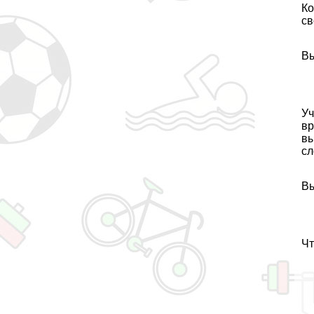
Ко
св
Вы
Уч
вр
вы
сл
Вы
Чт