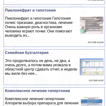
27 07 2026 14:53:36
Пиелонефрит и гипотония
Пиелонефрит и гипотония Гипотония
почек: признаки, диагностика, лечение
Очень важную роль в организме
человека играют почки. Они помогают
выводить из...
25 07 2026 10:18:44
Семейная бухгалтерия
Это продолжалось не день, не два, а
очень долго, а потом мама уезжала в
областной центр сдавать отчет, и неделю
мы жили без нее...
23 07 2026 6:43:22
Комплексное лечение гипертонии
Комплексное лечение гипертонии
Алгоритм выбора препарата для лечения