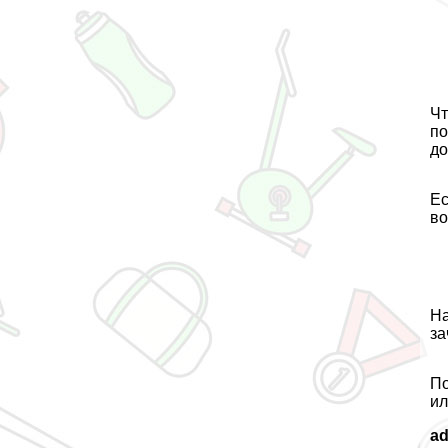
Чт
по
до
Ес
во
На
за
По
ил
a