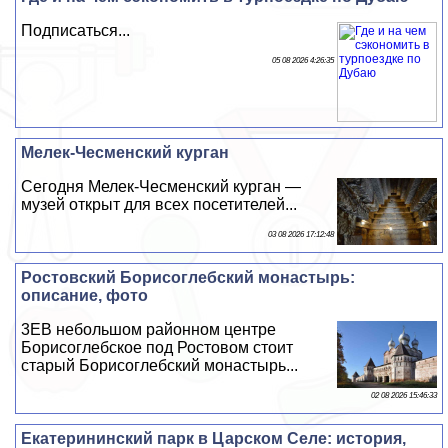
Подписаться...
05 08 2026 4:26:35
Мелек-Чесменский курган
Сегодня Мелек-Чесменский курган —
музей открыт для всех посетителей...
03 08 2026 17:12:48
Ростовский Борисоглебский монастырь:
описание, фото
3EВ небольшом районном центре
Борисоглебское под Ростовом стоит
старый Борисоглебский монастырь...
02 08 2026 15:46:33
Екатерининский парк в Царском Селе: история,