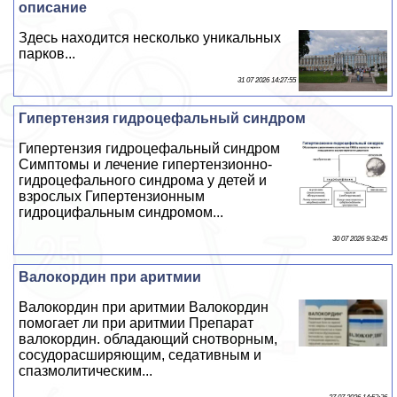
описание
Здесь находится несколько уникальных
парков...
31 07 2026 14:27:55
Гипертензия гидроцефальный синдром
Гипертензия гидроцефальный синдром
Симптомы и лечение гипертензионно-
гидроцефального синдрома у детей и
взрослых Гипертензионным
гидроцифальным синдромом...
30 07 2026 9:32:45
Валокордин при аритмии
Валокордин при аритмии Валокордин
помогает ли при аритмии Препарат
валокордин. обладающий снотворным,
сосудорасширяющим, седативным и
спазмолитическим...