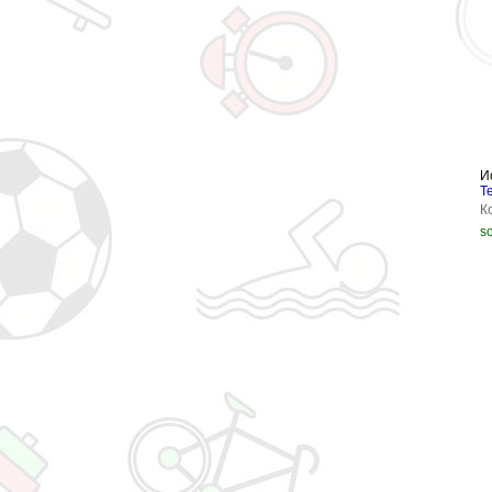
И
Т
К
so