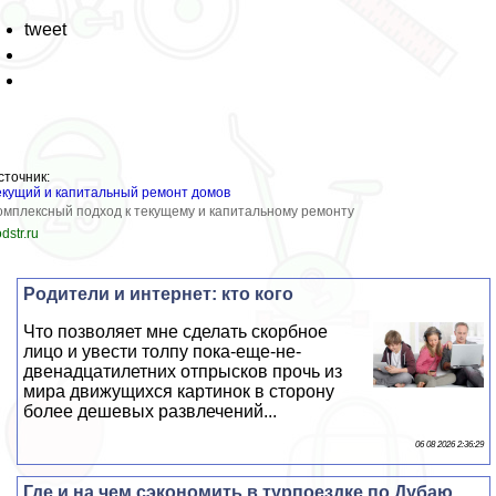
tweet
сточник:
екущий и капитальный ремонт домов
омплексный подход к текущему и капитальному ремонту
dstr.ru
Родители и интернет: кто кого
Что позволяет мне сделать скорбное
лицо и увести толпу пока-еще-не-
двенадцатилетних отпрысков прочь из
мира движущихся картинок в сторону
более дешевых развлечений...
06 08 2026 2:36:29
Где и на чем сэкономить в турпоездке по Дубаю