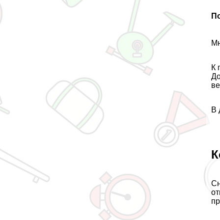
По
Мн
К 
До
ве
В 
К
Сн
от
пр