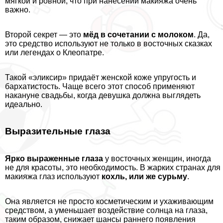
мягкой и ровной, что при нанесении макияжа очень
важно.
Второй секрет — это
мёд в сочетании с молоком
. Да,
это средство используют не только в восточных сказках
или легендах о Клеопатре.
Такой «эликсир» придаёт женской коже упругость и
бархатистость. Чаще всего этот способ применяют
накануне свадьбы, когда дeвyшка должна выглядеть
идеально.
Выразительные глаза
Ярко выраженные глаза
у восточных женщин, иногда
не для красоты, это необходимость. В жарких странах для
макияжа глаз используют
кохль, или же сурьму
.
Она является не просто косметическим и ухаживающим
средством, а уменьшает воздействие солнца на глаза,
таким образом, снижает шансы раннего появления