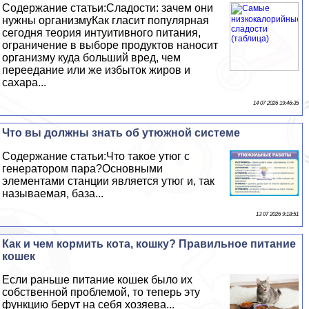
Содержание статьи:Сладости: зачем они
нужны организмуКак гласит популярная
сегодня теория интуитивного питания,
ограничение в выборе продуктов наносит
организму куда больший вред, чем
переедание или же избыток жиров и
сахара...
14 07 2026 19:46:35
Что вы должны знать об утюжной системе
Содержание статьи:Что такое утюг с
генератором пара?Основными
элементами станции является утюг и, так
называемая, база...
13 07 2026 9:18:51
Как и чем кормить кота, кошку? Правильное питание
кошек
Если раньше питание кошек было их
собственной проблемой, то теперь эту
функцию берут на себя хозяева...