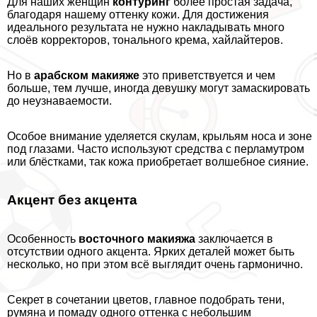
Для наших женщин
контуринг
более простая задача,
благодаря нашему оттенку кожи. Для достижения
идеального результата не нужно накладывать много
слоёв корректоров, тонального крема, хайлайтеров.
Но в
арабском макияже
это приветствуется и чем
больше, тем лучше, иногда дeвyшку могут замаскировать
до неузнаваемости.
Особое внимание уделяется скулам, крыльям носа и зоне
под глазами. Часто используют средства с перламутром
или блёстками, так кожа приобретает волшебное сияние.
Акцент без акцента
Особенность
восточного макияжа
заключается в
отсутствии одного акцента. Ярких деталей может быть
несколько, но при этом всё выглядит очень гармонично.
Секрет в сочетании цветов, главное подобрать тени,
румяна и помаду одного оттенка с небольшим