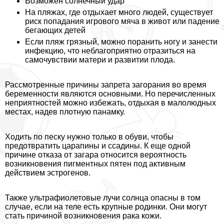
Возможен солнечный удар
На пляжах, где отдыхает много людей, существует
риск попадания игрового мяча в живот или падение
бегающих детей
Если пляж грязный, можно поранить ногу и занести
инфекцию, что нeблагоприятно отразиться на
самочувствии матери и развитии плода.
Рассмотренные причины запрета загорания во время
беременности являются основными. Но перечисленных
неприятностей можно избежать, отдыхая в малолюдных
местах, надев плотную панамку.
Ходить по песку нужно только в обуви, чтобы
предотвратить царапины и ссадины. К еще одной
причине отказа от загара относится вероятность
возникновения пигментных пятен под активным
действием эстрогенов.
Также ультрафиолетовые лучи солнца опасны в том
случае, если на теле есть крупные родинки. Они могут
стать причиной возникновения paка кожи.