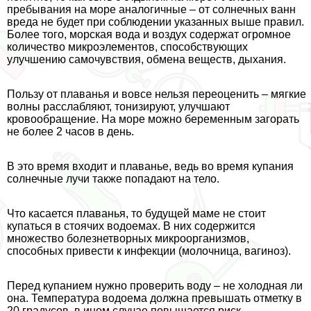
пребывания на море аналогичные – от солнечных ванн
вреда не будет при соблюдении указанных выше правил.
Более того, морская вода и воздух содержат огромное
количество микроэлементов, способствующих
улучшению самочувствия, обмена веществ, дыхания.
Пользу от плаванья и вовсе нельзя переоценить – мягкие
волны расслабляют, тонизируют, улучшают
кровообращение. На море можно беременным загорать
не более 2 часов в день.
В это время входит и плаванье, ведь во время купания
солнечные лучи также попадают на тело.
Что касается плаванья, то будущей маме не стоит
купаться в стоячих водоемах. В них содержится
множество болезнетворных микроорганизмов,
способных привести к инфекции (молочница, вaгиноз).
Перед купанием нужно проверить воду – не холодная ли
она. Температура водоема должна превышать отметку в
20 градусов, в ином случае повышается риск