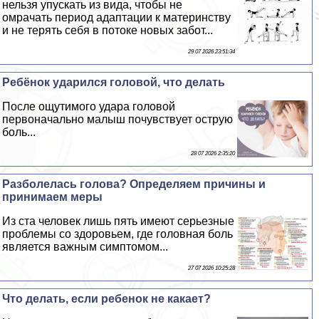
нельзя упускать из вида, чтобы не
омрачать период адаптации к материнству
и не терять себя в потоке новых забот...
29 07 2026 23:51:34
Ребёнок ударился головой, что делать
После ощутимого удара головой
первоначально малыш почувствует острую
боль...
28 07 2026 2:35:20
Разболелась голова? Определяем причины и
принимаем меры
Из ста человек лишь пять имеют серьезные
проблемы со здоровьем, где головная боль
является важным симптомом...
27 07 2026 10:25:28
Что делать, если ребенок не какает?