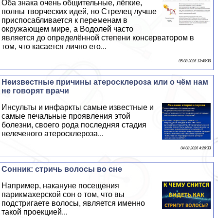
Оба знака очень общительные, лёгкие,
полны творческих идей, но Стрелец лучше
приспосабливается к переменам в
окружающем мире, а Водолей часто
является до определённой степени консерватором в
том, что касается лично его...
05 08 2026 13:40:30
Неизвестные причины атеросклероза или о чём нам
не говорят врачи
Инсульты и инфаркты самые известные и
самые печальные проявления этой
болезни, своего рода последняя стадия
нелеченого атеросклероза...
04 08 2026 4:26:33
Сонник: стричь волосы во сне
Например, накануне посещения
парикмахерской сон о том, что вы
подстригаете волосы, является именно
такой проекцией...