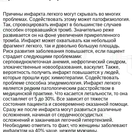
Причины инфаркта легкого могут скрывать во многих
проблемах. Содействовать этому может патофизиология.
Так, спровоцировать инфаркт в большинстве случаев
способен оторвавшийся тромб. Значительно реже
развивается он на фоне увеличения прикрепленного
тромба. Инфаркт может охватывать как небольшой
фрагмент легкого, так и довольно большую площадь.
Риск развития заболевания повышается, если пациент
страдает следующими проблемами:
серповидноклеточная анемия, нефротический синдром,
злокачественные новообразования, васкулит. Также,
вероятность получить инфаркт повышается у людей,
которые прошли курс химиотерапии. Содействовать
проблеме способна эпидемиология. Инфаркт легкого
является редким патологическим расстройством в
медицинской пpaктике. Что касается летальности, то она
составляет от 5 до 30%. Все зависит от тяжести
состояния пациента и своевременно оказанной помощи.
Сразу же после инфаркта могут развиться различные
осложнения, начиная от сердечнососудистых
осложнений и заканчивая легочной гипертензией.
Необходимо отметить то факт, что женщины заболевают
инфарктом на 40% чаще, нежели мужчины.