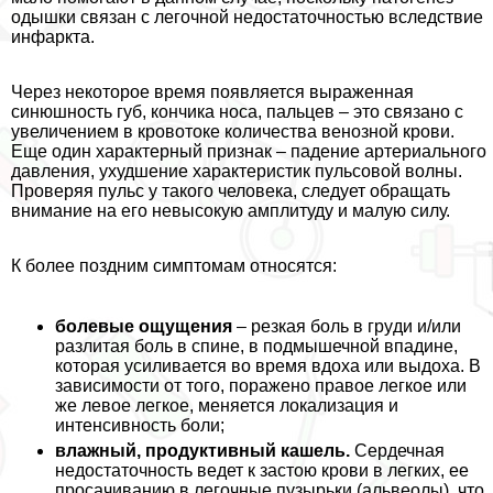
одышки связан с легочной недостаточностью вследствие
инфаркта.
Через некоторое время появляется выраженная
синюшность губ, кончика носа, пальцев – это связано с
увеличением в кровотоке количества венозной крови.
Еще один хаpaктерный признак – падение артериального
давления, ухудшение хаpaктеристик пульсовой волны.
Проверяя пульс у такого человека, следует обращать
внимание на его невысокую амплитуду и малую силу.
К более поздним симптомам относятся:
болевые ощущения
– резкая боль в гpyди и/или
разлитая боль в спине, в подмышечной впадине,
которая усиливается во время вдоха или выдоха. В
зависимости от того, поражено правое легкое или
же левое легкое, меняется локализация и
интенсивность боли;
влажный, продуктивный кашель.
Сердечная
недостаточность ведет к застою крови в легких, ее
просачиванию в легочные пузырьки (альвеолы), что