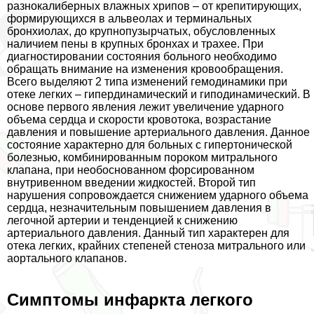
разнокалиберных влажных хрипов – от крепитирующих,
формирующихся в альвеолах и терминальных
бронхиолах, до крупнопузырчатых, обусловленных
наличием пены в крупных бронхах и трахее. При
диагностировании состояния больного необходимо
обращать внимание на изменения кровообращения.
Всего выделяют 2 типа изменений гемодинамики при
отеке легких – гипердинамический и гиподинамический. В
основе первого явления лежит увеличение ударного
объема сердца и скорости кровотока, возрастание
давления и повышение артериального давления. Данное
состояние хаpaктерно для больных с гипертонической
болезнью, комбинированным пороком митрального
клапана, при необоснованном форсированном
внутривенном введении жидкостей. Второй тип
нарушения сопровождается снижением ударного объема
сердца, незначительным повышением давления в
легочной артерии и тенденцией к снижению
артериального давления. Данный тип хаpaктерен для
отека легких, крайних степеней стеноза митрального или
аортального клапанов.
Симптомы инфаркта легкого