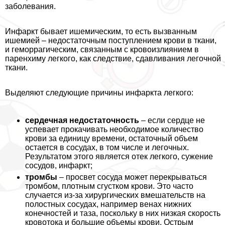
заболевания.
Инфаркт бывает ишемическим, то есть вызванным
ишемией – недостаточным поступлением крови в ткани,
и геморрагическим, связанным с кровоизлиянием в
паренхиму легкого, как следствие, сдавливания легочной
ткани.
Выделяют следующие причины инфаркта легкого:
сердечная недостаточность
– если сердце не
успевает прокачивать необходимое количество
крови за единицу времени, остаточный объем
остается в сосудах, в том числе и легочных.
Результатом этого является отек легкого, сужение
сосудов, инфаркт;
тромбы
– просвет сосуда может перекрываться
тромбом, плотным сгустком крови. Это часто
случается из-за хирургических вмешательств на
полостных сосудах, например венах нижних
конечностей и таза, поскольку в них низкая скорость
кровотока и большие объемы крови. Острым