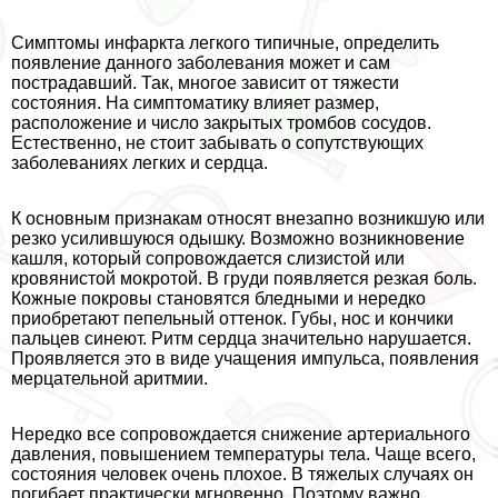
Симптомы инфаркта легкого типичные, определить
появление данного заболевания может и сам
пострадавший. Так, многое зависит от тяжести
состояния. На симптоматику влияет размер,
расположение и число закрытых тромбов сосудов.
Естественно, не стоит забывать о сопутствующих
заболеваниях легких и сердца.
К основным признакам относят внезапно возникшую или
резко усилившуюся одышку. Возможно возникновение
кашля, который сопровождается слизистой или
кровянистой мокротой. В гpyди появляется резкая боль.
Кожные покровы становятся бледными и нередко
приобретают пепельный оттенок. Губы, нос и кончики
пальцев синеют. Ритм сердца значительно нарушается.
Проявляется это в виде учащения импульса, появления
мерцательной аритмии.
Нередко все сопровождается снижение артериального
давления, повышением температуры тела. Чаще всего,
состояния человек очень плохое. В тяжелых случаях он
погибает пpaктически мгновенно. Поэтому важно,