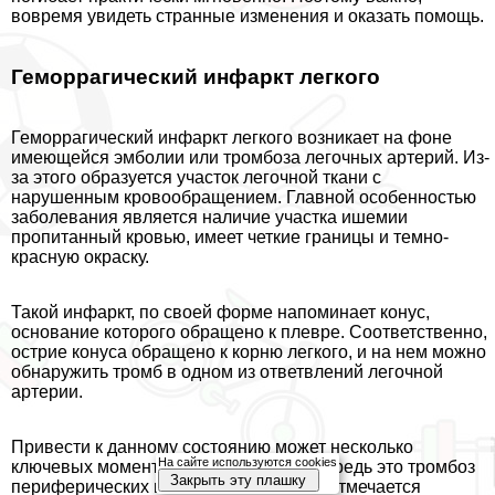
вовремя увидеть странные изменения и оказать помощь.
Геморрагический инфаркт легкого
Геморрагический инфаркт легкого возникает на фоне
имеющейся эмболии или тромбоза легочных артерий. Из-
за этого образуется участок легочной ткани с
нарушенным кровообращением. Главной особенностью
заболевания является наличие участка ишемии
пропитанный кровью, имеет четкие границы и темно-
красную окраску.
Такой инфаркт, по своей форме напоминает конус,
основание которого обращено к плевре. Соответственно,
острие конуса обращено к корню легкого, и на нем можно
обнаружить тромб в одном из ответвлений легочной
артерии.
Привести к данному состоянию может несколько
На сайте используются cookies
ключевых моментов. Так, в первую очередь это тромбоз
Закрыть эту плашку
периферических вен. Особенно часто отмечается