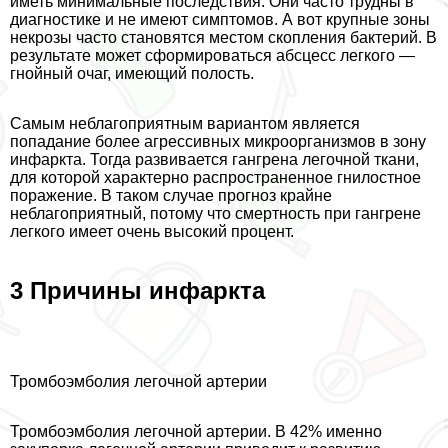
иметь минимальные последствия. Они часто трудны в
диагностике и не имеют симптомов. А вот крупные зоны
некрозы часто становятся местом скопления бактерий. В
результате может сформироваться абсцесс легкого —
гнойный очаг, имеющий полость.
Самым нeблагоприятным вариантом является
попадание более агрессивных микроорганизмов в зону
инфаркта. Тогда развивается гангрена легочной ткани,
для которой хаpaктерно распространенное гнилостное
поражение. В таком случае прогноз крайне
нeблагоприятный, потому что cмepтность при гангрене
легкого имеет очень высокий процент.
3 Причины инфаркта
Тромбоэмболия легочной артерии
Тромбоэмболия легочной артерии. В 42% именно