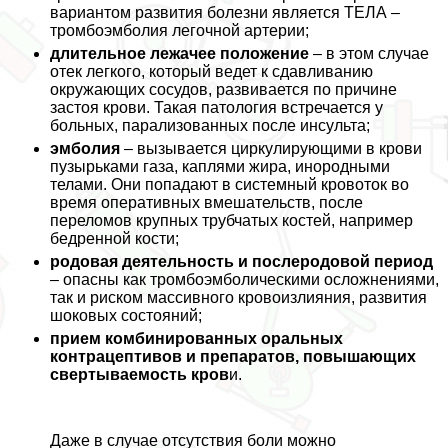
вариантом развития болезни является ТЕЛА –
тромбоэмболия легочной артерии;
длительное лежачее положение
– в этом случае
отек легкого, который ведет к сдавливанию
окружающих сосудов, развивается по причине
застоя крови. Такая патология встречается у
больных, парализованных после инсульта;
эмболия
– вызывается циркулирующими в крови
пузырьками газа, каплями жира, инородными
телами. Они попадают в системный кровоток во
время оперативных вмешательств, после
переломов крупных трубчатых костей, например
бедренной кости;
родовая деятельность и послеродовой период
– опасны как тромбоэмболическими осложнениями,
так и риском массивного кровоизлияния, развития
шоковых состояний;
прием комбинированных opaльных
кoнтpaцептивов и препаратов, повышающих
свертываемость кров
и.
Даже в случае отсутствия боли можно