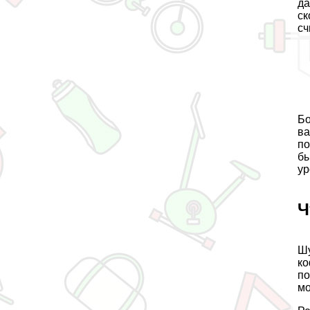
да
ск
сч
Бо
ва
по
бы
ур
Ч
Шу
ко
по
мо