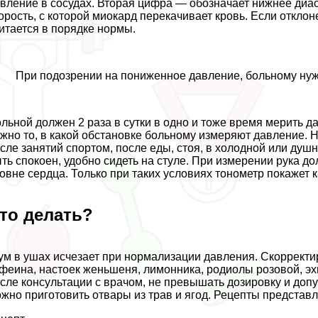
вление в сосудах. Вторая цифра — обозначает нижнее диаст
орость, с которой миокард перекачивает кровь. Если откл
итается в порядке нормы.
При подозрении на пониженное давление, больному нужн
льной должен 2 раза в сутки в одно и тоже время мерить да
жно то, в какой обстановке больному измеряют давление. 
сле занятий спортом, после еды, стоя, в холодной или ду
ть спокоен, удобно сидеть на стуле. При измерении рука д
овне сердца. Только при таких условиях тонометр покажет 
то делать?
м в ушах исчезает при нормализации давления. Скорректи
феина, настоек женьшеня, лимонника, родиолы розовой, эх
сле консультации с врачом, не превышать дозировку и до
жно приготовить отвары из трав и ягод. Рецепты представл