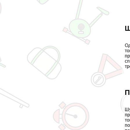
Ш
Од
то
пр
сп
тр
П
Шу
пр
то
по