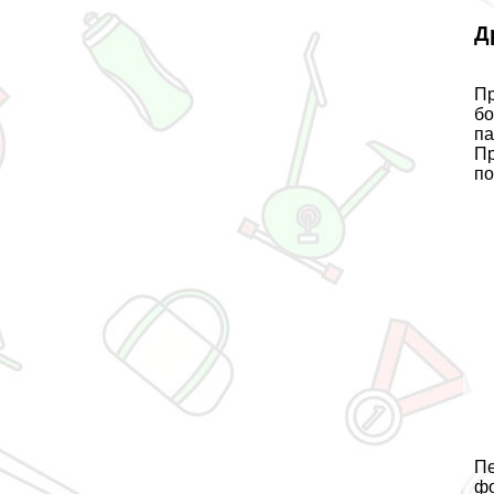
Д
Пр
бо
па
Пр
по
Пе
фо