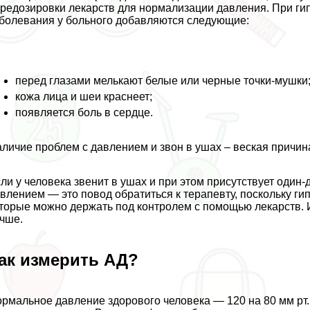
редозировки лекарств для нормализации давления. При г
болевания у больного добавляются следующие:
перед глазами мелькают белые или черные точки-мушки
кожа лица и шеи краснеет;
появляется боль в сердце.
личие проблем с давлением и звон в ушах – веская причина
ли у человека звенит в ушах и при этом присутствует оди
влением — это повод обратиться к терапевту, поскольку г
торые можно держать под контролем с помощью лекарств. 
чше.
ак измерить АД?
рмальное давление здорового человека — 120 на 80 мм рт.