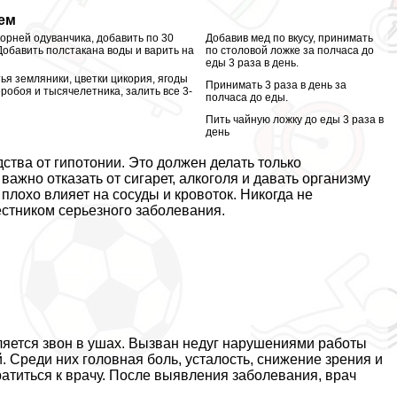
ем
орней одуванчика, добавить по 30
Добавив мед по вкусу, принимать
Добавить полстакана воды и варить на
по столовой ложке за полчаса до
еды 3 раза в день.
ья земляники, цветки цикория, ягоды
Принимать 3 раза в день за
робоя и тысячелетника, залить все 3-
полчаса до еды.
Пить чайную ложку до еды 3 раза в
день
тва от гипотонии. Это должен делать только
жно отказать от сигарет, алкоголя и давать организму
плохо влияет на сосуды и кровоток. Никогда не
естником серьезного заболевания.
яется звон в ушах. Вызван недуг нарушениями работы
 Среди них головная боль, усталость, снижение зрения и
атиться к врачу. После выявления заболевания, врач