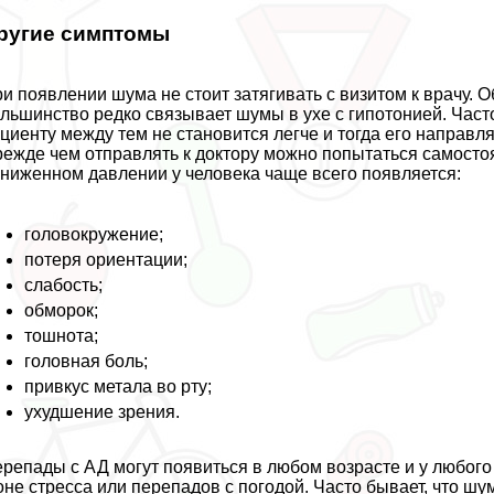
ругие симптомы
и появлении шума не стоит затягивать с визитом к врачу. О
льшинство редко связывает шумы в ухе с гипотонией. Част
циенту между тем не становится легче и тогда его направл
ежде чем отправлять к доктору можно попытаться самостоя
ниженном давлении у человека чаще всего появляется:
головокружение;
потеря ориентации;
слабость;
обморок;
тошнота;
головная боль;
привкус метала во рту;
ухудшение зрения.
репады с АД могут появиться в любом возрасте и у любого
не стресса или перепадов с погодой. Часто бывает, что шу