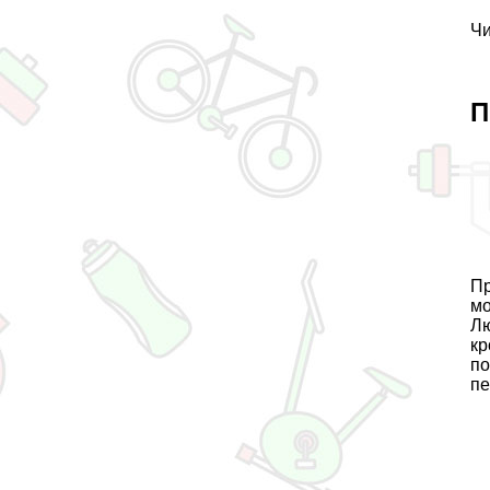
Чи
П
Пр
мо
Лю
кр
по
пе