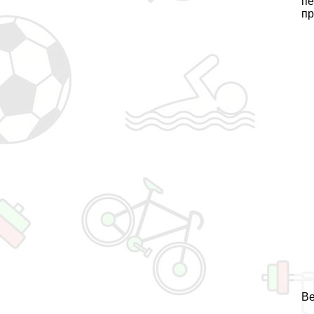
пе
пр
Ве