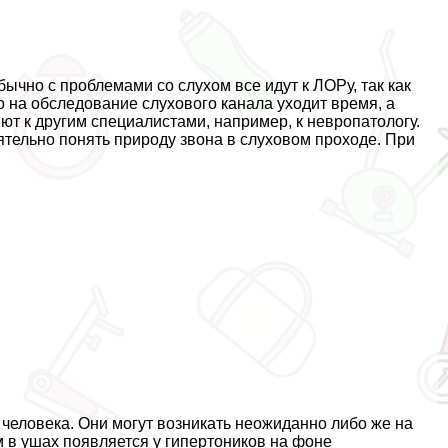
бычно с проблемами со слухом все идут к ЛОРу, так как
о на обследование слухового канала уходит время, а
яют к другим специалистами, например, к невропатологу.
тельно понять природу звона в слуховом проходе. При
 человека. Они могут возникать неожиданно либо же на
м в ушах появляется у гипертоников на фоне