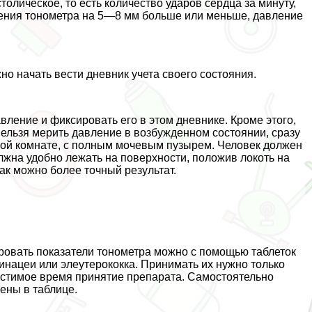
олическое, то есть количество ударов сердца за минуту,
онения тонометра на 5―8 мм больше или меньше, давление
о начать вести дневник учета своего состояния.
вление и фиксировать его в этом дневнике. Кроме этого,
Нельзя мерить давление в возбужденном состоянии, сразу
шной комнате, с полным мочевым пузырем. Человек должен
олжна удобно лежать на поверхности, положив локоть на
как можно более точный результат.
ровать показатели тонометра можно с помощью таблеток
инацеи или элеутерококка. Принимать их нужно только
пустимое время принятие препарата. Самостоятельно
ены в таблице.