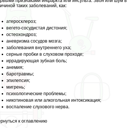
рвыми признаками инфаркта или инсульта. Звон или шум в
ичиной таких заболеваний, как:
атеросклероз;
вегето-сосудистая дистония;
остеохондроз;
аневризма сосудов мозга;
заболевания внутреннего уха;
серные пробки в слуховом проходе;
иррадирующая зубная боль;
анемия;
баротравмы;
эпилепсия;
мигрень;
психологические проблемы;
никотиновая или алкогольная интоксикация;
воспаление слухового нерва.
рнуться к оглавлению