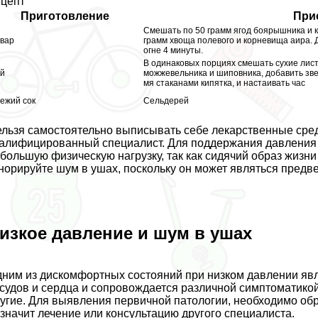
цепт
Приготовление
При
Смешать по 50 грамм ягод боярышника и к
вар
грамм хвоща полевого и корневища аира. 
огне 4 минуты.
В одинаковых порциях смешать сухие лист
й
можжевельника и шиповника, добавить зве
мя стаканами кипятка, и настаивать час
ежий сок
Сельдерей
льзя самостоятельно выписывать себе лекарственные средс
алифицированный специалист. Для поддержания давления ва
большую физическую нагрузку, так как сидячий образ жизни 
норируйте шум в ушах, поскольку он может являться предв
изкое давление и шум в ушах
ним из дискомфортных состояний при низком давлении явл
судов и сердца и сопровождается различной симптоматикой.
угие. Для выявления первичной патологии, необходимо обр
значит лечение или консультацию другого специалиста.