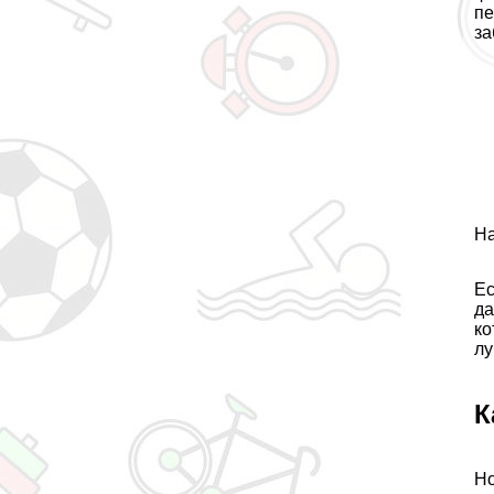
пе
за
На
Ес
да
ко
лу
К
Но