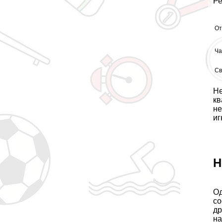
Ре
От
Ча
Св
Не
кв
не
иг
Н
Од
со
др
на