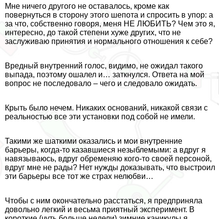
Мне ничего другого не оставалось, кроме как
повернуться в сторону этого шепота и спросить в упор: а
за что, собственно говоря, меня НЕ ЛЮБИТЬ? Чем это я,
интересно, до такой степени хуже других, что не
заслуживаю принятия и нормального отношения к себе?
Вредный внутренний голос, видимо, не ожидал такого
выпада, поэтому ошалел и… заткнулся. Ответа на мой
вопрос не последовало – чего и следовало ожидать.
Крыть было нечем. Никаких оснований, никакой связи с
реальностью все эти установки под собой не имели.
Такими же шаткими оказались и мои внутренние
барьеры, когда-то казавшиеся незыблемыми: а вдруг я
навязываюсь, вдруг обременяю кого-то своей персоной,
вдруг мне не рады? Нет нужды доказывать, что выстроил
эти барьеры все тот же страх нелюбви…
Чтобы с ним окончательно расстаться, я предприняла
довольно легкий и весьма приятный эксперимент. В
короткие (чуть больше недели) зимние каникулы я