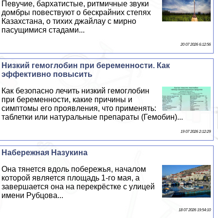
Певучие, бархатистые, ритмичные звуки
домбры повествуют о бескрайних степях
Казахстана, о тихих джайлау с мирно
пасущимися стадами...
20 07 2026 6:12:56
Низкий гемоглобин при беременности. Как
эффективно повысить
Как безопасно лечить низкий гемоглобин
при беременности, какие причины и
симптомы его проявления, что применять:
таблетки или натуральные препараты (Гемобин)...
19 07 2026 2:12:29
Набережная Назукина
Она тянется вдоль побережья, началом
которой является площадь 1-го мая, а
завершается она на перекрёстке с улицей
имени Рубцова...
18 07 2026 19:54:10