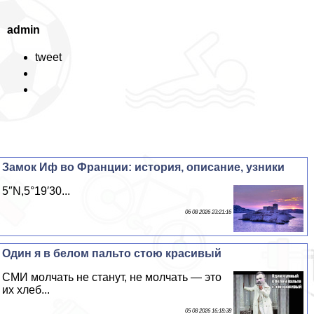
admin
tweet
Замок Иф во Франции: история, описание, узники
5″N,5°19′30...
06 08 2026 23:21:16
Один я в белом пальто стою красивый
СМИ молчать не станут, не молчать — это
их хлеб...
05 08 2026 16:18:38