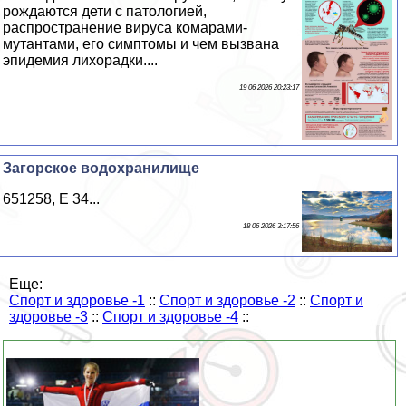
рождаются дети с патологией,
распространение вируса комарами-
мутантами, его симптомы и чем вызвана
эпидемия лихорадки....
19 06 2026 20:23:17
Загорское водохранилище
651258, E 34...
18 06 2026 3:17:56
Еще:
Спорт и здоровье -1
::
Спорт и здоровье -2
::
Спорт и
здоровье -3
::
Спорт и здоровье -4
::