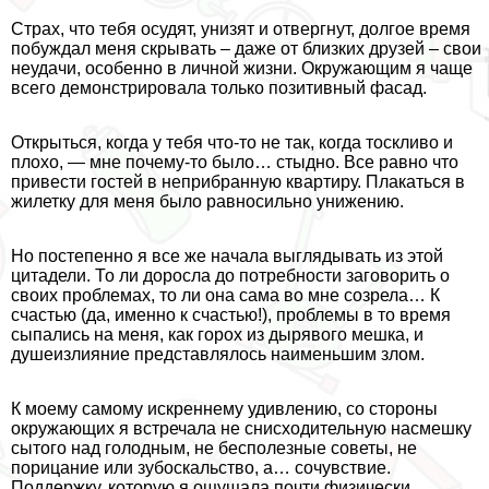
Страх, что тебя осудят, унизят и отвергнут, долгое время
побуждал меня скрывать – даже от близких друзей – свои
неудачи, особенно в личной жизни. Окружающим я чаще
всего демонстрировала только позитивный фасад.
Открыться, когда у тебя что-то не так, когда тоскливо и
плохо, — мне почему-то было… стыдно. Все равно что
привести гостей в неприбранную квартиру. Плакаться в
жилетку для меня было равносильно унижению.
Но постепенно я все же начала выглядывать из этой
цитадели. То ли доросла до потребности заговорить о
своих проблемах, то ли она сама во мне созрела… К
счастью (да, именно к счастью!), проблемы в то время
сыпались на меня, как горох из дырявого мешка, и
душеизлияние представлялось наименьшим злом.
К моему самому искреннему удивлению, со стороны
окружающих я встречала не снисходительную насмешку
сытого над голодным, не бесполезные советы, не
порицание или зубоскальство, а… сочувствие.
Поддержку, которую я ощущала почти физически.