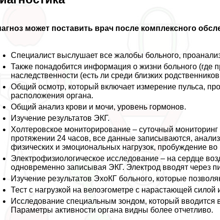
агноз может поставить врач после комплексного обсл
Специалист выслушает все жалобы больного, проанали
Также понадобится информация о жизни больного (где п
наследственности (есть ли среди близких родственников
Общий осмотр, который включает измерение пульса, пр
расположения органа.
Общий анализ крови и мочи, уровень гормонов.
Изучение результатов ЭКГ.
Холтеровское мониторирование – суточный мониторинг 
протяжении 24 часов, все данные записываются, анализ
физических и эмоциональных нагрузок, пробуждение во 
Электрофизиологическое исследование – на сердце во
одновременно записывая ЭКГ. Электрод вводят через пи
Изучение результатов ЭхоКГ больного, которые позвол
Тест с нагрузкой на велоэгометре с нарастающей силой
Исследование специальным зондом, который вводится в
Параметры активности органа видны более отчетливо.