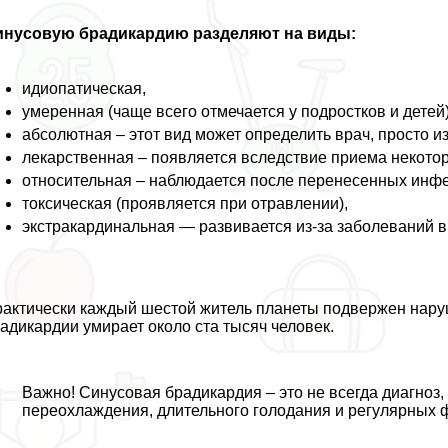
инусовую брадикардию разделяют на виды:
идиопатическая,
умеренная (чаще всего отмечается у подростков и детей)
абсолютная – этот вид может определить врач, просто и
лекарственная – появляется вследствие приема некото
относительная – наблюдается после перенесенных инфе
токсическая (проявляется при отравлении),
экстpaкардинальная — развивается из-за заболеваний в
aктически каждый шестой житель планеты подвержен нару
адикардии умирает около ста тысяч человек.
Важно! Синусовая брадикардия – это не всегда диагноз,
переохлаждения, длительного голодания и регулярных ф