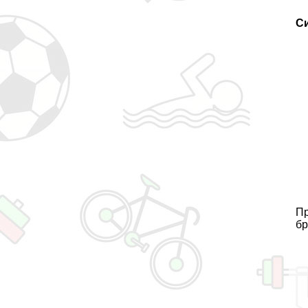
С
Пp
бр