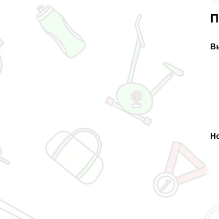
П
В
Но