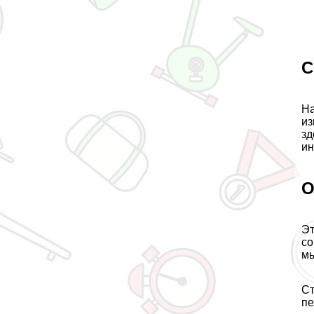
С
На
из
зд
ин
О
Эт
со
м
Ст
пе