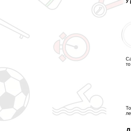
У 
Са
то
То
ле
Д