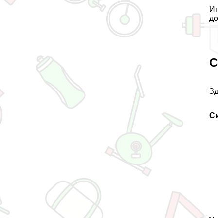
Ин
до
С
Зд
С