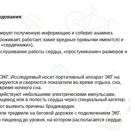
едования:
зирует полученную информацию и соберет анамнез.
роживает, работает, какие вредные привычки имеются) и
 «сердечники»).
ослушивание работы сердца, «простукивание» размеров и
ЭКГ. Исследуемый носит портативный аппарат ЭКГ на
ируются и сверяются показатели во время отдыха, сна,
время ночного сна.
здействуют небольшими электрическими импульсами,
щевод или в полость сердца через специальный катетер.
яют выявить причины брадикардии.
 или тредмиле на беговой дорожке с подключением ЭКГ.
 пищевод до уровня, на котором располагается сердце.