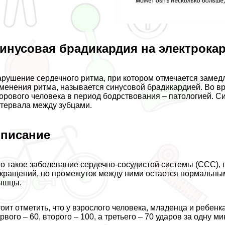
инусовая брадикардия на электрока
рушение сердечного ритма, при котором отмечается замедл
менения ритма, называется синусовой брадикардией. Во вре
орового человека в период бодрствования – патологией. 
тервала между зубцами.
писание
о такое заболевание сердечно-сосудистой системы (ССС),
кращений, но промежуток между ними остается нормальным
ышцы.
оит отметить, что у взрослого человека, младенца и ребен
рвого – 60, второго – 100, а третьего – 70 ударов за одну ми