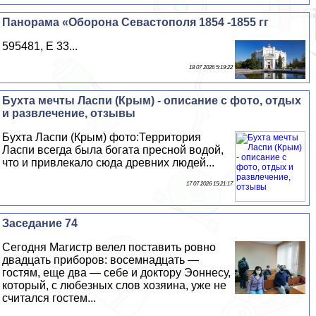
Панорама «Оборона Севастополя 1854 -1855 гг
595481, E 33...
18 07 2026 5:19:22
Бухта мечты Ласпи (Крым) - описание с фото, отдых
и развлечение, отзывы
Бухта Ласпи (Крым) фото:Территория
Ласпи всегда была богата пресной водой,
что и привлекало сюда древних людей...
17 07 2026 15:21:17
Заседание 74
Сегодня Магистр велел поставить ровно
двадцать приборов: восемнадцать —
гостям, еще два — себе и доктору Эоннесу,
который, с любезных слов хозяина, уже не
считался гостем...