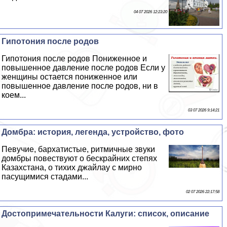
04 07 2026 12:23:20
Гипотония после родов
Гипотония после родов Пониженное и
повышенное давление после родов Если у
женщины остается пониженное или
повышенное давление после родов, ни в
коем...
03 07 2026 9:14:21
Домбра: история, легенда, устройство, фото
Певучие, бархатистые, ритмичные звуки
домбры повествуют о бескрайних степях
Казахстана, о тихих джайлау с мирно
пасущимися стадами...
02 07 2026 22:17:58
Достопримечательности Калуги: список, описание