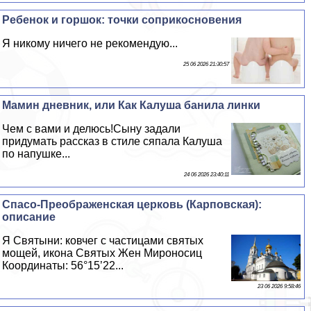
Ребенок и горшок: точки соприкосновения
Я никому ничего не рекомендую...
25 06 2026 21:30:57
Мамин дневник, или Как Калуша банила линки
Чем с вами и делюсь!Сыну задали
придумать рассказ в стиле сяпала Калуша
по напушке...
24 06 2026 23:40:11
Спасо-Преображенская церковь (Карповская):
описание
Я Святыни: ковчег с частицами святых
мощей, икона Святых Жен Мироносиц
Координаты: 56°15’22...
23 06 2026 9:58:46